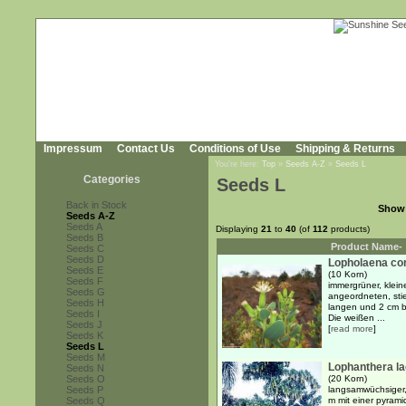
Impressum
Contact Us
Conditions of Use
Shipping & Returns
You're here:
Top
»
Seeds A-Z
»
Seeds L
Categories
Seeds L
Back in Stock
Show
Seeds A-Z
Seeds A
Displaying
21
to
40
(of
112
products)
Seeds B
Product Name-
Seeds C
Seeds D
Lopholaena cori
Seeds E
(10 Korn)
Seeds F
immergrüner, klein
Seeds G
angeordneten, stiel
Seeds H
langen und 2 cm br
Seeds I
Die weißen ...
Seeds J
[
read more
]
Seeds K
Seeds L
Seeds M
Lophanthera l
Seeds N
Seeds O
(20 Korn)
Seeds P
langsamwüchsiger,
Seeds Q
m mit einer pyram