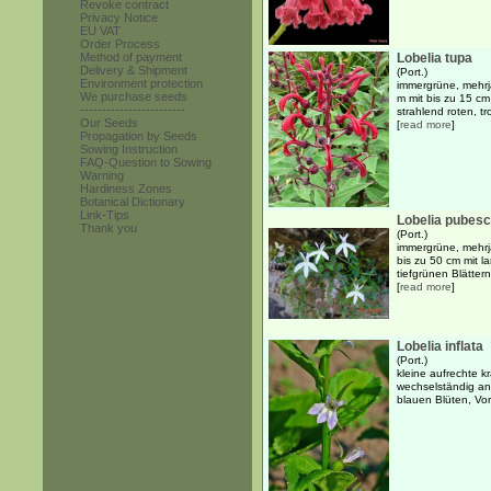
Revoke contract
Privacy Notice
EU VAT
Order Process
Method of payment
Lobelia tupa
Delivery & Shipment
(Port.)
Environment protection
immergrüne, mehrjä
We purchase seeds
m mit bis zu 15 cm
------------------------
strahlend roten, t
Our Seeds
[
read more
]
Propagation by Seeds
Sowing Instruction
FAQ-Question to Sowing
Warning
Hardiness Zones
Botanical Dictionary
Link-Tips
Lobelia pubes
Thank you
(Port.)
immergrüne, mehrjä
bis zu 50 cm mit la
tiefgrünen Blätter
[
read more
]
Lobelia inflata
(Port.)
kleine aufrechte k
wechselständig an
blauen Blüten, Vors