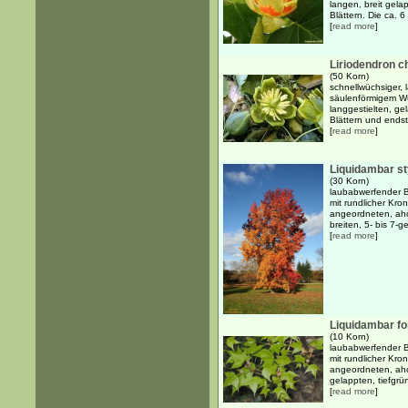
langen, breit gela
Blättern. Die ca. 6
[
read more
]
Liriodendron c
(50 Korn)
schnellwüchsiger, 
säulenförmigem W
langgestielten, ge
Blättern und endst
[
read more
]
Liquidambar st
(30 Korn)
laubabwerfender B
mit rundlicher Kro
angeordneten, aho
breiten, 5- bis 7-ge
[
read more
]
Liquidambar f
(10 Korn)
laubabwerfender B
mit rundlicher Kro
angeordneten, ahor
gelappten, tiefgrü
[
read more
]