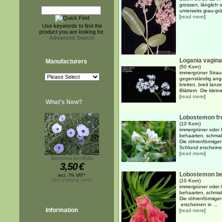
grossen, länglich 
unterseits grau-grü
[
read more
]
Use keywords to find the
product you are looking for.
Advanced Search
Logania vagina
Manufacturers
(50 Korn)
immergrüner Strau
gegenständig ange
breiten, breit lanz
Blättern. Die klein
[
read more
]
What's New?
Lobostemon fr
(10 Korn)
immergrüner oder l
behaarten, schmal 
Die röhrenförmigen
Schlund erscheinen
[
read more
]
Ipomoea ternifolia
3,50
€
Lobostemon bel
incl. 7% VAT*
plus shipping costs
(10 Korn)
immergrüner oder l
behaarten, schmal 
Die röhrenförmige
erscheinen in ...
Information
[
read more
]