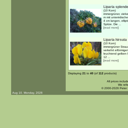
Liparia splend
(10 Korn)
immergrüner, vielv
m mit unterirdisc
4 cm langen, ellip
Spitze. Die ...
[
read more
]
Liparia hirsuta
(10 Korn)
immergrüner Strau
verkehrt eiförmigen
leuchtend gelben 
12 ...
[
read more
]
Displaying
21
to
40
(of
112
products)
All prices inclu
We refe
© 2000-2026 Peter
Aug 10. Monday, 2026