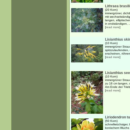
Lithraea brasil
(20 Korn)
immergrüner, dicht
mit wechselständi
langen, elliptisch
in endständigen, ..
[
read more
]
Lisianthius ski
(10 Korn)
immergrüner Strau
spitzzulaufenden,
erscheinen, röhren
[
read more
]
Lisianthius se
(10 Korn)
immergrüner Strau
zu 16 cm langen, 
Am Ende der Triebe
[
read more
]
Liriodendron tu
(50 Korn)
schnellwüchsiger,
konischem Wuchs 