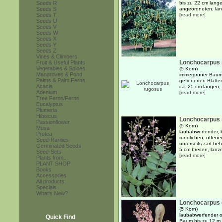
Seeds R
bis zu 22 cm lang
Seeds S
angeordneten, längl
Seeds T
[
read more
]
Seeds U
Seeds V
Seeds W
Seeds X
Seeds Y
Seeds Z
Vines & Climbers
Lonchocarpus 
Fruit & Useful Plants
Vegetables & Spices
(5 Korn)
Mangroves & Pond
immergrüner Baum 
Palms & Palm Ferns
gefiederten Blätte
Acacia
ca. 25 cm langen, l
Adenium
[
read more
]
Tree Ferns/Ferns
Eucalyptus
Plumeria
Hibiscus
Lonchocarpus 
Passionflower
(5 Korn)
Musa
laubabwerfender, 
Protea
rundlichen, offen
Seed-Rarities
unterseits zart be
Germinated Seeds
5 cm breiten, lanze
Seed-Sets
[
read more
]
Plants from...
PLANT SHOP
Books
Accessories
All products
Specials
What's New?
Lonchocarpus
(5 Korn)
laubabwerfender od
Quick Find
Baum bis zu 12 m 