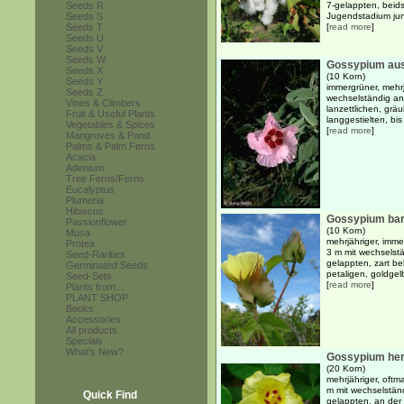
Seeds R
7-gelappten, beids
Seeds S
Jugendstadium jun
Seeds T
[
read more
]
Seeds U
Seeds V
Seeds W
Gossypium aus
Seeds X
(10 Korn)
Seeds Y
immergrüner, mehrj
Seeds Z
wechselständig an
Vines & Climbers
lanzettlichen, gräu
Fruit & Useful Plants
langgestielten, bis
Vegetables & Spices
[
read more
]
Mangroves & Pond
Palms & Palm Ferns
Acacia
Adenium
Tree Ferns/Ferns
Eucalyptus
Plumeria
Hibiscus
Gossypium ba
Passionflower
(10 Korn)
Musa
mehrjähriger, imme
Protea
3 m mit wechselstä
Seed-Rarities
gelappten, zart be
Germinated Seeds
petaligen, goldgelb
Seed-Sets
[
read more
]
Plants from...
PLANT SHOP
Books
Accessories
All products
Specials
What's New?
Gossypium he
(20 Korn)
mehrjähriger, oftm
m mit wechselständ
Quick Find
gelappten, an der 