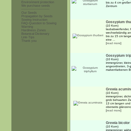
Environment protection
bis zu 4 cm großen
We purchase seeds
Zentrum
------------------------
Our Seeds
Propagation by Seeds
Sowing Instruction
Gossypium thu
FAQ-Question to Sowing
(10 Korn)
Warning
laubabwerfender, 
Hardiness Zones
wechselständig ang
Botanical Dictionary
bis zu 15 cm langen
Link-Tips
eine ...
Thank you
[
read more
]
Gossypium tri
(10 Korn)
immergrüner, klein
angeordneten, 3-g
malvenfarbenen Bl
Grewia acumin
(10 Korn)
immergrüner, dicht
grob behaarten Zw
13 cm langen und 6
oberseits glänzend
[
read more
]
Grewia bicolor
(10 Korn)
immergrüner, währ