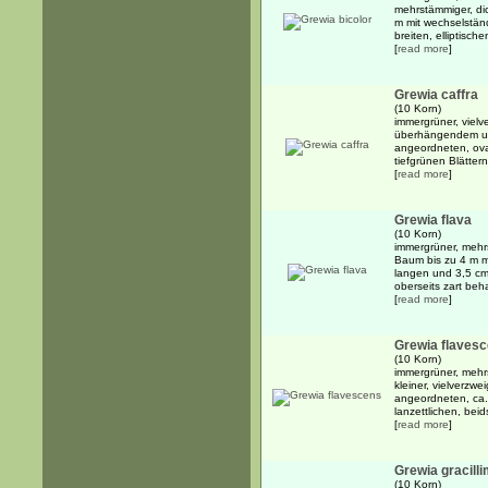
mehrstämmiger, dic
m mit wechselstän
breiten, elliptischen
[
read more
]
Grewia caffra
(10 Korn)
immergrüner, vielv
überhängendem und
angeordneten, ova
tiefgrünen Blättern.
[
read more
]
Grewia flava
(10 Korn)
immergrüner, mehrs
Baum bis zu 4 m m
langen und 3,5 cm 
oberseits zart beha
[
read more
]
Grewia flaves
(10 Korn)
immergrüner, mehr
kleiner, vielverzw
angeordneten, ca.
lanzettlichen, beid
[
read more
]
Grewia gracill
(10 Korn)