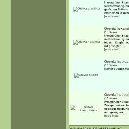
immergrüner Strau
wechselständig an
gesägten Blättern
erscheinen in Büsc
[
read more
]
Grewia hexami
(10 Korn)
immergrüner Strau
wechselständig an
breiten, länglich o
mit gesägten ...
[
read more
]
Grewia hispida
(10 Korn)
kleiner Strauch m
Grewia inaequi
(10 Korn)
immergrüner Strau
Zweigen mit wechs
oberseits tiefgrüne
und gesägten ...
[
read more
]
Displaying
101
to
120
(of
152
products)