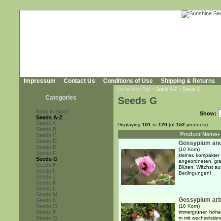
Impressum
Contact Us
Conditions of Use
Shipping & Returns
You're here:
Top
»
Seeds A-Z
»
Seeds G
Categories
Seeds G
Back in Stock
Show:
Seeds A-Z
Seeds A
Displaying
101
to
120
(of
152
products)
Seeds B
Product Name+
Seeds C
Seeds D
Gossypium an
Seeds E
(10 Korn)
Seeds F
kleiner, kompakter
Seeds G
angeordneten, gra
Seeds H
Blüten. Wächst au
Seeds I
Bedingungen!
Seeds J
Seeds K
Seeds L
Seeds M
Gossypium ar
Seeds N
Seeds O
(10 Korn)
Seeds P
immergrüner, hoher
Seeds Q
m mit wechselständ