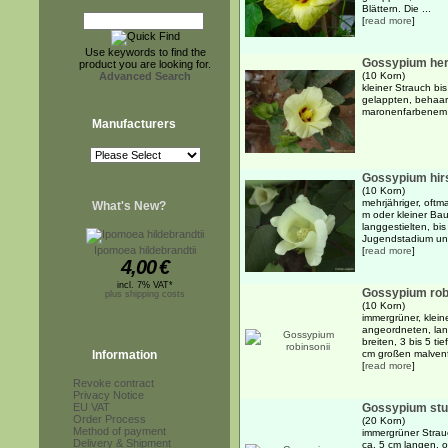
Blättern. Die ...
[
read more
]
Use keywords to find the
Gossypium her
product you are looking for.
Advanced Search
(10 Korn)
kleiner Strauch bi
gelappten, behaart
maronenfarbenem
Manufacturers
Gossypium hir
(10 Korn)
mehrjähriger, oftm
What's New?
m oder kleiner Ba
langgestielten, bi
Jugendstadium ung
Ipomoea hildebrandtii
[
read more
]
4,00
€
incl. 7% VAT*
Gossypium rob
plus shipping costs
(10 Korn)
immergrüner, klein
angeordneten, lan
breiten, 3 bis 5 ti
Information
cm großen malvenf
[
read more
]
Revoke contract
Privacy Notice
EU VAT
Gossypium stu
Order Process
(20 Korn)
Method of payment
immergrüner Strau
Delivery & Shipment
ca. 5 cm langen, o