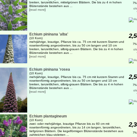
breiten, lanzettlichen, mittelgrünen Blättern. Die bis zu 4 m hohen
7%
Blütenstände bestehen aus ...
sh
[
read more
]
Echium pininana 'alba'
2,5
(10 Korn)
mehrjährige, krautige, Pflanze bis ca. 75 cm mit kurzem Stamm und
7%
rosettenförmig angeordneten, bis zu 50 cm langen und 10 cm
breiten, lanzettlichen, silbrig-grauen Blättern. Die bis zu 4 m hohen
sh
Blütenstände bestehen aus ...
[
read more
]
Echium pininana 'rosea
(10 Korn)
2,5
mehrjährige, krautige, Pflanze bis ca. 75 cm mit kurzem Stamm und
rosettenförmig angeordneten, bis zu 50 cm langen und 10 cm
breiten, lanzettlichen, silbrig-grauen Blättern. Die bis zu 4 m hohen
7%
Blütenstände bestehen aus ...
sh
[
read more
]
Echium plantagineum
(10 Korn)
2,3
zwei- oder mehrjährige, krautige Pflanze bis zu 60 cm mit
rosettenförmig angeordneten, bis zu 14 cm langen, lanzettlichen,
tiefgrünen Blättern. Die kegelförmigen Blütenstände bestehen aus
7%
zahlreichen blau-violetten ...