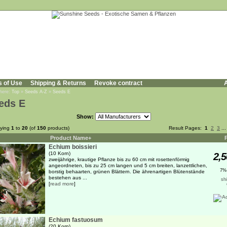
s of Use
Shipping & Returns
Revoke contract
A
 here:
Top
»
Seeds A-Z
»
Seeds E
eds E
Show:
aying
1
to
20
(of
150
products)
Result Pages:
1
2
3
..
Product Name+
Echium boissieri
(10 Korn)
2,5
zweijährige, krautige Pflanze bis zu 60 cm mit rosettenförmig
angeordneten, bis zu 25 cm langen und 5 cm breiten, lanzettlichen,
7%
borstig behaarten, grünen Blättern. Die ährenartigen Blütenstände
bestehen aus ...
sh
[
read more
]
Echium fastuosum
(20 Korn)