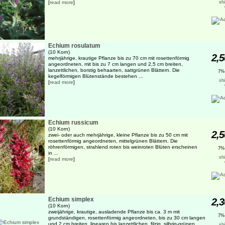
[
read more
]
sh
Echium rosulatum
(10 Korn)
2,5
mehrjährige, krautige Pflanze bis zu 70 cm mit rosettenförmig
angeordneten, mit bis zu 7 cm langen und 2,5 cm breiten,
lanzettlichen, borstig behaarten, sattgrünen Blättern. Die
7%
kegelförmigen Blütenstände bestehen ...
sh
[
read more
]
Echium russicum
(10 Korn)
2,5
zwei- oder auch mehrjährige, kleine Pflanze bis zu 50 cm mit
rosettenförmig angeordneten, mittelgrünen Blättern. Die
röhrenförmigen, strahlend roten bis weinroten Blüten erscheinen
7%
in ...
sh
[
read more
]
Echium simplex
2,3
(10 Korn)
zweijährige, krautige, ausladende Pflanze bis ca. 3 m mit
7%
grundständigen, rosettenförmig angeordneten, bis zu 30 cm langen
und 2 cm breiten, linearen bis lanzettlichen, filzig, silbrig-grünen
sh