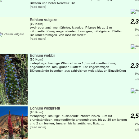
Blättern und heller Nervatur. Die ...
[
read more
]
Echium vulgare
2,3
(10 Korn)
zwei- oder auch mehrjährige, krautige, Pflanze bis zu 1 m
7%
mit rosettenförmig angeordneten, borstigen, mittelgrünen Blättern.
Die röhrenförmigen, von rosa bis violett ...
sh
[
read more
]
Echium webbii
(10 Korn)
mehrjährige, krautige Pflanze bis zu 1,5 m mit rosettenförmig
2,3
angeordneten, blau-grünen Blättern. Die kegelförmigen
Blütenstände bestehen aus zahlreichen violett-blauen Einzelblüten
7%
sh
Echium wildpretii
(10 Korn)
2,5
mehrjährige, krautige, ausladende Pflanze bis ca. 3 m mit
grundständigen, rosettenförmig angeordneten, bis zu 30 cm langen
und 2 cm breiten, linearen bis lanzettlichen, filzig, ...
7%
[
read more
]
sh