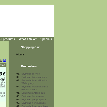
ll products
What's New?
Specials
Shopping Cart
0 items!
.
8
[»]
Price
Bestsellers
0
€
01.
Erythrina zeyheri
02.
Erythrina livingstoniana
incl.
 VAT*
03.
Eschscholzia californica
plus
'Mahogany'
ipping
04.
Erythrina melanacantha -
costs
extrem selten!
05.
Echium plantagineum
06.
Erythrina berteroana
07.
Erythrina poeppigiana
08.
Erythrina hondurensis
09.
Eschscholzia caespitosa