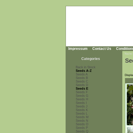
Impressum
Contact Us
Condition
You're
Categories
Se
Back in Stock
Seeds A-Z
Seeds A
Displ
Seeds B
Seeds C
Seeds D
Seeds E
Seeds F
Seeds G
Seeds H
Seeds I
Seeds J
Seeds K
Seeds L
Seeds M
Seeds N
Seeds O
Seeds P
Seeds Q