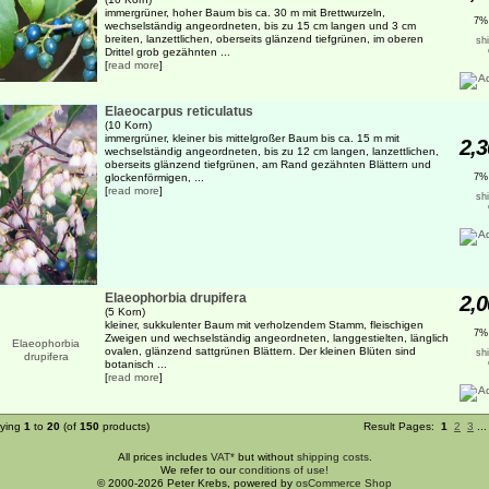
immergrüner, hoher Baum bis ca. 30 m mit Brettwurzeln,
7%
wechselständig angeordneten, bis zu 15 cm langen und 3 cm
breiten, lanzettlichen, oberseits glänzend tiefgrünen, im oberen
sh
Drittel grob gezähnten ...
[
read more
]
Elaeocarpus reticulatus
(10 Korn)
immergrüner, kleiner bis mittelgroßer Baum bis ca. 15 m mit
2,3
wechselständig angeordneten, bis zu 12 cm langen, lanzettlichen,
oberseits glänzend tiefgrünen, am Rand gezähnten Blättern und
glockenförmigen, ...
7%
[
read more
]
sh
Elaeophorbia drupifera
2,0
(5 Korn)
kleiner, sukkulenter Baum mit verholzendem Stamm, fleischigen
7%
Zweigen und wechselständig angeordneten, langgestielten, länglich
ovalen, glänzend sattgrünen Blättern. Der kleinen Blüten sind
sh
botanisch ...
[
read more
]
aying
1
to
20
(of
150
products)
Result Pages:
1
2
3
..
All prices includes
VAT*
but without
shipping costs
.
We refer to our
conditions of use!
© 2000-2026 Peter Krebs, powered by
osCommerce Shop