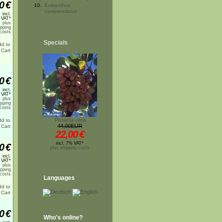
0
€
10.
Enkianthus
campanulatus
incl.
 VAT*
plus
ipping
costs
Specials
0
€
incl.
 VAT*
plus
ipping
costs
Pistacia vera
44,00EUR
22,00
€
incl. 7% VAT*
0
€
plus shipping costs
incl.
 VAT*
plus
ipping
costs
Languages
0
€
Who's online?