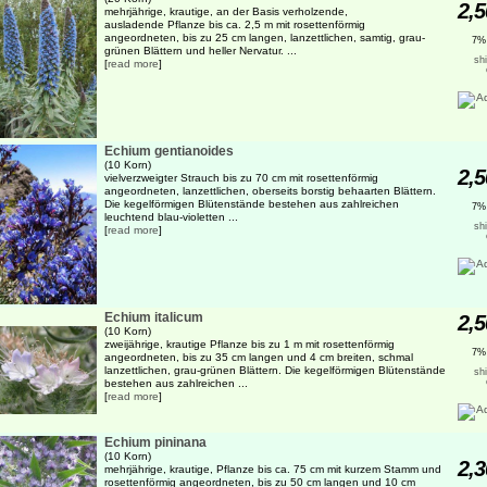
2,5
mehrjährige, krautige, an der Basis verholzende,
ausladende Pflanze bis ca. 2,5 m mit rosettenförmig
angeordneten, bis zu 25 cm langen, lanzettlichen, samtig, grau-
7%
grünen Blättern und heller Nervatur. ...
sh
[
read more
]
Echium gentianoides
(10 Korn)
2,5
vielverzweigter Strauch bis zu 70 cm mit rosettenförmig
angeordneten, lanzettlichen, oberseits borstig behaarten Blättern.
Die kegelförmigen Blütenstände bestehen aus zahlreichen
7%
leuchtend blau-violetten ...
sh
[
read more
]
Echium italicum
2,5
(10 Korn)
zweijährige, krautige Pflanze bis zu 1 m mit rosettenförmig
7%
angeordneten, bis zu 35 cm langen und 4 cm breiten, schmal
lanzettlichen, grau-grünen Blättern. Die kegelförmigen Blütenstände
sh
bestehen aus zahlreichen ...
[
read more
]
Echium pininana
(10 Korn)
2,3
mehrjährige, krautige, Pflanze bis ca. 75 cm mit kurzem Stamm und
rosettenförmig angeordneten, bis zu 50 cm langen und 10 cm