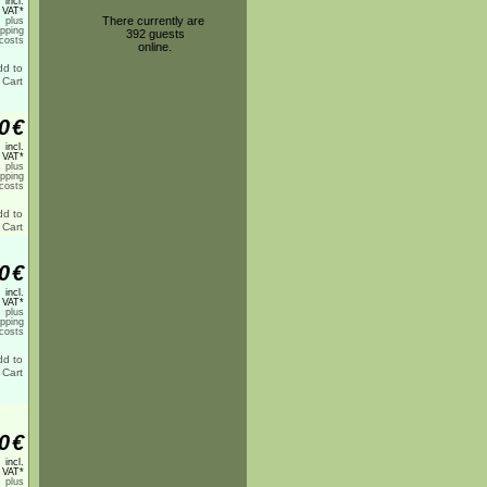
incl.
 VAT*
There currently are
plus
ipping
392 guests
costs
online.
0
€
incl.
 VAT*
plus
ipping
costs
0
€
incl.
 VAT*
plus
ipping
costs
0
€
incl.
 VAT*
plus