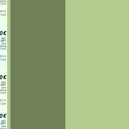
ipping
costs
0
€
incl.
 VAT*
plus
ipping
costs
0
€
incl.
 VAT*
plus
ipping
costs
0
€
incl.
 VAT*
plus
ipping