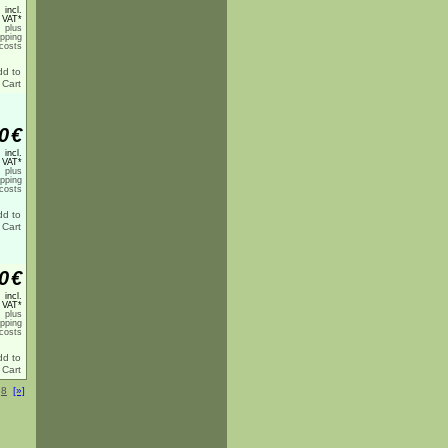
incl.
 VAT*
plus
ipping
costs
0
€
incl.
 VAT*
plus
ipping
costs
0
€
incl.
 VAT*
plus
ipping
costs
.
8
[»]