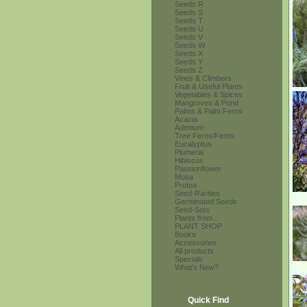
Seeds R
Seeds S
Seeds T
Seeds U
Seeds V
Seeds W
Seeds X
Seeds Y
Seeds Z
Vines & Climbers
Fruit & Useful Plants
Vegetables & Spices
Mangroves & Pond
Palms & Palm Ferns
Acacia
Adenium
Tree Ferns/Ferns
Eucalyptus
Plumeria
Hibiscus
Passionflower
Musa
Protea
Seed-Rarities
Germinated Seeds
Seed-Sets
Plants from...
PLANT SHOP
Books
Accessories
All products
Specials
What's New?
Quick Find