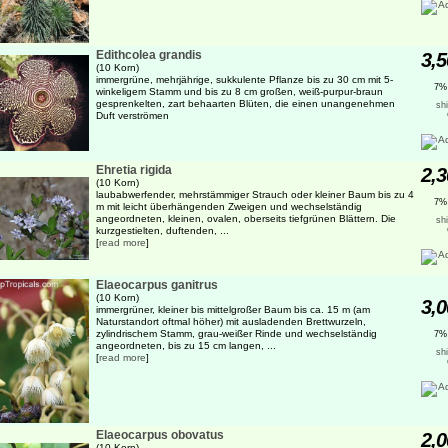
Edithcolea grandis
3,5
(10 Korn)
immergrüne, mehrjährige, sukkulente Pflanze bis zu 30 cm mit 5-
7%
winkeligem Stamm und bis zu 8 cm großen, weiß-purpur-braun
gesprenkelten, zart behaarten Blüten, die einen unangenehmen
sh
Duft verströmen
Ehretia rigida
2,3
(10 Korn)
laubabwerfender, mehrstämmiger Strauch oder kleiner Baum bis zu 4
7%
m mit leicht überhängenden Zweigen und wechselständig
angeordneten, kleinen, ovalen, oberseits tiefgrünen Blättern. Die
sh
kurzgestielten, duftenden, ...
[
read more
]
Elaeocarpus ganitrus
(10 Korn)
3,0
immergrüner, kleiner bis mittelgroßer Baum bis ca. 15 m (am
Naturstandort oftmal höher) mit ausladenden Brettwurzeln,
zylindrischem Stamm, grau-weißer Rinde und wechselständig
7%
angeordneten, bis zu 15 cm langen, ...
sh
[
read more
]
Elaeocarpus obovatus
2,0
(10 Korn)