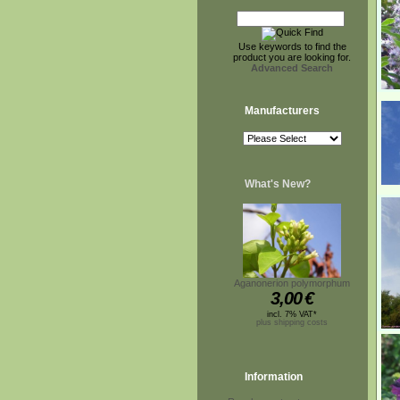
Use keywords to find the
product you are looking for.
Advanced Search
Manufacturers
What's New?
Aganonerion polymorphum
3,00
€
incl. 7% VAT*
plus shipping costs
Information