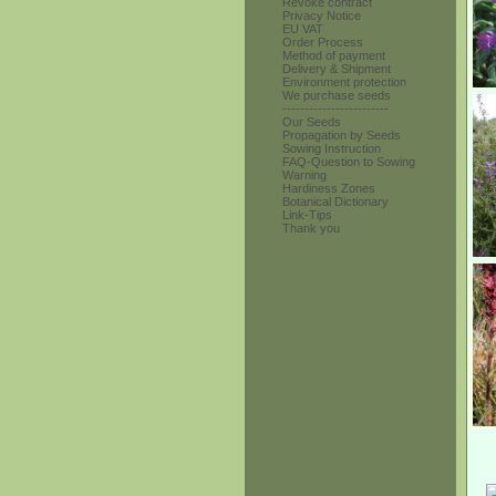
Revoke contract
Privacy Notice
EU VAT
Order Process
Method of payment
Delivery & Shipment
Environment protection
We purchase seeds
------------------------
Our Seeds
Propagation by Seeds
Sowing Instruction
FAQ-Question to Sowing
Warning
Hardiness Zones
Botanical Dictionary
Link-Tips
Thank you