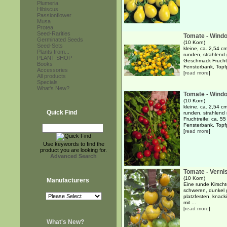
Plumeria
Hibiscus
Passionflower
Musa
Protea
Seed-Rarities
Tomate - Wind
Germinated Seeds
(10 Korn)
Seed-Sets
kleine, ca. 2,54 
Plants from...
runden, strahlend
PLANT SHOP
Geschmack Fruchtr
Books
Fensterbank, Topfp
Accessories
[
read more
]
All products
Specials
What's New?
Tomate - Wind
(10 Korn)
kleine, ca. 2,54 
Quick Find
runden, strahlend
Fruchtreife: ca. 5
Fensterbank, Topfp
[
read more
]
Use keywords to find the
product you are looking for.
Advanced Search
Tomate - Verni
(10 Korn)
Manufacturers
Eine runde Kirsch
schweren, dunkel 
platzfesten, knack
mit ...
[
read more
]
What's New?