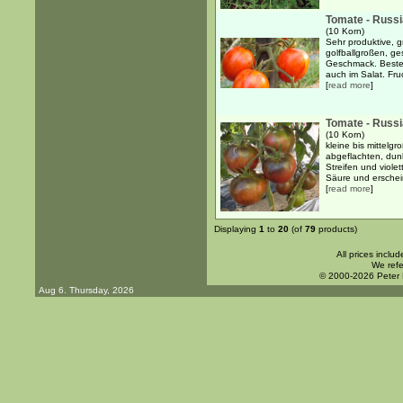
Tomate - Russ
(10 Korn)
Sehr produktive, g
golfballgroßen, ge
Geschmack. Besten
auch im Salat. Fruc
[
read more
]
Tomate - Russ
(10 Korn)
kleine bis mittelg
abgeflachten, dunk
Streifen und viole
Säure und erschein
[
read more
]
Displaying
1
to
20
(of
79
products)
All prices inclu
We refe
© 2000-2026 Peter
Aug 6. Thursday, 2026