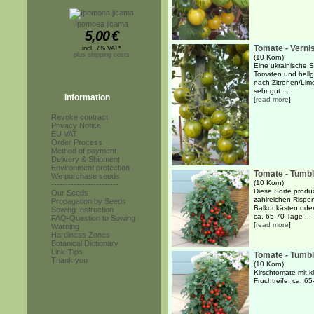
Ipomoea jicama
5,00
€
Tomate - Vern
incl. 7% VAT*
plus shipping costs
(10 Korn)
Eine ukrainische So
Tomaten und hellg
nach Zitronen/Lim
sehr gut ...
Information
[
read more
]
Revoke contract
Privacy Notice
EU VAT
Order Process
Method of payment
Delivery & Shipment
Environment protection
Tomate - Tumb
We purchase seeds
(10 Korn)
------------------------
Diese Sorte produz
Our Seeds
zahlreichen Rispe
Propagation by Seeds
Balkonkästen oder
Sowing Instruction
ca. 65-70 Tage ...
FAQ-Question to Sowing
[
read more
]
Warning
Hardiness Zones
Botanical Dictionary
Link-Tips
Tomate - Tumbl
Thank you
(10 Korn)
Kirschtomate mit k
Fruchtreife: ca. 6