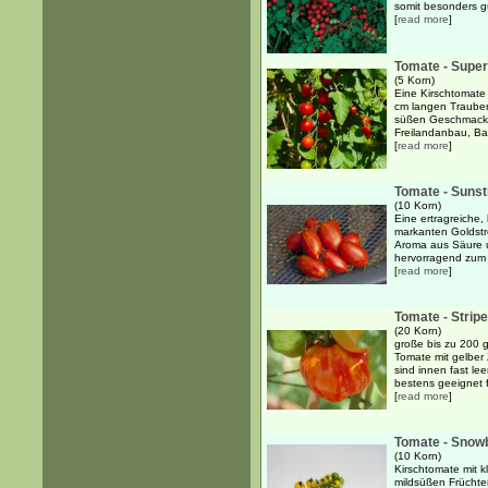
somit besonders gu
[
read more
]
Tomate - Super
(5 Korn)
Eine Kirschtomate 
cm langen Trauben
süßen Geschmack. 
Freilandanbau, Bal
[
read more
]
Tomate - Sunst
(10 Korn)
Eine ertragreiche,
markanten Goldst
Aroma aus Säure 
hervorragend zum 
[
read more
]
Tomate - Stripe
(20 Korn)
große bis zu 200 g
Tomate mit gelber 
sind innen fast lee
bestens geeignet fü
[
read more
]
Tomate - Snow
(10 Korn)
Kirschtomate mit k
mildsüßen Früchte