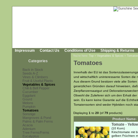
Impressum
Contact Us
Conditions of Use
Shipping & Returns
You're here:
Top
»
Vegetables & Spices
»
Tomatoe
Categories
Tomatoes
Back in Stock
Innerhalb der EU ist das Sortenzulassenungs
Seeds A-Z
Vines & Climbers
und wirtschaftlich uninteressante Sorten die
Fruit & Useful Plants
Aus diesem Grund besitzen viele alte Sorte
Vegetables & Spices
gesetzlichen Gründen darauf hinweisen, da
Chili & Bell Pepper
Zierpflanzensaatgut und Dekorationszwecke
Cucumber
Eggplant
Obwohl die Zulieferer sich um den Erhalt d
Gourd
sein. Es kann keine Garantie auf die Echthe
Melons
Tomatensorten sind weder Hybriden noch st
Pumpkin
Tomatoes
Displaying
1
to
20
(of
79
products)
Sonstige
Mangroves & Pond
Product Name-
Palms & Palm Ferns
Tomate - Yello
Acacia
(10 Korn)
Adenium
Kirschtomate mit b
Tree Ferns/Ferns
gelben Früchten m
Eucalyptus