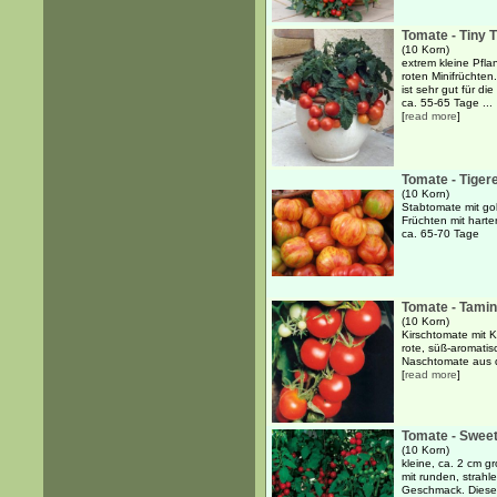
Tomate - Tiny 
(10 Korn)
extrem kleine Pfla
roten Minifrüchten
ist sehr gut für d
ca. 55-65 Tage ...
[
read more
]
Tomate - Tigere
(10 Korn)
Stabtomate mit go
Früchten mit hart
ca. 65-70 Tage
Tomate - Tami
(10 Korn)
Kirschtomate mit K
rote, süß-aromatis
Naschtomate aus d
[
read more
]
Tomate - Sweet
(10 Korn)
kleine, ca. 2 cm 
mit runden, strahl
Geschmack. Diese 