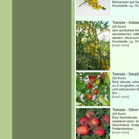
Rohverzehr auf Sa
Fruchtreife: ca. 7
Tomate - Snlow
(10 Korn)
sehr produktive Ki
aromatischen, mil
werden. Ideal zu
Fruchtreife: ca. 70-
[
read more
]
Tomate - Small
(10 Korn)
Eine robuste, ertr
zu 3 cm großen, ro
und süß-saurem Ge
Ein ...
[
read more
]
Tomate - Silver
(10 Korn)
Eine frühreifende,
strahlend roten, b
Geschmack. Aufgru
Freilandanbau ...
[
read more
]