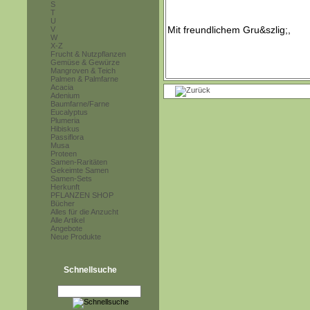
S
T
U
V
W
X-Z
Frucht & Nutzpflanzen
Gemüse & Gewürze
Mangroven & Teich
Palmen & Palmfarne
Acacia
Adenium
Baumfarne/Farne
Eucalyptus
Plumeria
Hibiskus
Passiflora
Musa
Proteen
Samen-Raritäten
Gekeimte Samen
Samen-Sets
Herkunft
PFLANZEN SHOP
Bücher
Alles für die Anzucht
Alle Artikel
Angebote
Neue Produkte
Schnellsuche