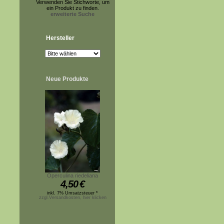
Verwenden Sie Stichworte, um
ein Produkt zu finden.
erweiterte Suche
Hersteller
Neue Produkte
Operculina riedeliana
4,50
€
inkl. 7% Umsatzsteuer *
zzgl.Versandkosten, hier klicken