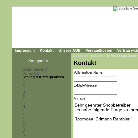
Impressum
Kontakt
Unsere AGB
Versandkosten
Vertrag wid
Sie sind hier:
Startseite
»
Schling & Kletterpflanze
Kategorien
Kontakt
Wieder lieferbar!
Vollständiger Name:
Samen A-Z
Schling & Kletterpflanzen
A
B
E-Mail-Adresse:
C
D
E
Anfrage:
F
G
H
I
J
K
L
M
O
P
R