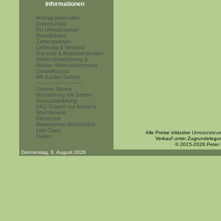
Informationen
Vertrag widerrufen
Datenschutz
EU Umsatzsteuer
Bestellablauf
Zahlungsarten
Lieferung & Versand
Garantie & Beanstandungen
Widerrufsbelehrung &
Muster-Widerrufsformular
Umweltschutz
Wir kaufen Samen
------------------------
Unsere Samen
Vermehrung mit Samen
Aussaatanleitung
FAQ-Fragen zur Anzucht
Warnhinweis
Klimazone
Botanisches Wörterbuch
Link-Tipps
Alle Preise inklusive
Umsatzsteue
Danke
Verkauf unter Zugrundelegu
© 2015-2026 Peter
Donnerstag, 6. August 2026