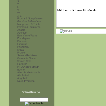
S
T
U
V
W
X-Z
Frucht & Nutzpflanzen
Gemüse & Gewürze
Mangroven & Teich
Palmen & Palmfarne
Acacia
Adenium
Baumfarne/Farne
Eucalyptus
Plumeria
Hibiskus
Passiflora
Musa
Proteen
Samen-Raritäten
Gekeimte Samen
Samen-Sets
Herkunft
PFLANZEN SHOP
Bücher
Alles für die Anzucht
Alle Artikel
Angebote
Neue Produkte
Schnellsuche