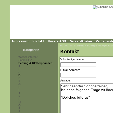
Impressum
Kontakt
Unsere AGB
Versandkosten
Vertrag wid
Sie sind hier:
Startseite
»
Schling & Kletterpflanze
Kategorien
Kontakt
Wieder lieferbar!
Vollständiger Name:
Samen A-Z
Schling & Kletterpflanzen
A
B
E-Mail-Adresse:
C
D
E
Anfrage:
F
G
H
I
J
K
L
M
O
P
R