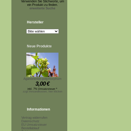
Verwenden Sie Stichworte, um
ein Produkt zu finden.
erweiterte Suche
Hersteller
Neue Produkte
Aganonerion polymorphum
3,00
€
inkl. 7% Umsatzsteuer *
zzgl.Versandkosten, hier klicken
Informationen
Vertrag widerrufen
Datenschutz
EU Umsatzsteuer
Bestellablauf