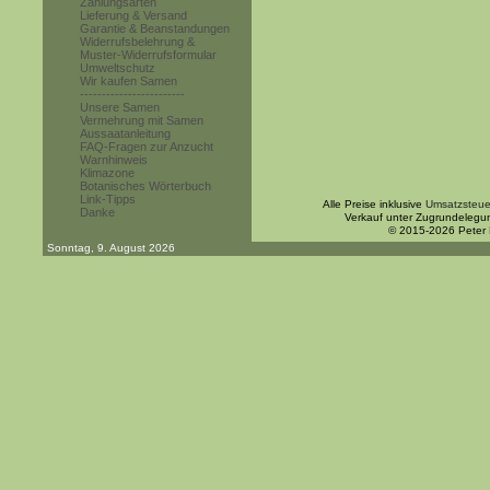
Zahlungsarten
Lieferung & Versand
Garantie & Beanstandungen
Widerrufsbelehrung &
Muster-Widerrufsformular
Umweltschutz
Wir kaufen Samen
------------------------
Unsere Samen
Vermehrung mit Samen
Aussaatanleitung
FAQ-Fragen zur Anzucht
Warnhinweis
Klimazone
Botanisches Wörterbuch
Link-Tipps
Alle Preise inklusive
Umsatzsteue
Danke
Verkauf unter Zugrundelegu
© 2015-2026 Peter
Sonntag, 9. August 2026