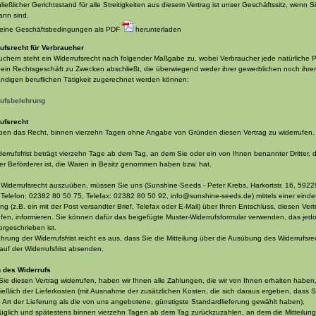
ießlicher Gerichtsstand für alle Streitigkeiten aus diesem Vertrag ist unser Geschäftssitz, wenn S
nn sind.
eine Geschäftsbedingungen als PDF
herunterladen
ufsrecht für Verbraucher
uchern steht ein Widerrufsrecht nach folgender Maßgabe zu, wobei Verbraucher jede natürliche 
ie ein Rechtsgeschäft zu Zwecken abschließt, die überwiegend weder ihrer gewerblichen noch ihrer
ändigen beruflichen Tätigkeit zugerechnet werden können:
ufsbelehrung
ufsrecht
ben das Recht, binnen vierzehn Tagen ohne Angabe von Gründen diesen Vertrag zu widerrufen.
derrufsfrist beträgt vierzehn Tage ab dem Tag, an dem Sie oder ein von Ihnen benannter Dritter, 
der Beförderer ist, die Waren in Besitz genommen haben bzw. hat.
 Widerrufsrecht auszuüben, müssen Sie uns (Sunshine-Seeds - Peter Krebs, Harkortstr. 16, 5922
 Telefon: 02382 80 50 75, Telefax: 02382 80 50 92, info@sunshine-seeds.de) mittels einer einde
ng (z.B. ein mit der Post versandter Brief, Telefax oder E-Mail) über Ihren Entschluss, diesen Vert
ufen, informieren. Sie können dafür das beigefügte Muster-Widerrufsformular verwenden, das jed
orgeschrieben ist.
hrung der Widerrufsfrist reicht es aus, dass Sie die Mitteilung über die Ausübung des Widerrufsre
lauf der Widerrufsfrist absenden.
 des Widerrufs
ie diesen Vertrag widerrufen, haben wir Ihnen alle Zahlungen, die wir von Ihnen erhalten haben
ließlich der Lieferkosten (mit Ausnahme der zusätzlichen Kosten, die sich daraus ergeben, dass S
 Art der Lieferung als die von uns angebotene, günstigste Standardlieferung gewählt haben),
üglich und spätestens binnen vierzehn Tagen ab dem Tag zurückzuzahlen, an dem die Mitteilung