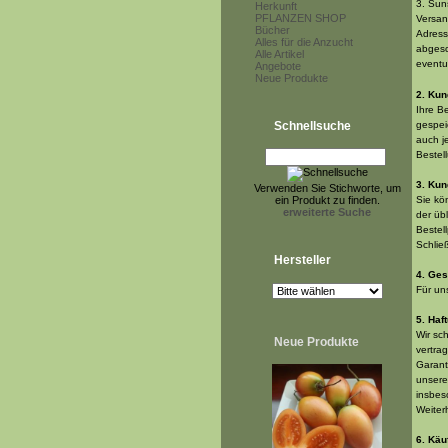
3. Sun
Herkunft
PFLANZEN SHOP
Versan
Bücher
Adress
Alles für die Anzucht
abgesc
Alle Artikel
eventu
Angebote
Neue Produkte
2. Kun
Ihre B
Schnellsuche
gespei
auch j
Bestel
3. Kun
Verwenden Sie Stichworte, um
ein Produkt zu finden.
Sie kö
erweiterte Suche
der üb
Bestel
Schlie
Hersteller
4. Ges
Für un
5. Ha
Wir sch
Neue Produkte
vertra
Garant
unsere
insbes
Weiter
6. Käu