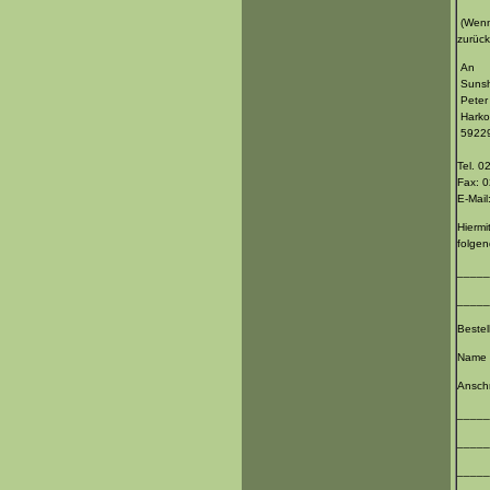
(Wenn 
zurück
An
Sunsh
Peter
Harkor
59229
Tel. 
Fax: 
E-Mai
Hiermi
folgen
_____
_____
Beste
Name 
Anschr
_____
_____
_____