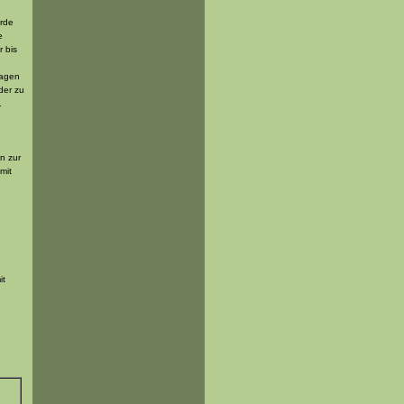
urde
e
 bis
Tagen
der zu
.
n zur
mit
it