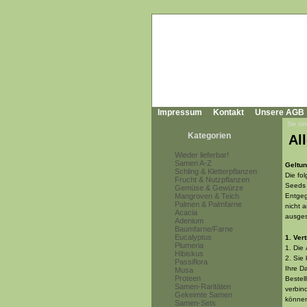
Impressum
Kontakt
Unsere AGB
Sie sin
Kategorien
Al
Wieder lieferbar!
Samen A-Z
Geltun
Schling & Kletterpflanzen
Die fo
Frucht & Nutzpflanzen
Seeds 
Gemüse & Gewürze
Mangroven & Teich
Entgeg
Palmen & Palmfarne
nicht 
Acacia
ausge
Adenium
Baumfarne/Farne
Eucalyptus
1. Ver
Plumeria
1. Die
Hibiskus
2.
Sie 
Passiflora
Ihre D
Musa
Proteen
Bestel
Samen-Raritäten
verbin
Gekeimte Samen
können
Samen-Sets