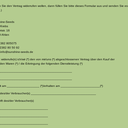
Sie den Vertrag widerrufen wollen, dann füllen Sie bitte dieses Formular aus und senden Sie es
.)
ine-Seeds
 Krebs
tstr. 16
 Ahlen
02382 805075
02382 80 50 92
l:info@sunshine-seeds.de
t widerrufe(n) ich/wir (*) den von mir/uns (*) abgeschlossenen Vertrag über den Kauf der
den Waren (*) / die Erbringung der folgenden Dienstleistung (*)
__________________________________________
__________________________________________
llt am ___________________ (*)/erhalten am _______________________(*)
des/der Verbraucher(s) ______________________________________
ift des/der Verbraucher(s)
____________________________
____________________________
____________________________