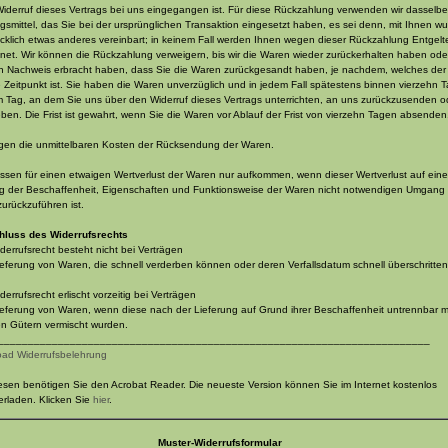
Widerruf dieses Vertrags bei uns eingegangen ist. Für diese Rückzahlung verwenden wir dasselbe
gsmittel, das Sie bei der ursprünglichen Transaktion eingesetzt haben, es sei denn, mit Ihnen w
cklich etwas anderes vereinbart; in keinem Fall werden Ihnen wegen dieser Rückzahlung Entgelt
net. Wir können die Rückzahlung verweigern, bis wir die Waren wieder zurückerhalten haben oder
n Nachweis erbracht haben, dass Sie die Waren zurückgesandt haben, je nachdem, welches der
e Zeitpunkt ist. Sie haben die Waren unverzüglich und in jedem Fall spätestens binnen vierzehn 
 Tag, an dem Sie uns über den Widerruf dieses Vertrags unterrichten, an uns zurückzusenden o
ben. Die Frist ist gewahrt, wenn Sie die Waren vor Ablauf der Frist von vierzehn Tagen absenden
agen die unmittelbaren Kosten der Rücksendung der Waren.
ssen für einen etwaigen Wertverlust der Waren nur aufkommen, wenn dieser Wertverlust auf eine
g der Beschaffenheit, Eigenschaften und Funktionsweise der Waren nicht notwendigen Umgang 
zurückzuführen ist.
luss des Widerrufsrechts
derrufsrecht besteht nicht bei Verträgen
Lieferung von Waren, die schnell verderben können oder deren Verfallsdatum schnell überschritten
.
errufsrecht erlischt vorzeitig bei Verträgen
Lieferung von Waren, wenn diese nach der Lieferung auf Grund ihrer Beschaffenheit untrennbar m
n Gütern vermischt wurden.
________________________________________________________________________
ad Widerrufsbelehrung
sen benötigen Sie den Acrobat Reader. Die neueste Version können Sie im Internet kostenlos
erladen. Klicken Sie
hier
.
Muster-Widerrufsformular