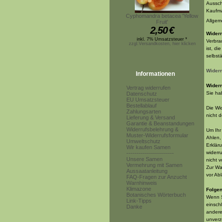
Ausschl
Kaufma
Cyphomandra betacea 'Yellow
Allgem
Fruit'
2,50
€
Widerr
inkl. 7% Umsatzsteuer *
Verbra
zzgl.Versandkosten, hier klicken
ist, d
selbst
Widerr
Informationen
Widerr
Vertrag widerrufen
Sie ha
Datenschutz
EU Umsatzsteuer
Bestellablauf
Die Wi
Zahlungsarten
nicht 
Lieferung & Versand
Garantie & Beanstandungen
Widerrufsbelehrung &
Um Ihr
Muster-Widerrufsformular
Ahlen,
Umweltschutz
Erkläru
Wir kaufen Samen
widerr
------------------------
Unsere Samen
nicht v
Vermehrung mit Samen
Zur Wa
Aussaatanleitung
vor Ab
FAQ-Fragen zur Anzucht
Warnhinweis
Klimazone
Folgen
Botanisches Wörterbuch
Wenn S
Link-Tipps
einsch
Danke
andere
unverz