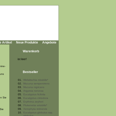
e Artikel
Neue Produkte
Angebote
Warenkorb
ist leer!
hine-
Bestseller
uns
01.
Welwitschia mirabilis*
02.
Mucuna sempervirens
03.
Mucuna nigricans
04.
Argyreia nervosa
05.
Eucalyptus ficifolia
en Sie
06.
Eucalyptus citriodora
07.
Erythrina zeyheri
08.
Plukenetia volubilis*
09.
Xerophyta retinervis
Sie
10.
Eucalyptus globulus ssp.
globulus