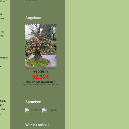
 durch
en,
Angebote
ben.
uns
ber
ittels
h
Diospyros cathayensis
64,20EUR
32,10
€
inkl. 7% Umsatzsteuer *
zzgl.Versandkosten, hier klicken
heit,
Sprachen
ngen
hört
.
Wer ist online?