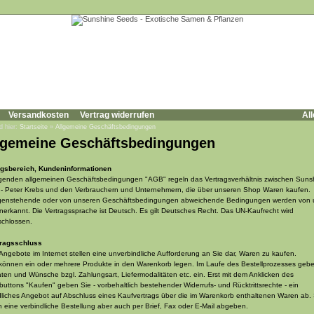
Versandkosten
Vertrag widerrufen
All
d hier:
Startseite
»
Allgemeine Geschäftsbedingungen
lgemeine Geschäftsbedingungen
gsbereich, Kundeninformationen
lgenden allgemeinen Geschäftsbedingungen "AGB" regeln das Vertragsverhältnis zwischen Suns
- Peter Krebs und den Verbrauchern und Unternehmern, die über unseren Shop Waren kaufen.
enstehende oder von unseren Geschäftsbedingungen abweichende Bedingungen werden von 
anerkannt. Die Vertragssprache ist Deutsch.
Es gilt Deutsches Recht. Das UN-Kaufrecht wird
schlossen.
tragsschluss
 Angebote im Internet stellen eine unverbindliche Aufforderung an Sie dar, Waren zu kaufen.
können ein oder mehrere Produkte in den Warenkorb legen. Im Laufe des Bestellprozesses geb
aten und Wünsche bzgl. Zahlungsart, Liefermodalitäten etc. ein. Erst mit dem Anklicken des
lbuttons "Kaufen" geben Sie - vorbehaltlich bestehender Widerrufs- und Rücktrittsrechte - ein
dliches Angebot auf Abschluss eines Kaufvertrags über die im Warenkorb enthaltenen Waren ab. 
 eine verbindliche Bestellung aber auch per Brief, Fax oder E-Mail abgeben.