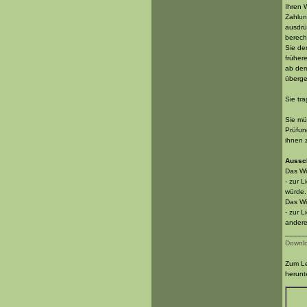
Ihren 
Zahlun
ausdrü
berech
Sie de
früher
ab dem
überge
Sie tr
Sie mü
Prüfun
ihnen 
Aussch
Das Wi
- zur 
würde
Das Wid
- zur 
andere
_____
Downlo
Zum Le
herunt