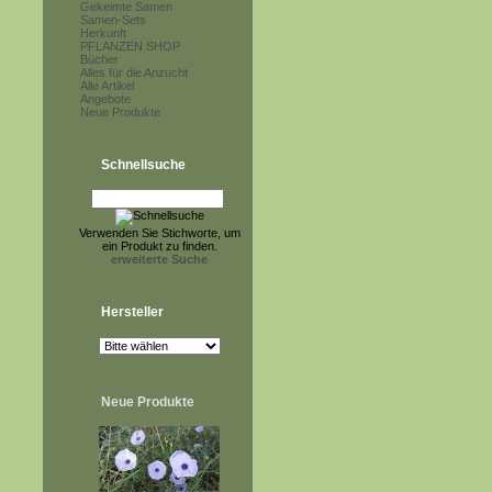
Gekeimte Samen
Samen-Sets
Herkunft
PFLANZEN SHOP
Bücher
Alles für die Anzucht
Alle Artikel
Angebote
Neue Produkte
Schnellsuche
Verwenden Sie Stichworte, um
ein Produkt zu finden.
erweiterte Suche
Hersteller
Neue Produkte