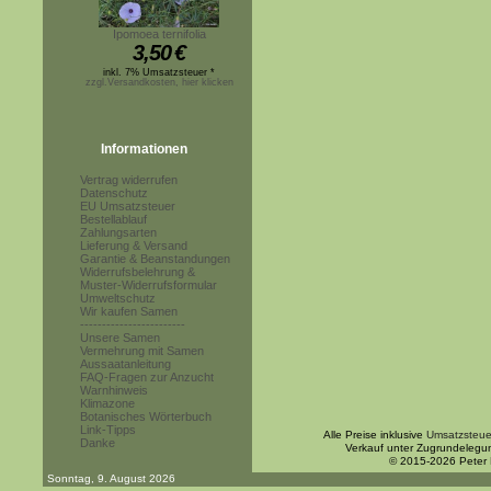
Ipomoea ternifolia
3,50
€
inkl. 7% Umsatzsteuer *
zzgl.Versandkosten, hier klicken
Informationen
Vertrag widerrufen
Datenschutz
EU Umsatzsteuer
Bestellablauf
Zahlungsarten
Lieferung & Versand
Garantie & Beanstandungen
Widerrufsbelehrung &
Muster-Widerrufsformular
Umweltschutz
Wir kaufen Samen
------------------------
Unsere Samen
Vermehrung mit Samen
Aussaatanleitung
FAQ-Fragen zur Anzucht
Warnhinweis
Klimazone
Botanisches Wörterbuch
Link-Tipps
Alle Preise inklusive
Umsatzsteue
Danke
Verkauf unter Zugrundelegu
© 2015-2026 Peter
Sonntag, 9. August 2026