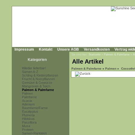
Impressum
Kontakt
Unsere AGB
Versandkosten
Vertrag wid
Sie sind hier:
Startseite
»
Palmen & Palmfarne
»
A
Kategorien
Alle Artikel
Wieder lieferbar!
Palmen & Palmfarne
»
Palmen
»
Coccothr
Samen A-Z
Schling & Kletterpflanzen
Frucht & Nutzpflanzen
Gemüse & Gewürze
Mangroven & Teich
Palmen & Palmfarne
Palmen
Palmfarne
Acacia
Adenium
Baumfarne/Farne
Eucalyptus
Plumeria
Hibiskus
Passiflora
Musa
Proteen
Samen-Raritäten