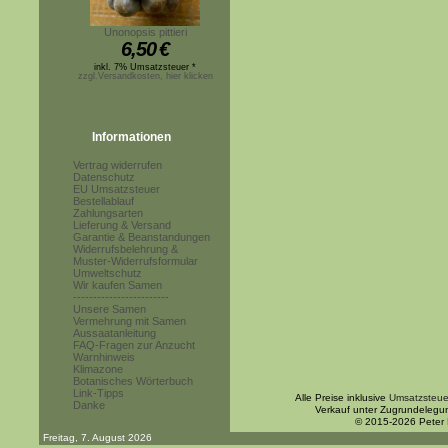
Unonopsis pittieri
6,50
€
inkl. 7% Umsatzsteuer *
zzgl.Versandkosten, hier klicken
Informationen
Vertrag widerrufen
Datenschutz
EU Umsatzsteuer
Bestellablauf
Zahlungsarten
Lieferung & Versand
Garantie & Beanstandungen
Widerrufsbelehrung &
Muster-Widerrufsformular
Umweltschutz
Wir kaufen Samen
------------------------
Unsere Samen
Vermehrung mit Samen
Aussaatanleitung
FAQ-Fragen zur Anzucht
Warnhinweis
Klimazone
Botanisches Wörterbuch
Link-Tipps
Alle Preise inklusive
Umsatzsteue
Danke
Verkauf unter Zugrundelegu
© 2015-2026 Peter
Freitag, 7. August 2026