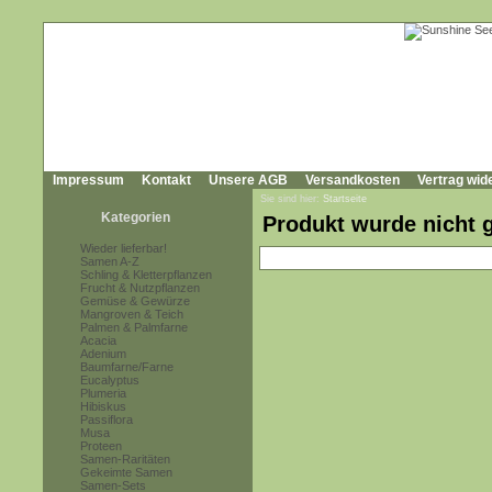
Impressum
Kontakt
Unsere AGB
Versandkosten
Vertrag wid
Sie sind hier:
Startseite
Kategorien
Produkt wurde nicht 
Wieder lieferbar!
Samen A-Z
Schling & Kletterpflanzen
Frucht & Nutzpflanzen
Gemüse & Gewürze
Mangroven & Teich
Palmen & Palmfarne
Acacia
Adenium
Baumfarne/Farne
Eucalyptus
Plumeria
Hibiskus
Passiflora
Musa
Proteen
Samen-Raritäten
Gekeimte Samen
Samen-Sets