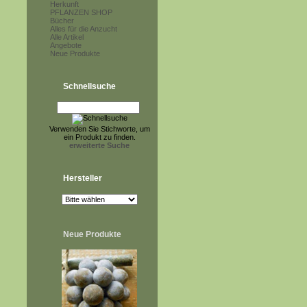
Herkunft
PFLANZEN SHOP
Bücher
Alles für die Anzucht
Alle Artikel
Angebote
Neue Produkte
Schnellsuche
Verwenden Sie Stichworte, um
ein Produkt zu finden.
erweiterte Suche
Hersteller
Neue Produkte