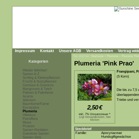
Impressum
Kontakt
Unsere AGB
Versandkosten
Vertrag wid
Sie sind hier:
Startseite
»
Plumeria
»
Plumeria 'Pin
Kategorien
Plumeria 'Pink Prao'
Wieder lieferbar!
Frangipani, 
Samen A-Z
(5 Korn)
Schling & Kletterpflanzen
Frucht & Nutzpflanzen
Gemüse & Gewürze
Mangroven & Teich
Die bis zu 7,5
Palmen & Palmfarne
überlappenden,
Acacia
Triebe und ver
Adenium
Baumfarne/Farne
2,50
€
Eucalyptus
Plumeria
inkl. 7% Umsatzsteuer *
Hibiskus
zzgl.Versandkosten, hier
Passiflora
klicken
Musa
Proteen
Steckbrief
Samen-Raritäten
Familie:
Apocynaceae
Gekeimte Samen
Hundsgiftgewächse
Samen-Sets