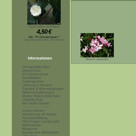
Operculina riedeliana
4,50
€
inkl. 7% Umsatzsteuer *
zzgl.Versandkosten, hier klicken
Informationen
Nerium oleander
Vertrag widerrufen
Datenschutz
EU Umsatzsteuer
Bestellablauf
Zahlungsarten
Lieferung & Versand
Garantie & Beanstandungen
Widerrufsbelehrung &
Muster-Widerrufsformular
Umweltschutz
Wir kaufen Samen
------------------------
Unsere Samen
Vermehrung mit Samen
Aussaatanleitung
FAQ-Fragen zur Anzucht
Warnhinweis
Klimazone
Botanisches Wörterbuch