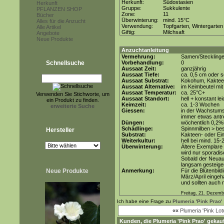
Herkunft:
Südostasien
Herkunft
Gruppe:
Sukkulente
PFLANZEN SHOP
Zone:
11
Bücher
Überwinterung:
mind. 15°C
Alles für die Anzucht
Verwendung:
Topfgarten, Wintergarten
Alle Artikel
Giftig:
Milchsaft
Angebote
Neue Produkte
Anzuchtanleitung
Vermehrung:
Samen/Stecklinge
Schnellsuche
Vorbehandlung:
0
Aussaat Zeit:
ganzjährig
Aussaat Tiefe:
ca. 0,5 cm oder s
Aussaat Substrat:
Kokohum, Kakteen
Aussaat Alternative:
im Keimbeutel mit
Aussaat Temperatur:
ca. 25°C+
Verwenden Sie Stichworte, um
Aussaat Standort:
hell + konstant le
ein Produkt zu finden.
Keimzeit:
ca. 1-3 Wochen
erweiterte Suche
Giessen:
in der Wachstums
immer etwas antr
Düngen:
wöchentlich 0,2%
Schädlinge:
Spinnmilben > be
Hersteller
Substrat:
Kakteen- oder Ein
Weiterkultur:
hell bei mind. 15-
Überwinterung:
Ältere Exemplare 
wird nur sporadi
Sobald der Neuau
langsam gesteige
Neue Produkte
Anmerkung:
Für die Blütenbil
März/April eingeh
und sollten auch 
Freitag, 21. Dezemb
Ich habe eine Frage zu
Plumeria 'Pink Prao'
««
Plumeria 'Pink Lot
Kunden, die
Plumeria 'Pink Prao'
gekauf