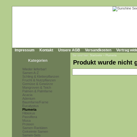
Impressum
Kontakt
Unsere AGB
Versandkosten
Vertrag wid
Sie sind hier:
Startseite
»
Plumeria
Kategorien
Produkt wurde nicht 
Wieder lieferbar!
Samen A-Z
Schling & Kletterpflanzen
Frucht & Nutzpflanzen
Gemüse & Gewürze
Mangroven & Teich
Palmen & Palmfarne
Acacia
Adenium
Baumfarne/Farne
Eucalyptus
Plumeria
Hibiskus
Passiflora
Musa
Proteen
Samen-Raritäten
Gekeimte Samen
Samen-Sets