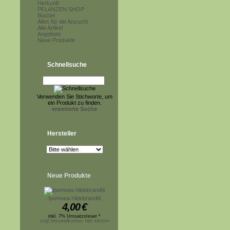
Herkunft
PFLANZEN SHOP
Bücher
Alles für die Anzucht
Alle Artikel
Angebote
Neue Produkte
Schnellsuche
Verwenden Sie Stichworte, um
ein Produkt zu finden.
erweiterte Suche
Hersteller
Neue Produkte
Ipomoea hildebrandtii
4,00
€
inkl. 7% Umsatzsteuer *
zzgl.Versandkosten, hier klicken