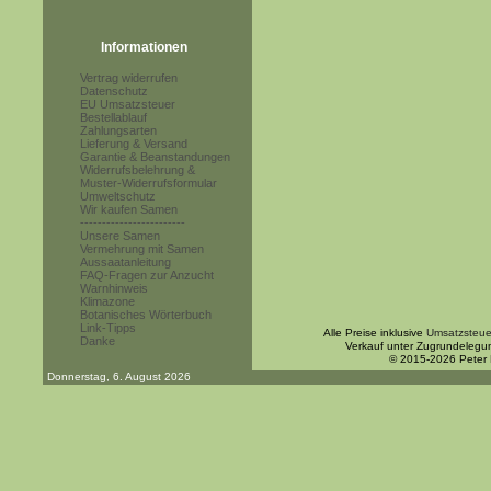
Informationen
Vertrag widerrufen
Datenschutz
EU Umsatzsteuer
Bestellablauf
Zahlungsarten
Lieferung & Versand
Garantie & Beanstandungen
Widerrufsbelehrung &
Muster-Widerrufsformular
Umweltschutz
Wir kaufen Samen
------------------------
Unsere Samen
Vermehrung mit Samen
Aussaatanleitung
FAQ-Fragen zur Anzucht
Warnhinweis
Klimazone
Botanisches Wörterbuch
Link-Tipps
Alle Preise inklusive
Umsatzsteue
Danke
Verkauf unter Zugrundelegu
© 2015-2026 Peter
Donnerstag, 6. August 2026