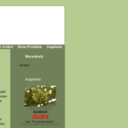
e Artikel
Neue Produkte
Angebote
Warenkorb
ist leer!
Angebote
wahl
nsten
le
Mucuna holtonii
30,00EUR
15,00
€
en
inkl. 7% Umsatzsteuer *
ten,
zzgl.Versandkosten, hier klicken