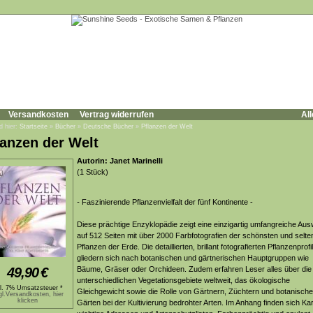
Versandkosten
Vertrag widerrufen
All
d hier:
Startseite
»
Bücher
»
Deutsche Bücher
»
Pflanzen der Welt
lanzen der Welt
Autorin: Janet Marinelli
(1 Stück)
-
Faszinierende Pflanzenvielfalt der fünf Kontinente -
Diese prächtige Enzyklopädie zeigt eine einzigartig umfangreiche Aus
auf 512 Seiten mit über 2000 Farbfotografien der schönsten und selte
Pflanzen der Erde. Die detaillierten, brillant fotografierten Pflanzenprofi
gliedern sich nach botanischen und gärtnerischen Hauptgruppen wie
49,90
€
Bäume, Gräser oder Orchideen. Zudem erfahren Leser alles über die
unterschiedlichen Vegetationsgebiete weltweit, das ökologische
kl. 7% Umsatzsteuer *
Gleichgewicht sowie die Rolle von Gärtnern, Züchtern und botanisch
gl.Versandkosten, hier
klicken
Gärten bei der Kultivierung bedrohter Arten. Im Anhang finden sich Kar