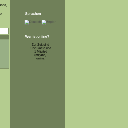
unde,
Sprachen
ge
Wer ist online?
Zur Zeit sind
522 Gäste und
1 Mitglied
(mirjana)
online.