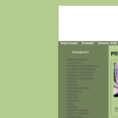
Impressum
Kontakt
Unsere AGB
Sie sin
Kategorien
Pf
Wieder lieferbar!
Samen A-Z
Schling & Kletterpflanzen
Frucht & Nutzpflanzen
Gemüse & Gewürze
Mangroven & Teich
Palmen & Palmfarne
Acacia
Adenium
Baumfarne/Farne
Eucalyptus
Plumeria
Hibiskus
Passiflora
Musa
Proteen
in
Samen-Raritäten
zz
Gekeimte Samen
Samen-Sets