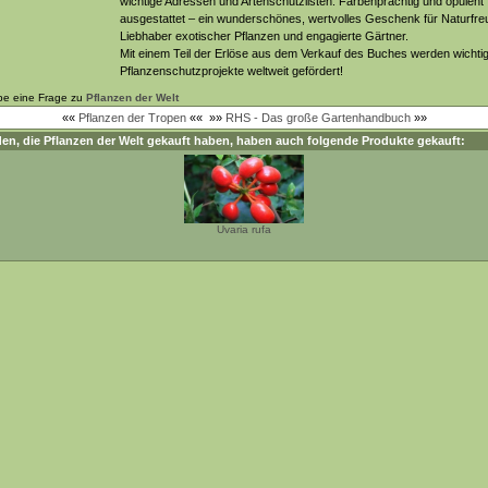
wichtige Adressen und Artenschutzlisten. Farbenprächtig und opulent
ausgestattet – ein wunderschönes, wertvolles Geschenk für Naturfre
Liebhaber exotischer Pflanzen und engagierte Gärtner.
Mit einem Teil der Erlöse aus dem Verkauf des Buches werden wichti
Pflanzenschutzprojekte weltweit gefördert!
be eine Frage zu
Pflanzen der Welt
««
Pflanzen der Tropen
««
»»
RHS - Das große Gartenhandbuch
»»
en, die
Pflanzen der Welt
gekauft haben, haben auch folgende Produkte gekauft:
Uvaria rufa