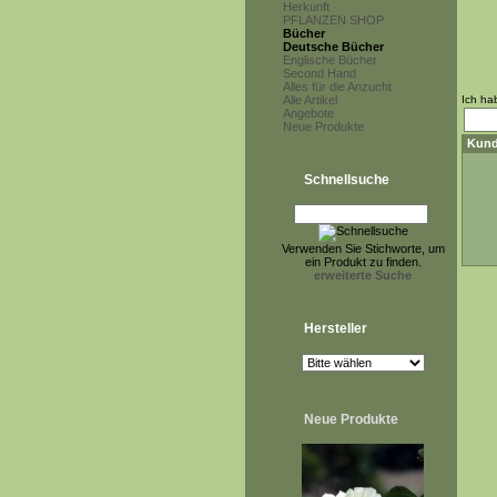
Herkunft
PFLANZEN SHOP
Bücher
Deutsche Bücher
Englische Bücher
Second Hand
Alles für die Anzucht
Alle Artikel
Ich ha
Angebote
Neue Produkte
Kund
Schnellsuche
Verwenden Sie Stichworte, um
ein Produkt zu finden.
erweiterte Suche
Hersteller
Neue Produkte