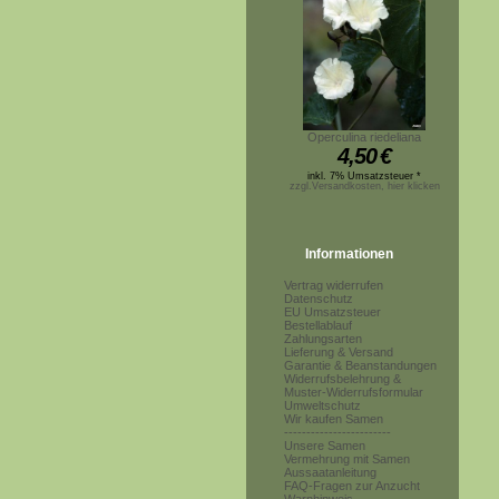
Operculina riedeliana
4,50
€
inkl. 7% Umsatzsteuer *
zzgl.Versandkosten, hier klicken
Informationen
Vertrag widerrufen
Datenschutz
EU Umsatzsteuer
Bestellablauf
Zahlungsarten
Lieferung & Versand
Garantie & Beanstandungen
Widerrufsbelehrung &
Muster-Widerrufsformular
Umweltschutz
Wir kaufen Samen
------------------------
Unsere Samen
Vermehrung mit Samen
Aussaatanleitung
FAQ-Fragen zur Anzucht