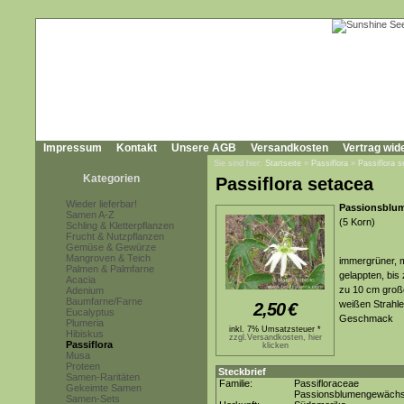
Impressum
Kontakt
Unsere AGB
Versandkosten
Vertrag wid
Sie sind hier:
Startseite
»
Passiflora
»
Passiflora 
Kategorien
Passiflora setacea
Wieder lieferbar!
Passionsblum
Samen A-Z
(5 Korn)
Schling & Kletterpflanzen
Frucht & Nutzpflanzen
Gemüse & Gewürze
Mangroven & Teich
immergrüner, m
Palmen & Palmfarne
gelappten, bis
Acacia
zu 10 cm große
Adenium
Baumfarne/Farne
weißen Strahle
2,50
€
Eucalyptus
Geschmack
Plumeria
inkl. 7% Umsatzsteuer *
Hibiskus
zzgl.Versandkosten, hier
Passiflora
klicken
Musa
Proteen
Steckbrief
Samen-Raritäten
Familie:
Passifloraceae
Gekeimte Samen
Passionsblumengewäch
Samen-Sets