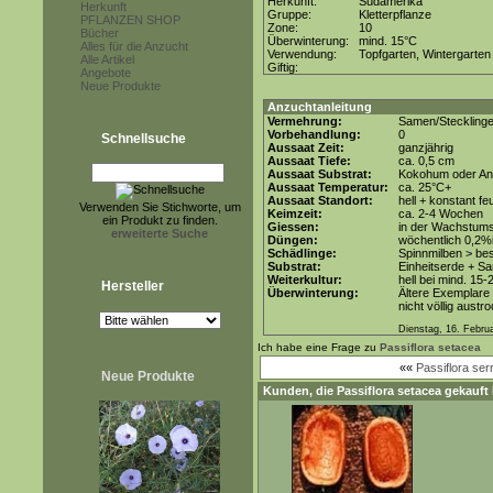
Herkunft:
Südamerika
Herkunft
Gruppe:
Kletterpflanze
PFLANZEN SHOP
Zone:
10
Bücher
Überwinterung:
mind. 15°C
Alles für die Anzucht
Verwendung:
Topfgarten, Wintergarten
Alle Artikel
Giftig:
Angebote
Neue Produkte
Anzuchtanleitung
Vermehrung:
Samen/Steckling
Vorbehandlung:
0
Schnellsuche
Aussaat Zeit:
ganzjährig
Aussaat Tiefe:
ca. 0,5 cm
Aussaat Substrat:
Kokohum oder Anz
Aussaat Temperatur:
ca. 25°C+
Aussaat Standort:
hell + konstant fe
Verwenden Sie Stichworte, um
Keimzeit:
ca. 2-4 Wochen
ein Produkt zu finden.
Giessen:
in der Wachstums
erweiterte Suche
Düngen:
wöchentlich 0,2%
Schädlinge:
Spinnmilben > be
Substrat:
Einheitserde + Sa
Weiterkultur:
hell bei mind. 15-
Hersteller
Überwinterung:
Ältere Exemplare 
nicht völlig austr
Dienstag, 16. Febru
Ich habe eine Frage zu
Passiflora setacea
««
Passiflora ser
Neue Produkte
Kunden, die
Passiflora setacea
gekauft 