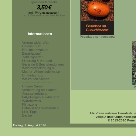
Ipomoea ternifolia
3,50
€
inkl. 7% Umsatzsteuer *
zzgl.Versandkosten, hier klicken
Informationen
Posadaea sphaerocarpa
Vertrag widerrufen
Datenschutz
EU Umsatzsteuer
Bestellablauf
Zahlungsarten
Lieferung & Versand
Garantie & Beanstandungen
Widerrufsbelehrung &
Muster-Widerrufsformular
Umweltschutz
Wir kaufen Samen
------------------------
Unsere Samen
P
Vermehrung mit Samen
Aussaatanleitung
FAQ-Fragen zur Anzucht
Warnhinweis
Klimazone
Botanisches Wörterbuch
Link-Tipps
Alle Preise inklusive
Umsatzsteue
Danke
Verkauf unter Zugrundelegu
© 2015-2026 Peter
Freitag, 7. August 2026