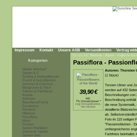
Impressum
Kontakt
Unsere AGB
Versandkosten
Vertrag wid
Sie sind hier:
Startseite
»
Bücher
»
Englische Büch
Kategorien
Passiflora - Passionf
Wieder lieferbar!
Autoren: Thorsten 
Samen A-Z
(1 Stück)
Schling & Kletterpflanzen
Frucht & Nutzpflanzen
Gemüse & Gewürze
Torsten Ulmer und J
Mangroven & Teich
werden auf 432 Seite
39,90
€
Palmen & Palmfarne
Acacia
Beschreibungen von 2
Adenium
inkl.
Beschreibung enthält 
7% Umsatzsteuer *
Baumfarne/Farne
zzgl.Versandkosten,
die neue Systematik, 
Eucalyptus
hier klicken
Plumeria
detaillierte Blattzei
Hibiskus
ab. Selbstverständlich
Passiflora
Foto im 110 seitigen 
Musa
Proteen
"Passionsblumen - Ein
Samen-Raritäten
umfangreicheres engl
Gekeimte Samen
Farbfotos beinhaltet. 
Samen-Sets