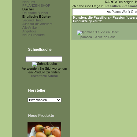
Herkunft
RARITÄTen zeigen, is
PFLANZEN SHOP
Ich habe eine Frage zu
Passiflora - Passionf
Bücher
««
Palms Won't Grow
Deutsche Bücher
Englische Bücher
Kunden, die
Passiflora - Passionflower
Second Hand
Produkte gekauft:
Alles für die Anzucht
Alle Artikel
Angebote
Neue Produkte
Ipomoea 'La Vie en Rose'
Schnellsuche
Verwenden Sie Stichworte, um
ein Produkt zu finden.
erweiterte Suche
Hersteller
Neue Produkte