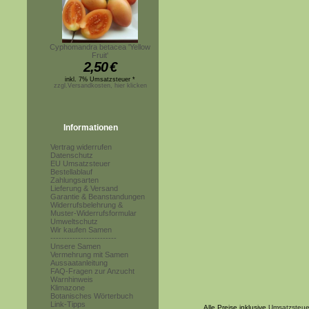
Cyphomandra betacea 'Yellow
Fruit'
2,50
€
inkl. 7% Umsatzsteuer *
zzgl.Versandkosten, hier klicken
Informationen
Vertrag widerrufen
Datenschutz
EU Umsatzsteuer
Bestellablauf
Zahlungsarten
Lieferung & Versand
Garantie & Beanstandungen
Widerrufsbelehrung &
Muster-Widerrufsformular
Umweltschutz
Wir kaufen Samen
------------------------
Unsere Samen
Vermehrung mit Samen
Aussaatanleitung
FAQ-Fragen zur Anzucht
Warnhinweis
Klimazone
Botanisches Wörterbuch
Link-Tipps
Alle Preise inklusive
Umsatzsteue