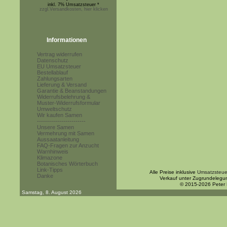
inkl. 7% Umsatzsteuer *
zzgl.Versandkosten, hier klicken
Informationen
Vertrag widerrufen
Datenschutz
EU Umsatzsteuer
Bestellablauf
Zahlungsarten
Lieferung & Versand
Garantie & Beanstandungen
Widerrufsbelehrung &
Muster-Widerrufsformular
Umweltschutz
Wir kaufen Samen
------------------------
Unsere Samen
Vermehrung mit Samen
Aussaatanleitung
FAQ-Fragen zur Anzucht
Warnhinweis
Klimazone
Botanisches Wörterbuch
Link-Tipps
Alle Preise inklusive
Umsatzsteue
Danke
Verkauf unter Zugrundelegu
© 2015-2026 Peter
Samstag, 8. August 2026