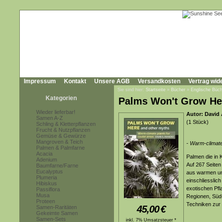
Impressum
Kontakt
Unsere AGB
Versandkosten
Vertrag wid
Sie sind hier:
Startseite
»
Bücher
»
Englische Büch
Kategorien
Palms Won't Grow Her
Wieder lieferbar!
Autor: David 
Samen A-Z
(1 Stück)
Schling & Kletterpflanzen
Frucht & Nutzpflanzen
Gemüse & Gewürze
Mangroven & Teich
- Warm-climate 
Palmen & Palmfarne
Acacia
Palmen die in
Adenium
Auf 267 Seiten
Baumfarne/Farne
Eucalyptus
aus warmen un
Plumeria
einschliesslic
Hibiskus
exotischen Pf
Passiflora
Musa
Regionen, Süd
Proteen
Techniken zur 
45,00
€
Samen-Raritäten
Gekeimte Samen
Samen-Sets
inkl. 7% Umsatzsteuer *