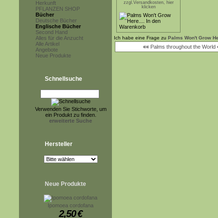
Herkunft
zzgl.Versandkosten, hier
klicken
PFLANZEN SHOP
Bücher
Deutsche Bücher
Englische Bücher
Second Hand
Alles für die Anzucht
Ich habe eine Frage zu
Palms Won't Grow Her
Alle Artikel
««
Palms throughout the World
Angebote
Neue Produkte
Schnellsuche
Verwenden Sie Stichworte, um
ein Produkt zu finden.
erweiterte Suche
Hersteller
Neue Produkte
Ipomoea cordofana
2,50
€