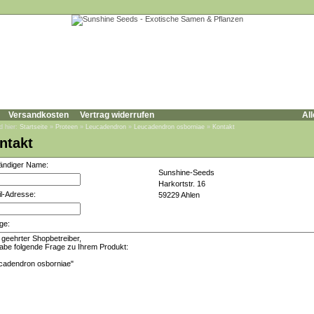
Versandkosten
Vertrag widerrufen
All
d hier:
Startseite
»
Proteen
»
Leucadendron
»
Leucadendron osborniae
»
Kontakt
ntakt
tändiger Name:
Sunshine-Seeds
Harkortstr. 16
l-Adresse:
59229 Ahlen
ge: