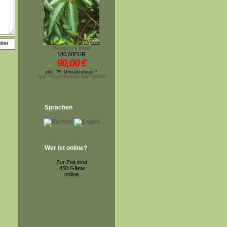
Diospyros lotus
180,00EUR
90,00
€
inkl. 7% Umsatzsteuer *
zzgl.Versandkosten, hier klicken
Sprachen
Wer ist online?
Zur Zeit sind
450 Gäste
online.