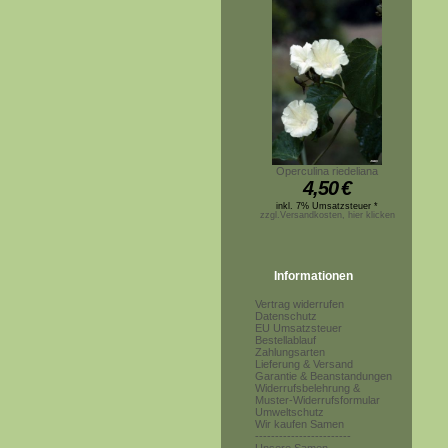
Operculina riedeliana
4,50
€
inkl. 7% Umsatzsteuer *
zzgl.Versandkosten, hier klicken
Informationen
Vertrag widerrufen
Datenschutz
EU Umsatzsteuer
Bestellablauf
Zahlungsarten
Lieferung & Versand
Garantie & Beanstandungen
Widerrufsbelehrung &
Muster-Widerrufsformular
Umweltschutz
Wir kaufen Samen
------------------------