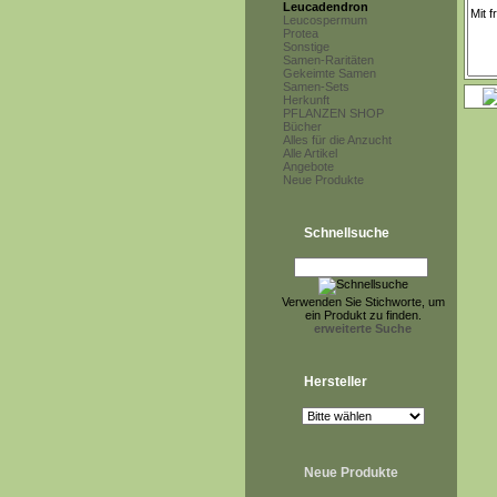
Leucadendron
Leucospermum
Protea
Sonstige
Samen-Raritäten
Gekeimte Samen
Samen-Sets
Herkunft
PFLANZEN SHOP
Bücher
Alles für die Anzucht
Alle Artikel
Angebote
Neue Produkte
Schnellsuche
Verwenden Sie Stichworte, um
ein Produkt zu finden.
erweiterte Suche
Hersteller
Neue Produkte