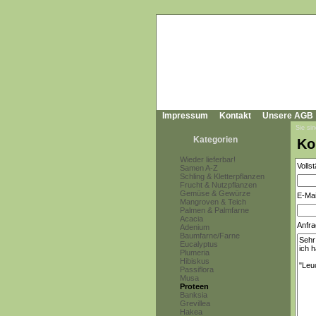
Impressum
Kontakt
Unsere AGB
Sie sin
Kategorien
Ko
Wieder lieferbar!
Volls
Samen A-Z
Schling & Kletterpflanzen
Frucht & Nutzpflanzen
Gemüse & Gewürze
E-Mai
Mangroven & Teich
Palmen & Palmfarne
Acacia
Anfra
Adenium
Baumfarne/Farne
Eucalyptus
Plumeria
Hibiskus
Passiflora
Musa
Proteen
Banksia
Grevillea
Hakea