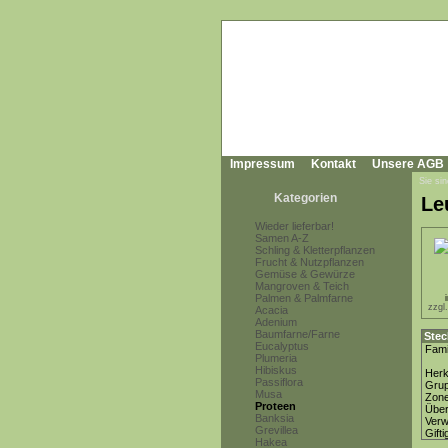
Impressum
Kontakt
Unsere AGB
Sie sin
Kategorien
Le
Wieder lieferbar!
Samen A-Z
Schling & Kletterpflanzen
Frucht & Nutzpflanzen
Gemüse & Gewürze
Mangroven & Teich
Palmen & Palmfarne
zzgl
Acacia
Adenium
Baumfarne/Farne
Stec
Eucalyptus
Fami
Plumeria
Hibiskus
Herk
Passiflora
Gru
Musa
Zon
Proteen
Über
Banksia
Ver
Grevillea
Gifti
Hakea