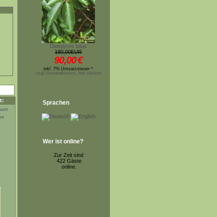
Diospyros lotus
180,00EUR
90,00
€
inkl. 7% Umsatzsteuer *
zzgl.Versandkosten, hier klicken
t:
Sprachen
um
Wer ist online?
Zur Zeit sind
422 Gäste
online.