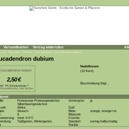
Versandkosten
Vertrag widerrufen
All
d hier:
Startseite
»
Proteen
»
Leucadendron
»
Leucadendron dubium
ucadendron dubium
Nadelkissen
(10 Korn)
2,50
€
Beschreibung folgt....
inkl. 7% Umsatzsteuer *
.Versandkosten, hier klicken
kbrief
lie:
Proteaceae Proteusgewächse
Immergrün:
ja
Silberbaumgewächse
unft:
Afrika
Duft:
ppe:
Strauch
Blüte:
orange, orange-rot
e:
9
Blütezeit:
winterung:
mind. 0-5°C
Früchte:
wendung:
Topfgarten, Wintergarten
Standort:
sonnig-halbschattig
g:
Rarität: