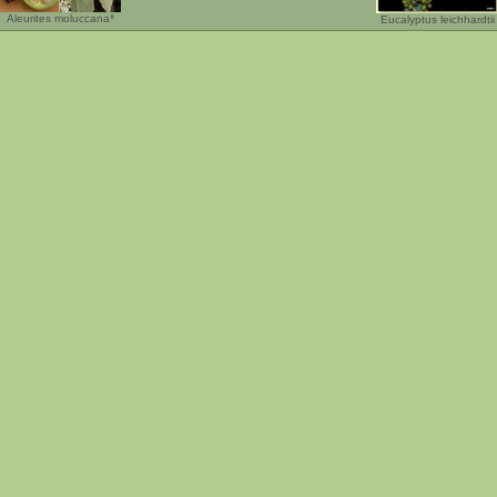
Aleurites moluccana*
Eucalyptus leichhardtii