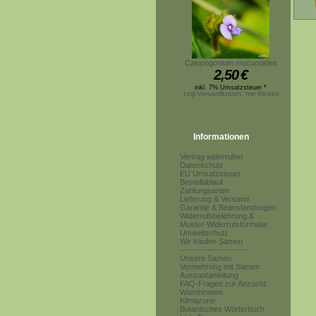
Calopogonium mucunoides
2,50
€
inkl. 7% Umsatzsteuer *
zzgl.Versandkosten, hier klicken
Informationen
Vertrag widerrufen
Datenschutz
EU Umsatzsteuer
Bestellablauf
Zahlungsarten
Lieferung & Versand
Garantie & Beanstandungen
Widerrufsbelehrung &
Muster-Widerrufsformular
Umweltschutz
Wir kaufen Samen
------------------------
Unsere Samen
Vermehrung mit Samen
Aussaatanleitung
FAQ-Fragen zur Anzucht
Warnhinweis
Klimazone
Botanisches Wörterbuch