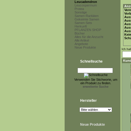
Leucadendron
Leucospermum
Anz
Protea
Ver
Sonstige
Vor
Samen-Raritäten
Auss
Gekeimte Samen
Auss
Samen-Sets
Auss
Herkunft
Aus
PFLANZEN SHOP
Auss
Bücher
Keim
Alles für die Anzucht
Schä
Alle Artikel
Angebote
Neue Produkte
Ich ha
Kund
Schnellsuche
Verwenden Sie Stichworte, um
ein Produkt zu finden.
erweiterte Suche
Hersteller
Neue Produkte