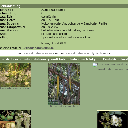
uchtanleitung
mehrung:
Samen/Stecklinge
behandlung:
0
aat Zeit:
ganzjährig
aat Tiefe:
ca. 0,5-1 cm
aat Substrat:
Kokohum oder Anzuchterde + Sand oder Perlite
saat Temperatur:
ca. 20-23°C
aat Standort:
hell + konstant feucht halten, nicht naß
zeit:
bis Keimung erfolgt
dlinge:
Spinnmilben > besonders unter Glas
Montag, 6. Juli 2009
be eine Frage zu
Leucadendron dubium
««
Leucadendron discolor
««
»»
Leucadendron eucalyptifolium
»»
en, die
Leucadendron dubium
gekauft haben, haben auch folgende Produkte gekauf
Leucadendron meridian
Leucadendron conicum
Parmentiera cereifera