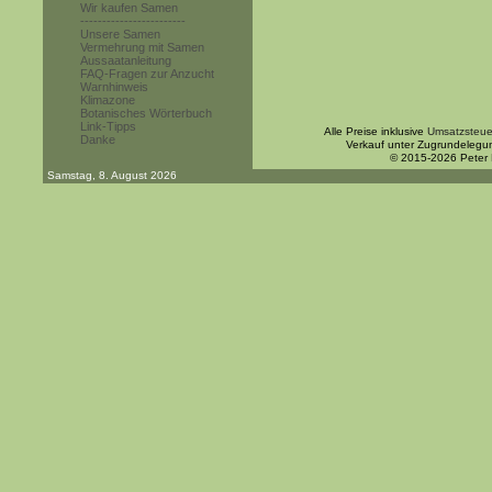
Wir kaufen Samen
------------------------
Unsere Samen
Vermehrung mit Samen
Aussaatanleitung
FAQ-Fragen zur Anzucht
Warnhinweis
Klimazone
Botanisches Wörterbuch
Link-Tipps
Alle Preise inklusive
Umsatzsteue
Danke
Verkauf unter Zugrundelegu
© 2015-2026 Peter
Samstag, 8. August 2026