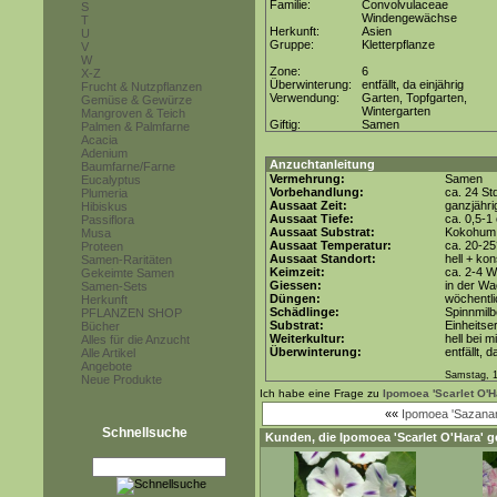
Familie:
Convolvulaceae
S
Windengewächse
T
Herkunft:
Asien
U
Gruppe:
Kletterpflanze
V
W
Zone:
6
X-Z
Überwinterung:
entfällt, da einjährig
Frucht & Nutzpflanzen
Verwendung:
Garten, Topfgarten,
Gemüse & Gewürze
Wintergarten
Mangroven & Teich
Giftig:
Samen
Palmen & Palmfarne
Acacia
Adenium
Anzuchtanleitung
Baumfarne/Farne
Vermehrung:
Samen
Eucalyptus
Vorbehandlung:
ca. 24 S
Plumeria
Aussaat Zeit:
ganzjähri
Hibiskus
Aussaat Tiefe:
ca. 0,5-1
Passiflora
Aussaat Substrat:
Kokohum 
Musa
Aussaat Temperatur:
ca. 20-2
Proteen
Aussaat Standort:
hell + kon
Samen-Raritäten
Keimzeit:
ca. 2-4 
Gekeimte Samen
Giessen:
in der W
Samen-Sets
Düngen:
wöchentli
Herkunft
Schädlinge:
Spinnmilb
PFLANZEN SHOP
Substrat:
Einheitse
Bücher
Weiterkultur:
hell bei m
Alles für die Anzucht
Überwinterung:
entfällt, d
Alle Artikel
Angebote
Samstag, 1
Neue Produkte
Ich habe eine Frage zu
Ipomoea 'Scarlet O'H
««
Ipomoea 'Sazana
Schnellsuche
Kunden, die
Ipomoea 'Scarlet O'Hara'
ge