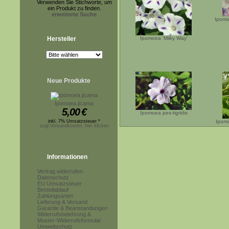
Verwenden Sie Stichworte, um
ein Produkt zu finden.
erweiterte Suche
Ipomo
Hersteller
Ipomoea 'Milky Way'
Neue Produkte
Ipomoea jicama
5,00
€
Ipomoea pes-tigridis
inkl. 7% Umsatzsteuer *
Ipomo
zzgl.Versandkosten, hier klicken
Informationen
Vertrag widerrufen
Datenschutz
EU Umsatzsteuer
Bestellablauf
Zahlungsarten
Lieferung & Versand
Garantie & Beanstandungen
Widerrufsbelehrung &
Muster-Widerrufsformular
Umweltschutz