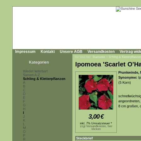
Impressum
Kontakt
Unsere AGB
Versandkosten
Vertrag wid
Sie sind hier:
Startseite
»
Schling & Kletterpflanze
Kategorien
Ipomoea 'Scarlet O'Ha
Wieder lieferbar!
Prunkwinde, 
Samen A-Z
Synonyme:
Ip
Schling & Kletterpflanzen
A
(5 Korn)
B
C
D
schnellwüchsig
E
angeordneten, 
F
G
8 cm großen, d
H
I
3,00
€
J
K
inkl. 7% Umsatzsteuer *
L
zzgl.Versandkosten, hier
M
klicken
O
P
Steckbrief
R