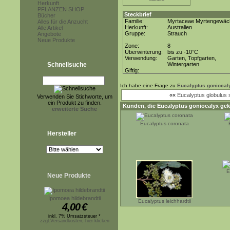
Herkunft
PFLANZEN SHOP
Steckbrief
Bücher
Familie:
Myrtaceae Myrtengewäc
Alles für die Anzucht
Herkunft:
Australien
Alle Artikel
Gruppe:
Strauch
Angebote
Neue Produkte
Zone:
8
Überwinterung:
bis zu -10°C
Verwendung:
Garten, Topfgarten,
Schnellsuche
Wintergarten
Giftig:
Ich habe eine Frage zu
Eucalyptus goniocal
««
Eucalyptus globulus 
Verwenden Sie Stichworte, um
ein Produkt zu finden.
Kunden, die
Eucalyptus goniocalyx
gek
erweiterte Suche
Eucalyptus coronata
Hersteller
E
Neue Produkte
Ipomoea hildebrandtii
Eucalyptus leichhardtii
4,00
€
inkl. 7% Umsatzsteuer *
zzgl.Versandkosten, hier klicken