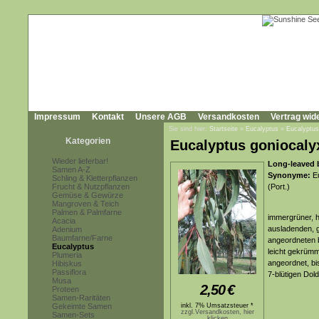
Impressum
Kontakt
Unsere AGB
Versandkosten
Vertrag wid
Sie sind hier:
Startseite
»
Eucalyptus
»
Eucalyptus
Kategorien
Eucalyptus goniocaly
Wieder lieferbar!
Long-leaved 
Samen A-Z
Synonyme:
Eu
Schling & Kletterpflanzen
Frucht & Nutzpflanzen
(Port.)
Gemüse & Gewürze
Mangroven & Teich
Palmen & Palmfarne
immergrüner, h
Acacia
ausladenden, g
Adenium
Baumfarne/Farne
angeordneten b
Eucalyptus
leicht gekrümm
Plumeria
angeordnet, bi
Hibiskus
Passiflora
7-blütigen Dol
Musa
2,50
€
Proteen
Samen-Raritäten
Gekeimte Samen
inkl. 7% Umsatzsteuer *
zzgl.Versandkosten, hier
Samen-Sets
klicken