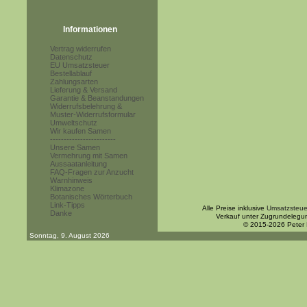
Informationen
Vertrag widerrufen
Datenschutz
EU Umsatzsteuer
Bestellablauf
Zahlungsarten
Lieferung & Versand
Garantie & Beanstandungen
Widerrufsbelehrung &
Muster-Widerrufsformular
Umweltschutz
Wir kaufen Samen
------------------------
Unsere Samen
Vermehrung mit Samen
Aussaatanleitung
FAQ-Fragen zur Anzucht
Warnhinweis
Klimazone
Botanisches Wörterbuch
Link-Tipps
Alle Preise inklusive
Umsatzsteue
Danke
Verkauf unter Zugrundelegu
© 2015-2026 Peter
Sonntag, 9. August 2026