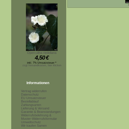
Operculina riedeliana
4,50
€
inkl. 7% Umsatzsteuer *
zzgl.Versandkosten, hier klicken
Informationen
Vertrag widerrufen
Datenschutz
EU Umsatzsteuer
Bestellablauf
Zahlungsarten
Lieferung & Versand
Garantie & Beanstandungen
Widerrufsbelehrung &
Muster-Widerrufsformular
Umweltschutz
Wir kaufen Samen