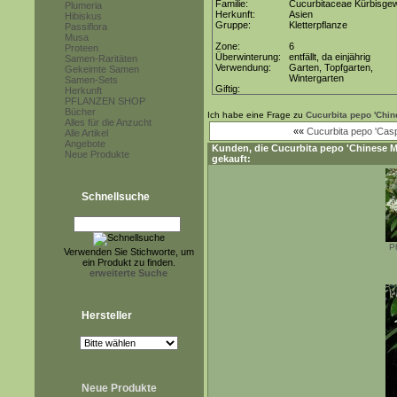
Familie:
Cucurbitaceae Kürbisge
Plumeria
Herkunft:
Asien
Hibiskus
Gruppe:
Kletterpflanze
Passiflora
Musa
Zone:
6
Proteen
Überwinterung:
entfällt, da einjährig
Samen-Raritäten
Verwendung:
Garten, Topfgarten,
Gekeimte Samen
Wintergarten
Samen-Sets
Giftig:
Herkunft
PFLANZEN SHOP
Bücher
Ich habe eine Frage zu
Cucurbita pepo 'Chin
Alles für die Anzucht
««
Cucurbita pepo 'Casp
Alle Artikel
Angebote
Kunden, die
Cucurbita pepo 'Chinese M
Neue Produkte
gekauft:
Schnellsuche
P
Verwenden Sie Stichworte, um
ein Produkt zu finden.
erweiterte Suche
Hersteller
Neue Produkte