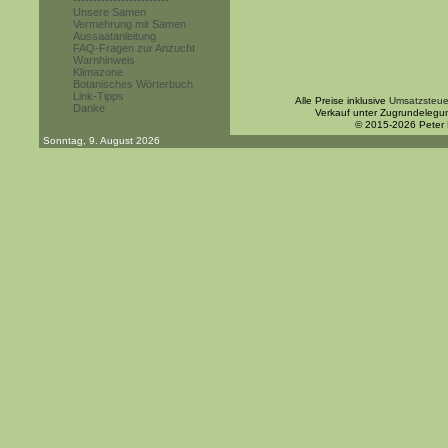
------------------------
Unsere Samen
Vermehrung mit Samen
Aussaatanleitung
FAQ-Fragen zur Anzucht
Warnhinweis
Klimazone
Botanisches Wörterbuch
Link-Tipps
Alle Preise inklusive
Umsatzsteue
Danke
Verkauf unter Zugrundelegu
© 2015-2026 Peter
Sonntag, 9. August 2026