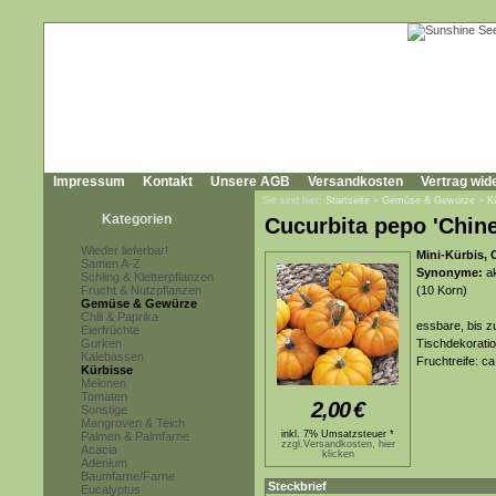
Impressum
Kontakt
Unsere AGB
Versandkosten
Vertrag wid
Sie sind hier:
Startseite
»
Gemüse & Gewürze
»
K
Kategorien
Cucurbita pepo 'Chine
Wieder lieferbar!
Mini-Kürbis, 
Samen A-Z
Synonyme:
ak
Schling & Kletterpflanzen
Frucht & Nutzpflanzen
(10 Korn)
Gemüse & Gewürze
Chili & Paprika
essbare, bis z
Eierfrüchte
Gurken
Tischdekoratio
Kalebassen
Fruchtreife: c
Kürbisse
Melonen
Tomaten
2,00
€
Sonstige
Mangroven & Teich
inkl. 7% Umsatzsteuer *
Palmen & Palmfarne
zzgl.Versandkosten, hier
Acacia
klicken
Adenium
Baumfarne/Farne
Steckbrief
Eucalyptus