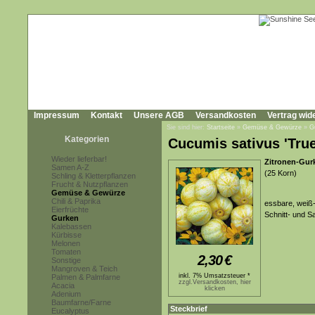
Impressum
Kontakt
Unsere AGB
Versandkosten
Vertrag wid
Sie sind hier:
Startseite
»
Gemüse & Gewürze
»
G
Kategorien
Cucumis sativus 'Tru
Wieder lieferbar!
Zitronen-Gu
Samen A-Z
(25 Korn)
Schling & Kletterpflanzen
Frucht & Nutzpflanzen
Gemüse & Gewürze
Chili & Paprika
essbare, weiß-
Eierfrüchte
Schnitt- und S
Gurken
Kalebassen
Kürbisse
Melonen
Tomaten
2,30
€
Sonstige
Mangroven & Teich
inkl. 7% Umsatzsteuer *
Palmen & Palmfarne
zzgl.Versandkosten, hier
Acacia
klicken
Adenium
Baumfarne/Farne
Steckbrief
Eucalyptus