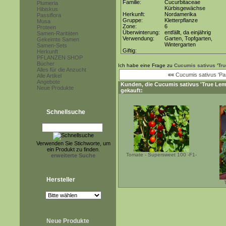
Familie:
Cucurbitaceae
Plumeria
Kürbisgewächse
Hibiskus
Herkunft:
Nordamerika
Passiflora
Gruppe:
Kletterpflanze
Musa
Zone:
6
Proteen
Überwinterung:
entfällt, da einjährig
Samen-Raritäten
Verwendung:
Garten, Topfgarten,
Gekeimte Samen
Wintergarten
Samen-Sets
Giftig:
Herkunft
PFLANZEN SHOP
Bücher
Ich habe eine Frage zu
Cucumis sativus 'Tr
Alles für die Anzucht
««
Cucumis sativus 'Pari
Alle Artikel
Angebote
Kunden, die
Cucumis sativus 'True Le
Neue Produkte
gekauft:
Schnellsuche
Verwenden Sie Stichworte, um
ein Produkt zu finden.
Tomate - Supersweet 100 -F1-
erweiterte Suche
Hersteller
Neue Produkte