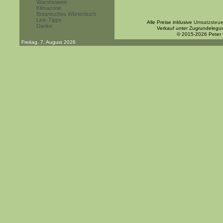
Warnhinweis
Klimazone
Botanisches Wörterbuch
Link-Tipps
Alle Preise inklusive
Umsatzsteue
Danke
Verkauf unter Zugrundelegu
© 2015-2026 Peter
Freitag, 7. August 2026