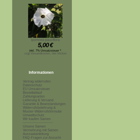
Ipomoea pauciflora
5,00
€
inkl. 7% Umsatzsteuer *
zzgl.Versandkosten, hier klicken
Informationen
Vertrag widerrufen
Datenschutz
EU Umsatzsteuer
Bestellablauf
Zahlungsarten
Lieferung & Versand
Garantie & Beanstandungen
Widerrufsbelehrung &
Muster-Widerrufsformular
Umweltschutz
Wir kaufen Samen
------------------------
Unsere Samen
Vermehrung mit Samen
Aussaatanleitung
FAQ-Fragen zur Anzucht