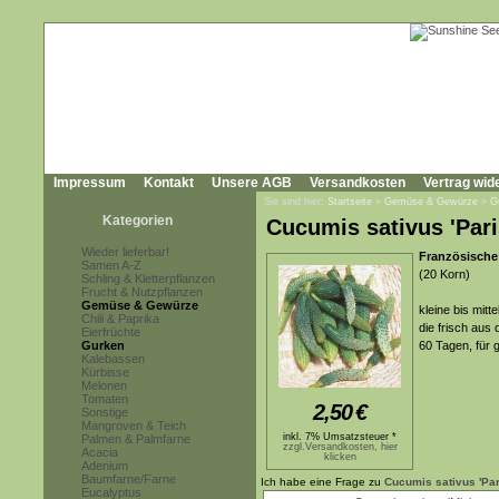
Impressum
Kontakt
Unsere AGB
Versandkosten
Vertrag wid
Sie sind hier:
Startseite
»
Gemüse & Gewürze
»
G
Kategorien
Cucumis sativus 'Pari
Wieder lieferbar!
Französische
Samen A-Z
(20 Korn)
Schling & Kletterpflanzen
Frucht & Nutzpflanzen
Gemüse & Gewürze
kleine bis mitt
Chili & Paprika
die frisch au
Eierfrüchte
Gurken
60 Tagen, für
Kalebassen
Kürbisse
Melonen
Tomaten
2,50
€
Sonstige
Mangroven & Teich
inkl. 7% Umsatzsteuer *
Palmen & Palmfarne
zzgl.Versandkosten, hier
Acacia
klicken
Adenium
Baumfarne/Farne
Ich habe eine Frage zu
Cucumis sativus 'Par
Eucalyptus