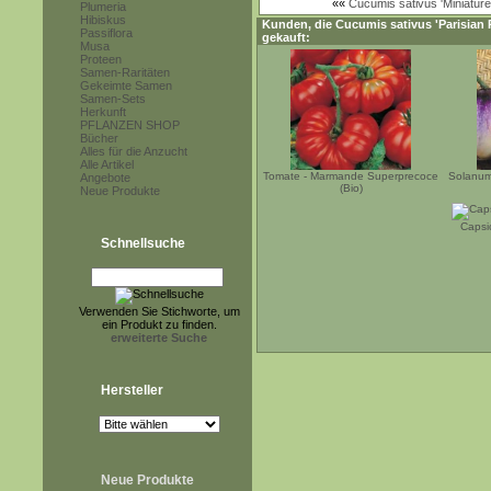
««
Cucumis sativus 'Miniature
Plumeria
Hibiskus
Kunden, die
Cucumis sativus 'Parisian P
Passiflora
gekauft:
Musa
Proteen
Samen-Raritäten
Gekeimte Samen
Samen-Sets
Herkunft
PFLANZEN SHOP
Bücher
Alles für die Anzucht
Alle Artikel
Tomate - Marmande Superprecoce
Solanum
Angebote
(Bio)
Neue Produkte
Capsi
Schnellsuche
Verwenden Sie Stichworte, um
ein Produkt zu finden.
erweiterte Suche
Hersteller
Neue Produkte