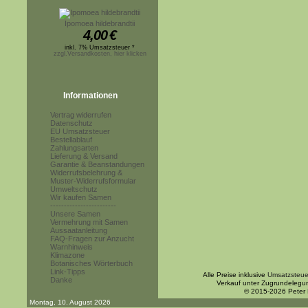
Ipomoea hildebrandtii
4,00
€
inkl. 7% Umsatzsteuer *
zzgl.Versandkosten, hier klicken
Informationen
Vertrag widerrufen
Datenschutz
EU Umsatzsteuer
Bestellablauf
Zahlungsarten
Lieferung & Versand
Garantie & Beanstandungen
Widerrufsbelehrung &
Muster-Widerrufsformular
Umweltschutz
Wir kaufen Samen
------------------------
Unsere Samen
Vermehrung mit Samen
Aussaatanleitung
FAQ-Fragen zur Anzucht
Warnhinweis
Klimazone
Botanisches Wörterbuch
Link-Tipps
Alle Preise inklusive
Umsatzsteue
Danke
Verkauf unter Zugrundelegu
© 2015-2026 Peter
Montag, 10. August 2026