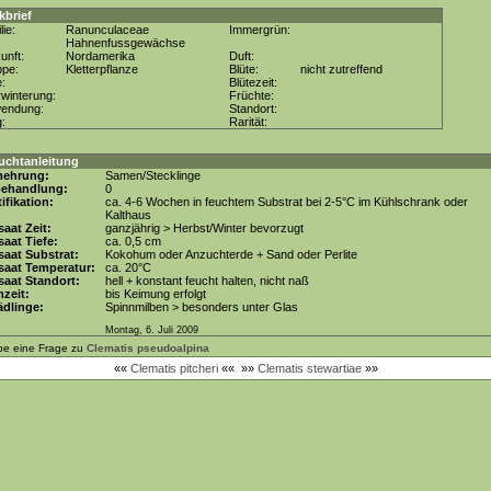
kbrief
lie:
Ranunculaceae
Immergrün:
Hahnenfussgewächse
unft:
Nordamerika
Duft:
ppe:
Kletterpflanze
Blüte:
nicht zutreffend
e:
Blütezeit:
winterung:
Früchte:
wendung:
Standort:
g:
Rarität:
uchtanleitung
mehrung:
Samen/Stecklinge
behandlung:
0
tifikation:
ca. 4-6 Wochen in feuchtem Substrat bei 2-5°C im Kühlschrank oder
Kalthaus
aat Zeit:
ganzjährig > Herbst/Winter bevorzugt
aat Tiefe:
ca. 0,5 cm
aat Substrat:
Kokohum oder Anzuchterde + Sand oder Perlite
saat Temperatur:
ca. 20°C
aat Standort:
hell + konstant feucht halten, nicht naß
zeit:
bis Keimung erfolgt
dlinge:
Spinnmilben > besonders unter Glas
Montag, 6. Juli 2009
be eine Frage zu
Clematis pseudoalpina
««
Clematis pitcheri
««
»»
Clematis stewartiae
»»