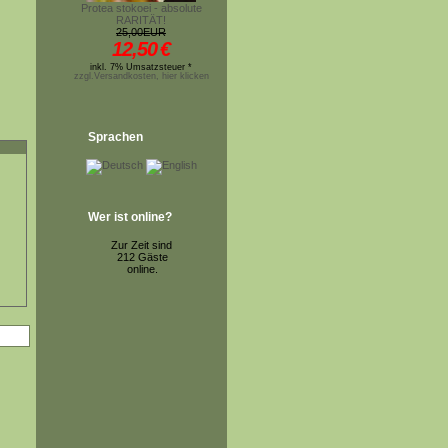
Protea stokoei - absolute
RARITÄT!
25,00EUR
12,50
€
inkl. 7% Umsatzsteuer *
zzgl.Versandkosten, hier klicken
Sprachen
Wer ist online?
Zur Zeit sind
212 Gäste
online.