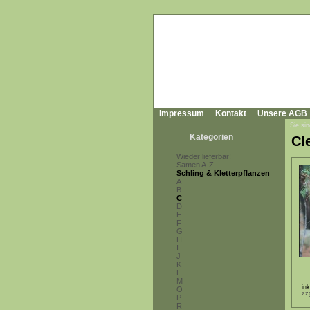
Impressum
Kontakt
Unsere AGB
Sie sin
Kategorien
Cl
Wieder lieferbar!
Samen A-Z
Schling & Kletterpflanzen
A
B
C
D
E
F
G
H
I
J
K
L
M
in
O
zz
P
R