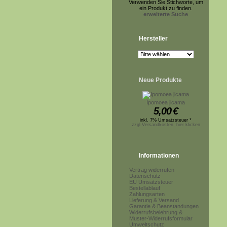
Verwenden Sie Stichworte, um
ein Produkt zu finden.
erweiterte Suche
Hersteller
Neue Produkte
Ipomoea jicama
5,00
€
inkl. 7% Umsatzsteuer *
zzgl.Versandkosten, hier klicken
Informationen
Vertrag widerrufen
Datenschutz
EU Umsatzsteuer
Bestellablauf
Zahlungsarten
Lieferung & Versand
Garantie & Beanstandungen
Widerrufsbelehrung &
Muster-Widerrufsformular
Umweltschutz