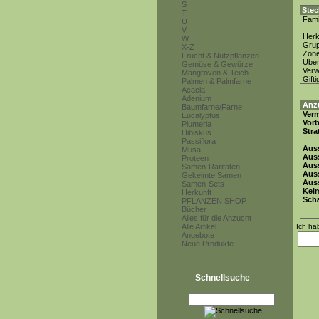
S
Stec
T
Fami
U
V
Herk
W
Gru
X-Z
Zon
Frucht & Nutzpflanzen
Über
Gemüse & Gewürze
Ver
Mangroven & Teich
Gifti
Palmen & Palmfarne
Acacia
Adenium
Anz
Baumfarne/Farne
Ver
Eucalyptus
Vor
Plumeria
Stra
Hibiskus
Passiflora
Auss
Musa
Auss
Proteen
Auss
Samen-Raritäten
Aus
Gekeimte Samen
Auss
Samen-Sets
Keim
Herkunft
Schä
PFLANZEN SHOP
Bücher
Alles für die Anzucht
Alle Artikel
Ich ha
Angebote
Neue Produkte
Schnellsuche