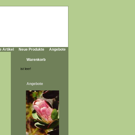
e Artikel
Neue Produkte
Angebote
Warenkorb
ist leer!
Angebote