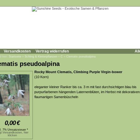
Versandkosten
Vertrag widerrufen
All
d hier:
Startseite
»
Schling & Kletterpflanzen
»
C
»
Clematis pseudoalpina
ematis pseudoalpina
Rocky Mount Clematis, Climbing Purple Virgin-bower
(10 Korn)
eleganter kleiner Ranker bis ca. 3 m mit fast durchsichtigen blau bis
purpurfarbenen hängenden Laternenblüten, im Herbst mit dekorativen
flaumartigen Samenbüscheln
0,00
€
kl. 7% Umsatzsteuer *
gl.Versandkosten, hier
klicken