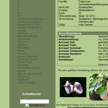
S
Familie:
Fabaceae
T
Schmetterlingsblütenge
U
Herkunft:
Südamerika
V
Gruppe:
Kletterpflanze
W
Zone:
11
X-Z
Überwinterung:
mind. 10-15°C
Frucht & Nutzpflanzen
Verwendung:
Topfgarten, Wintergarten
Gemüse & Gewürze
Zimmerkultur
Mangroven & Teich
Giftig:
rohe Samen
Palmen & Palmfarne
Acacia
Adenium
Anzuchtanleitung
Baumfarne/Farne
Vermehrung:
Samen/S
Eucalyptus
Vorbehandlung:
ca. 24-
Plumeria
Aussaat Zeit:
ganzjähr
Hibiskus
Aussaat Tiefe:
ca. 1-2
Passiflora
Aussaat Substrat:
Kokohum
Musa
Aussaat Temperatur:
ca. 20-
Proteen
Aussaat Standort:
hell + k
Samen-Raritäten
Keimzeit:
ca. 2-4
Gekeimte Samen
Schädlinge:
Spinnmi
Samen-Sets
Mittwoch,
Herkunft
PFLANZEN SHOP
Für eine größere Darstellung klicken Sie auf 
Bücher
Alles für die Anzucht
Alle Artikel
Angebote
Neue Produkte
Schnellsuche
Ich habe eine Frage zu
Canavalia ensiformi
Für weitere Informationen, besuc