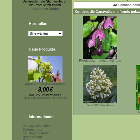
Verwenden Sie Stichworte, um
ein Produkt zu finden.
««
Canarina cana
erweiterte Suche
Kunden, die
Canavalia ensiformis
gekau
Hersteller
Neue Produkte
Rhodochiton atrosanguineus
Aganonerion polymorphum
3,00
€
inkl. 7% Umsatzsteuer *
zzgl.Versandkosten, hier klicken
Parameria laevigata
M
Informationen
Vertrag widerrufen
Datenschutz
EU Umsatzsteuer
Bestellablauf