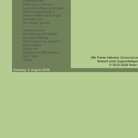
Zahlungsarten
Lieferung & Versand
Garantie & Beanstandungen
Widerrufsbelehrung &
Muster-Widerrufsformular
Umweltschutz
Wir kaufen Samen
------------------------
Unsere Samen
Vermehrung mit Samen
Aussaatanleitung
FAQ-Fragen zur Anzucht
Warnhinweis
Klimazone
Botanisches Wörterbuch
Link-Tipps
Alle Preise inklusive
Umsatzsteue
Danke
Verkauf unter Zugrundelegu
© 2015-2026 Peter
Samstag, 8. August 2026