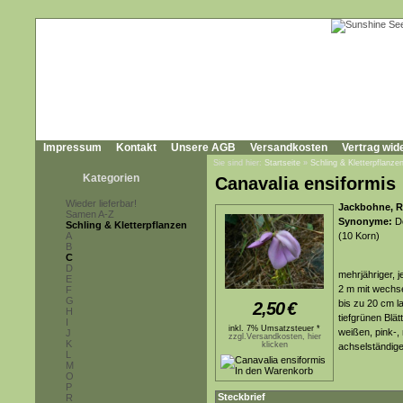
Impressum
Kontakt
Unsere AGB
Versandkosten
Vertrag wid
Sie sind hier:
Startseite
»
Schling & Kletterpflanze
Kategorien
Canavalia ensiformis
Wieder lieferbar!
Jackbohne, R
Samen A-Z
Synonyme:
Do
Schling & Kletterpflanzen
A
(10 Korn)
B
C
D
mehrjähriger, 
E
2 m mit wechse
F
G
bis zu 20 cm la
2,50
€
H
tiefgrünen Blä
I
inkl. 7% Umsatzsteuer *
weißen, pink-,
J
zzgl.Versandkosten, hier
K
klicken
achselständig
L
M
O
P
Steckbrief
R