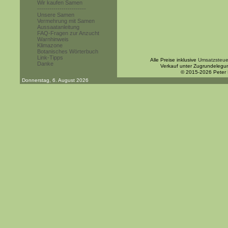
Wir kaufen Samen
------------------------
Unsere Samen
Vermehrung mit Samen
Aussaatanleitung
FAQ-Fragen zur Anzucht
Warnhinweis
Klimazone
Botanisches Wörterbuch
Link-Tipps
Alle Preise inklusive
Umsatzsteue
Danke
Verkauf unter Zugrundelegu
© 2015-2026 Peter
Donnerstag, 6. August 2026