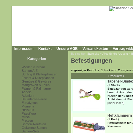
Impressum
Kontakt
Unsere AGB
Versandkosten
Vertrag wid
Sie sind hier:
Startseite
»
Alles für die Anzucht
»
B
Kategorien
Befestigungen
Wieder lieferbar!
angezeigte Produkte:
1
bis
2
(von
2
insgesam
Samen A-Z
Schling & Kletterpflanzen
Produkte+
Frucht & Nutzpflanzen
Tapener-Binde
Gemüse & Gewürze
Mangroven & Teich
(1 Stück)
Palmen & Palmfarne
Bindezangen werd
Acacia
benutzt. Auch der 
Adenium
Nutzen der Bindez
Baumfarne/Farne
Aufbinden mit Bind
Eucalyptus
[
mehr lesen
]
Plumeria
Hibiskus
Passiflora
Heftklammern 
Musa
(1 Pack)
Proteen
Heftklammern für 
Samen-Raritäten
Klammern
Gekeimte Samen
Samen-Sets