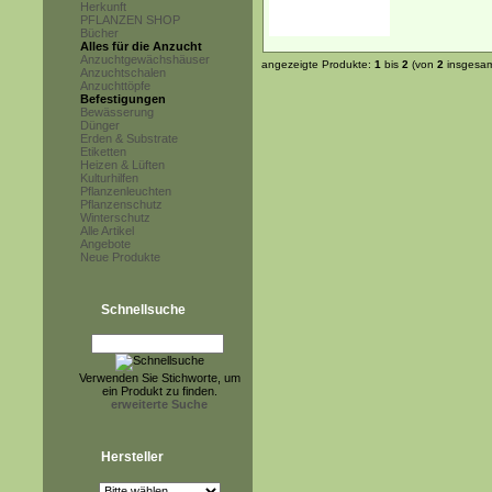
Herkunft
PFLANZEN SHOP
Bücher
Alles für die Anzucht
Anzuchtgewächshäuser
angezeigte Produkte:
1
bis
2
(von
2
insgesam
Anzuchtschalen
Anzuchttöpfe
Befestigungen
Bewässerung
Dünger
Erden & Substrate
Etiketten
Heizen & Lüften
Kulturhilfen
Pflanzenleuchten
Pflanzenschutz
Winterschutz
Alle Artikel
Angebote
Neue Produkte
Schnellsuche
Verwenden Sie Stichworte, um
ein Produkt zu finden.
erweiterte Suche
Hersteller