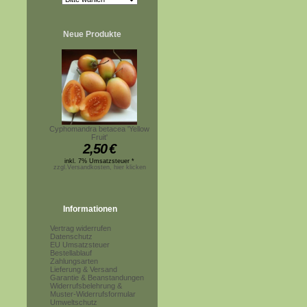
Neue Produkte
Cyphomandra betacea 'Yellow
Fruit'
2,50
€
inkl. 7% Umsatzsteuer *
zzgl.Versandkosten, hier klicken
Informationen
Vertrag widerrufen
Datenschutz
EU Umsatzsteuer
Bestellablauf
Zahlungsarten
Lieferung & Versand
Garantie & Beanstandungen
Widerrufsbelehrung &
Muster-Widerrufsformular
Umweltschutz