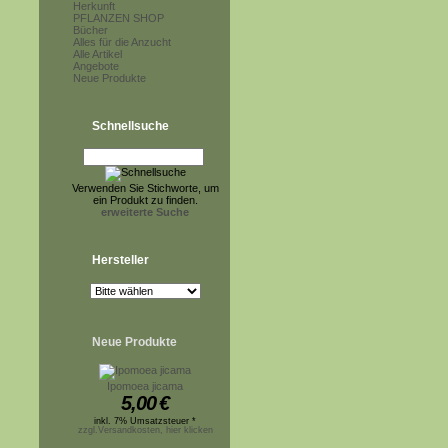
Herkunft
PFLANZEN SHOP
Bücher
Alles für die Anzucht
Alle Artikel
Angebote
Neue Produkte
Schnellsuche
Verwenden Sie Stichworte, um
ein Produkt zu finden.
erweiterte Suche
Hersteller
Neue Produkte
Ipomoea jicama
5,00
€
inkl. 7% Umsatzsteuer *
zzgl.Versandkosten, hier klicken