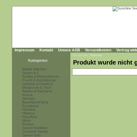
Impressum
Kontakt
Unsere AGB
Versandkosten
Vertrag wid
Sie sind hier:
Startseite
Kategorien
Produkt wurde nicht 
Wieder lieferbar!
Samen A-Z
Schling & Kletterpflanzen
Frucht & Nutzpflanzen
Gemüse & Gewürze
Mangroven & Teich
Palmen & Palmfarne
Acacia
Adenium
Baumfarne/Farne
Eucalyptus
Plumeria
Hibiskus
Passiflora
Musa
Proteen
Samen-Raritäten
Gekeimte Samen
Samen-Sets