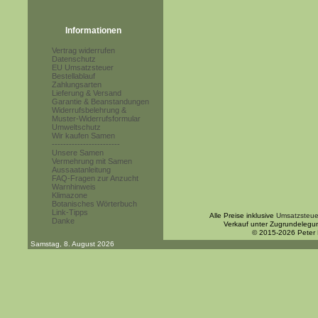
Informationen
Vertrag widerrufen
Datenschutz
EU Umsatzsteuer
Bestellablauf
Zahlungsarten
Lieferung & Versand
Garantie & Beanstandungen
Widerrufsbelehrung &
Muster-Widerrufsformular
Umweltschutz
Wir kaufen Samen
------------------------
Unsere Samen
Vermehrung mit Samen
Aussaatanleitung
FAQ-Fragen zur Anzucht
Warnhinweis
Klimazone
Botanisches Wörterbuch
Link-Tipps
Alle Preise inklusive
Umsatzsteue
Danke
Verkauf unter Zugrundelegu
© 2015-2026 Peter
Samstag, 8. August 2026