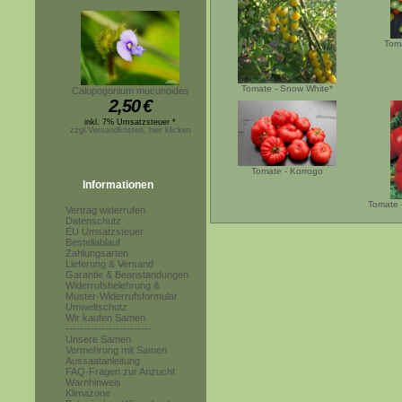
Toma
Tomate - Snow White*
Calopogonium mucunoides
2,50
€
inkl. 7% Umsatzsteuer *
zzgl.Versandkosten, hier klicken
Tomate - Korrogo
Informationen
Tomate 
Vertrag widerrufen
Datenschutz
EU Umsatzsteuer
Bestellablauf
Zahlungsarten
Lieferung & Versand
Garantie & Beanstandungen
Widerrufsbelehrung &
Muster-Widerrufsformular
Umweltschutz
Wir kaufen Samen
------------------------
Unsere Samen
Vermehrung mit Samen
Aussaatanleitung
FAQ-Fragen zur Anzucht
Warnhinweis
Klimazone