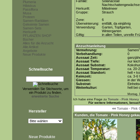
Familie:
Solanaceae
Plumeria
Nachtschattengewächse
Hibiskus
Herkunft:
Mittelmeer
Passiflora
Gruppe:
Strauch
Musa
Proteen
Zone:
6
Samen-Raritäten
Überwinterung:
entfällt, da einjährig
Gekeimte Samen
Verwendung:
Garten, Topfgarten,
Samen-Sets
Wintergarten
Herkunft
Giftig:
in allen Teilen, unreife Fr
PFLANZEN SHOP
Bücher
Alles für die Anzucht
Anzuchtanleitung
Alle Artikel
Vermehrung:
Samen/T
Angebote
Vorbehandlung:
0
Neue Produkte
Aussaat Zeit:
ganzjähr
Aussaat Tiefe:
nur leic
Aussaat Substrat:
Kokohum
Aussaat Temperatur:
ca. 20-
Schnellsuche
Aussaat Standort:
hell + k
Keimzeit:
ca. 3-6
Giessen:
in der 
Substrat:
Einheits
Weiterkultur:
hell bei
Verwenden Sie Stichworte, um
ein Produkt zu finden.
Montag, 1
erweiterte Suche
Ich habe eine Frage zu
Tomate - Pink Honey
Für weitere Informationen, besuc
««
Tomate - Pink
Hersteller
Kunden, die
Tomate - Pink Honey
gekau
Neue Produkte