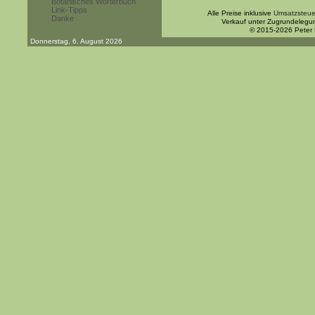
Botanisches Wörterbuch
Link-Tipps
Alle Preise inklusive
Umsatzsteue
Danke
Verkauf unter Zugrundelegu
© 2015-2026 Peter
Donnerstag, 6. August 2026