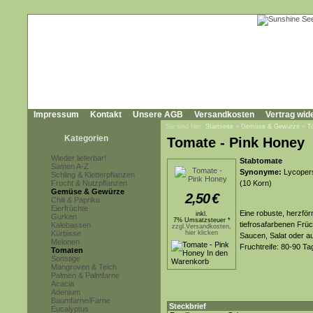
Impressum
Kontakt
Unsere AGB
Versandkosten
Vertrag wid
Sie sind hier:
Startseite
»
Gemüse & Gewürze
»
T
Kategorien
Tomate - Pink Honey
Wieder lieferbar!
Stabtomate
Samen A-Z
Synonyme:
Lycopers
Schling & Kletterpflanzen
Frucht & Nutzpflanzen
(10 Korn)
Gemüse & Gewürze
2,50
€
Chili & Paprika
Eierfrüchte
Eine robuste, herzfö
inkl.
Gurken
7% Umsatzsteuer *
tiefrosafarbenen Früc
Kalebassen
zzgl.Versandkosten,
Kürbisse
hier klicken
Saucen, Salat oder a
Melonen
Fruchtreife: 80-90 Ta
Tomaten
Sonstige
Mangroven & Teich
Palmen & Palmfarne
Acacia
Adenium
Baumfarne/Farne
Steckbrief
Eucalyptus