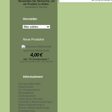
««
Rhynchosia hi
Verwenden Sie Stichworte, um
ein Produkt zu finden.
erweiterte Suche
Hersteller
Neue Produkte
Ipomoea hildebrandtii
4,00
€
inkl. 7% Umsatzsteuer *
zzgl.Versandkosten, hier klicken
Informationen
Vertrag widerrufen
Datenschutz
EU Umsatzsteuer
Bestellablauf
Zahlungsarten
Lieferung & Versand
Garantie & Beanstandungen
Widerrufsbelehrung &
Muster-Widerrufsformular
Umweltschutz