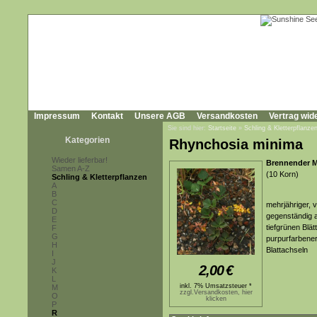
Impressum
Kontakt
Unsere AGB
Versandkosten
Vertrag wid
Sie sind hier:
Startseite
»
Schling & Kletterpflanze
Kategorien
Rhynchosia minima
Wieder lieferbar!
Brennender 
Samen A-Z
(10 Korn)
Schling & Kletterpflanzen
A
B
C
mehrjähriger, 
D
gegenständig a
E
tiefgrünen Blät
F
G
purpurfarbener
H
Blattachseln
I
J
2,00
€
K
L
inkl. 7% Umsatzsteuer *
M
zzgl.Versandkosten, hier
O
klicken
P
R