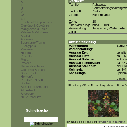
Steckbrief
S
Familie:
Fabaceae
T
Schmetterlingsblütenge
U
Herkunft:
Afrika
V
Gruppe:
Kletterpflanze
W
X-Z
Zone:
10
Frucht & Nutzpflanzen
Überwinterung:
mind. 5-10°C
Gemüse & Gewürze
Verwendung:
Topfgarten, Wintergarten
Mangroven & Teich
Giftig:
Palmen & Palmfarne
Acacia
Adenium
Anzuchtanleitung
Baumfarne/Farne
Vermehrung:
Samen/
Eucalyptus
Vorbehandlung:
0
Plumeria
Aussaat Zeit:
ganzjäh
Hibiskus
Aussaat Tiefe:
ca. 0,5
Passiflora
Aussaat Substrat:
Kokohum
Musa
Aussaat Temperatur:
ca. 22-
Proteen
Aussaat Standort:
hell + 
Samen-Raritäten
Keimzeit:
ca. 2-
Gekeimte Samen
Schädlinge:
Spinnmi
Samen-Sets
Herkunft
Montag, 
PFLANZEN SHOP
Bücher
Für eine größere Darstellung klicken Sie auf 
Alles für die Anzucht
Alle Artikel
Angebote
Neue Produkte
Schnellsuche
Ich habe eine Frage zu
Rhynchosia minima