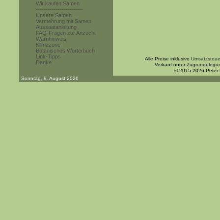
Wir kaufen Samen
------------------------
Unsere Samen
Vermehrung mit Samen
Aussaatanleitung
FAQ-Fragen zur Anzucht
Warnhinweis
Klimazone
Botanisches Wörterbuch
Link-Tipps
Alle Preise inklusive
Umsatzsteue
Danke
Verkauf unter Zugrundelegu
© 2015-2026 Peter
Sonntag, 9. August 2026