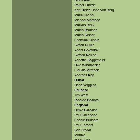
Ulrich Katz
Rainer Oberle
Karl-Heinz Linne von Berg
Maria Köchel
Michael Manthey
Markus Beck
Martin Brunner
Martin Reiner
Christian Kunath
Stefan Müller
Adam Golatofski
Steffen Reichel
Annette Höggemeier
Uwe Wirsdoerfer
Claudia Mrotzek
Andreas Kay
Dubai
Dana Wiggens
Ecuador
Jim West
Ricardo Bedoya
England
Ulrike Paradine
Paul Kneebone
Charlie Pridham
Paul Latham
Bob Brown
Monika