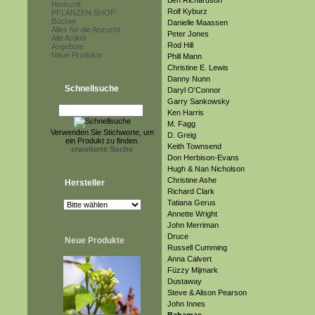
Ben Richardson
Herkunft
Rolf Kyburz
PFLANZEN SHOP
Bücher
Danielle Maassen
Alles für die Anzucht
Peter Jones
Alle Artikel
Rod Hill
Angebote
Neue Produkte
Phill Mann
Christine E. Lewis
Danny Nunn
Schnellsuche
Daryl O'Connor
Garry Sankowsky
Ken Harris
M. Fagg
Verwenden Sie Stichworte, um
D. Greig
ein Produkt zu finden.
Keith Townsend
erweiterte Suche
Don Herbison-Evans
Hugh & Nan Nicholson
Christine Ashe
Hersteller
Richard Clark
Tatiana Gerus
Annette Wright
John Merriman
Druce
Neue Produkte
Russell Cumming
Anna Calvert
Füzzy Mijmark
Dustaway
Steve & Alison Pearson
John Innes