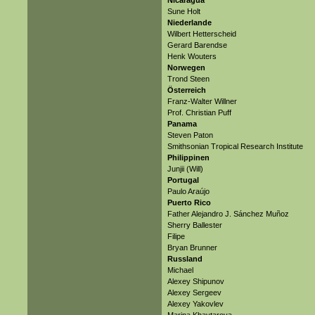
Nicaragua
Sune Holt
Niederlande
Wilbert Hetterscheid
Gerard Barendse
Henk Wouters
Norwegen
Trond Steen
Österreich
Franz-Walter Willner
Prof. Christian Puff
Panama
Steven Paton
Smithsonian Tropical Research Institute
Philippinen
Junjii (Will)
Portugal
Paulo Araújo
Puerto Rico
Father Alejandro J. Sánchez Muñoz
Sherry Ballester
Filipe
Bryan Brunner
Russland
Michael
Alexey Shipunov
Alexey Sergeev
Alexey Yakovlev