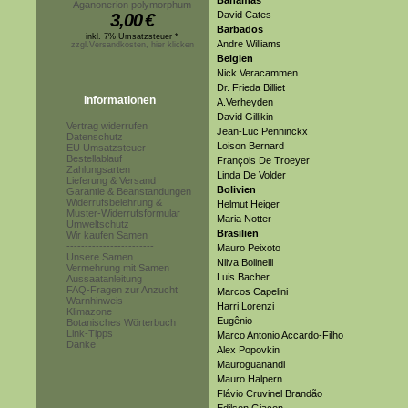
Bahamas
Aganonerion polymorphum
David Cates
3,00
€
Barbados
inkl. 7% Umsatzsteuer *
Andre Williams
zzgl.Versandkosten, hier klicken
Belgien
Nick Veracammen
Dr. Frieda Billiet
Informationen
A.Verheyden
David Gillikin
Vertrag widerrufen
Jean-Luc Penninckx
Datenschutz
Loison Bernard
EU Umsatzsteuer
Bestellablauf
François De Troeyer
Zahlungsarten
Linda De Volder
Lieferung & Versand
Bolivien
Garantie & Beanstandungen
Widerrufsbelehrung &
Helmut Heiger
Muster-Widerrufsformular
Maria Notter
Umweltschutz
Brasilien
Wir kaufen Samen
------------------------
Mauro Peixoto
Unsere Samen
Nilva Bolinelli
Vermehrung mit Samen
Luis Bacher
Aussaatanleitung
FAQ-Fragen zur Anzucht
Marcos Capelini
Warnhinweis
Harri Lorenzi
Klimazone
Eugênio
Botanisches Wörterbuch
Link-Tipps
Marco Antonio Accardo-Filho
Danke
Alex Popovkin
Mauroguanandi
Mauro Halpern
Flávio Cruvinel Brandão