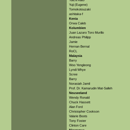
Yuichi Kato
Yuji (Eugene)
Tomokotouzaki
ashitaka-f
Kenia
Orwa Caleb
Kolumbien
Juan Lazaro Toro Murillo
Andreas Philipp
Jamie
Hernan Bernal
RoCL
Malaysia
Barry
Woo Yengleong
Lyndi Whye
Scree
Barry
Norasiah Jamil
Prof. Dr. Kamarudin Mat-Salleh
Neuseeland
Wendy Ronald
Chuck Hassett
Alan Ford
Christopher Cookson
Valarie Boots
Tony Foster
Clinton Care