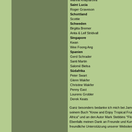
Marina Khaytarova
Saint Lucia
Roger Graveson
Schottland
Scottie
Schweden
Birgitta Bremer
Anita & Leif Stridvall
Singapore
Kwan
Wee Foong Ang
Spanien
Gerd Schrader
Santi Martin
Salomé Bielsa
Südafrika
Peter Swart
Glenn Wakfer
Christine Wakfer
Penny East
Lourens Grobler
Derek Keats
Ganz besonders bedanke ich mich bei James
seinem Buch "Know and Enjoy Tropical Fruit
Africa" und an den Autor Mark Stebbins "Flo
Ebenfalls meinen Dank an Freunde und Kunden
freundliche Unterstützung unserer Websites