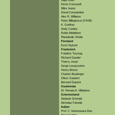
Nigel Judd
Kevin Cresswell
Mike Jeans
David Constantine
Alex R. Williams
Peter Billinghurst (PJHB)
K. Godfrey
Andy Cowley
Robin Middleton
Plantaholic Sheila
Finnland
Evert Nylund
Frankreich
Frédéric Tournay
Richard Gautier
Thierry Jouet
Serge Lavayssiere
Henry Brisse
Charles Boulanger
Oliver Gaubert
Bernard Dupont
Guatemala
Dr. Renato A. Villalobos
Griechenland
Stefanie Schmidt
Nicholas Famelis
Indien
Prof. C. Kameswara Rao