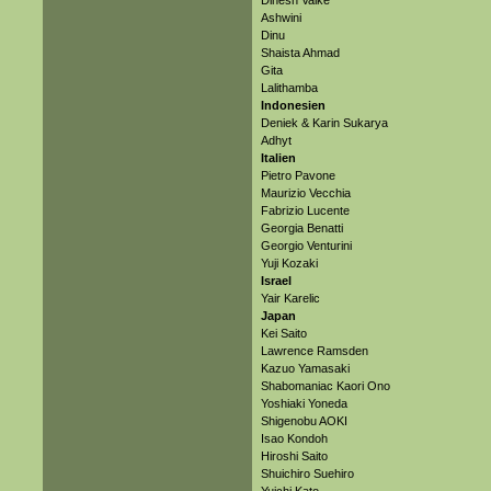
Dinesh Valke
Ashwini
Dinu
Shaista Ahmad
Gita
Lalithamba
Indonesien
Deniek & Karin Sukarya
Adhyt
Italien
Pietro Pavone
Maurizio Vecchia
Fabrizio Lucente
Georgia Benatti
Georgio Venturini
Yuji Kozaki
Israel
Yair Karelic
Japan
Kei Saito
Lawrence Ramsden
Kazuo Yamasaki
Shabomaniac Kaori Ono
Yoshiaki Yoneda
Shigenobu AOKI
Isao Kondoh
Hiroshi Saito
Shuichiro Suehiro