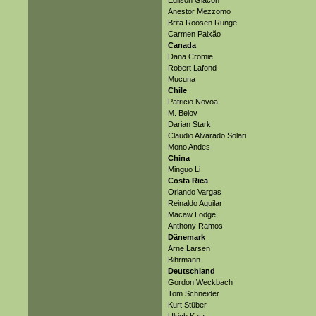
Edilson Giacon
Anestor Mezzomo
Brita Roosen Runge
Carmen Paixão
Canada
Dana Cromie
Robert Lafond
Mucuna
Chile
Patricio Novoa
M. Belov
Darian Stark
Claudio Alvarado Solari
Mono Andes
China
Minguo Li
Costa Rica
Orlando Vargas
Reinaldo Aguilar
Macaw Lodge
Anthony Ramos
Dänemark
Arne Larsen
Bihrmann
Deutschland
Gordon Weckbach
Tom Schneider
Kurt Stüber