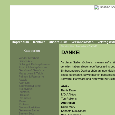
Impressum
Kontakt
Unsere AGB
Versandkosten
Vertrag wid
Sie sind hier:
Startseite
»
DANKE!
Kategorien
DANKE!
Wieder lieferbar!
Samen A-Z
An dieser Stelle möchte ich meinen aufrich
Schling & Kletterpflanzen
geholfen haben, diese neue Website ins Leb
Frucht & Nutzpflanzen
Gemüse & Gewürze
Ein besonderes Dankeschön an Ingo Malchow
Mangroven & Teich
Shops übernahm, sowie meinen persönlichen
Palmen & Palmfarne
Software, Hardware und Netzwerk zur Seite
Acacia
Adenium
Baumfarne/Farne
Afrika
Eucalyptus
Bertie Davel
Plumeria
N'DIA Allépo
Hibiskus
Passiflora
Ton Rulkens
Musa
Australien
Proteen
Rose-Mary
Samen-Raritäten
Gekeimte Samen
Kenneth McClymont
Samen-Sets