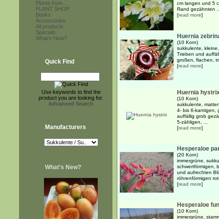
Plants from...
cm langen und 5 cm
PLANT SHOP
Rand gezähnten ..
Books
[
read more
]
Accessories
All products
Specials
Huernia zebrin
What's New?
(10 Korn)
sukkulente, kleine
Trieben und auffäl
großen, flachen, tr
Quick Find
[
read more
]
Use keywords to find the
Huernia hystri
product you are looking for.
(10 Korn)
Advanced Search
sukkulente, matten
4- bis 6-kantigen,
auffällig grob gezä
5-zähligen, ...
Manufacturers
[
read more
]
Hesperaloe par
(20 Korn)
immergrüne, sukku
What's New?
schwertförmigen, b
und aufrechten Bl
röhrenförmigen rot
[
read more
]
Hesperaloe fun
(10 Korn)
immergrüne, stamm