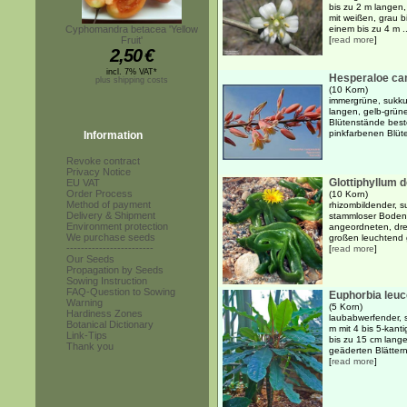
bis zu 2 m langen, 
mit weißen, grau b
Cyphomandra betacea 'Yellow
einem bis zu 4 m ..
Fruit'
[
read more
]
2,50
€
incl. 7% VAT*
Hesperaloe ca
plus shipping costs
(10 Korn)
immergrüne, sukku
langen, gelb-grüne
Blütenstände bes
pinkfarbenen Blüt
Information
Revoke contract
Privacy Notice
Glottiphyllum
EU VAT
Order Process
(10 Korn)
Method of payment
rhizombildender, s
Delivery & Shipment
stammloser Bodend
Environment protection
angeordneten, drei
We purchase seeds
großen leuchtend g
------------------------
[
read more
]
Our Seeds
Propagation by Seeds
Sowing Instruction
FAQ-Question to Sowing
Euphorbia leu
Warning
(5 Korn)
Hardiness Zones
laubabwerfender, s
Botanical Dictionary
m mit 4 bis 5-kant
Link-Tips
bis zu 15 cm lange
Thank you
geäderten Blättern,
[
read more
]