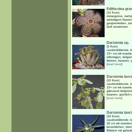
Edithcolea gra
(10 Korn)
immergrüne, mehrjä
winkeligem Stamm 
gesprenkelten, za
Duft verströmen
Dorstenia sp.
(5 Korn)
caudexbildende, la
15+ cm mit rosette
eiförmigen, tiefgr
kleinen, bizarren, 
[
read more
]
Dorstenia lavr
(10 Korn)
caudexbildende, la
15+ cm mit rosette
glänzend tiefgrüne
bizarren, grünlich
[
read more
]
Dorstenia lanci
(10 Korn)
caudexbildende, la
30 cm mit rosetten
lanzettlichen, obe
Blättern mit gekerb