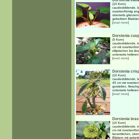
Dorstenia elat
(10 Korn)
caudexbildende, l
rosettenförmig ange
oberseits glänzend 
gekerbten Blattränd
[
read more
]
Dorstenia cusp
(5 Korn)
caudexbildende, i
cm mit rosettenför
elliptischen bis lä
unterseits helleren 
[
read more
]
Dorstenia cris
(10 Korn)
caudexbildende, l
45 cm mit rosette
gestielten, fleisch
unterseits helleren 
[
read more
]
Dorstenia brasi
(10 Korn)
caudexbildende, i
cm mit rosettenför
lanzettlichen, ober
Blättern mit gekerb