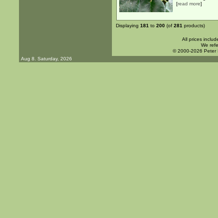
[
read more
]
Displaying
181
to
200
(of
281
products)
All prices inclu
We refe
© 2000-2026 Peter
Aug 8. Saturday, 2026