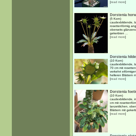
[
read more
]
Dorstenia horw
(5 Korn)
caudexbildende, l
rosettenförmig ang
oberseits glänzend 
gekerbten ...
[
read more
]
Dorstenia hilde
(10 Korn)
caudexbildende, l
70 cm mit rosetten
verkehrt eiförmige
helleren Blättern mi
[
read more
]
Dorstenia foet
(10 Korn)
caudexbildende, i
cm mit rosettenför
lanzettlichen, ober
Blättern mit gekerb
[
read more
]