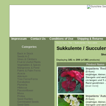
Impressum
Contact Us
Conditions of Use
Shipping & Returns
You're here:
Top
»
Sukkulente / Succulent
Categories
Sukkulente / Succule
Back in Stock
Sho
Seeds A-Z
Vines & Climbers
Displaying
181
to
200
(of
281
products)
Fruit & Useful Plants
Product Name-
Vegetables & Spices
Mangroves & Pond
Impatiens 'Red
Palms & Palm Ferns
(5 Korn)
Acacia
einjähriger, kleine
Adenium
Stengeln und wech
Tree Ferns/Ferns
cm langen und 5 cm
Eucalyptus
Rand gezähnten ..
Plumeria
[
read more
]
Hibiscus
Passionflower
Musa
Impatiens 'Aut
Protea
Seed-Rarities
(5 Korn)
Germinated Seeds
einjähriger, kleine
Seed-Sets
Stengeln und wech