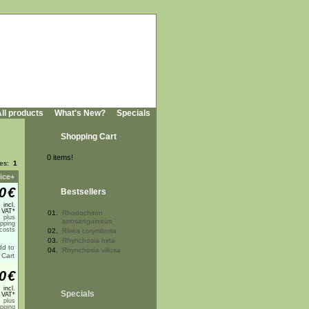
ll products
What's New?
Specials
Shopping Cart
0 items!
ges:
1
ice+
0
€
Bestsellers
incl.
 VAT*
01.
Rhodochiton
plus
atrosanguineus
ipping
costs
02.
Rivea corymbosa
03.
Rhynchosia hirta
04.
Rhynchosia villosa
0
€
incl.
Specials
 VAT*
plus
ipping