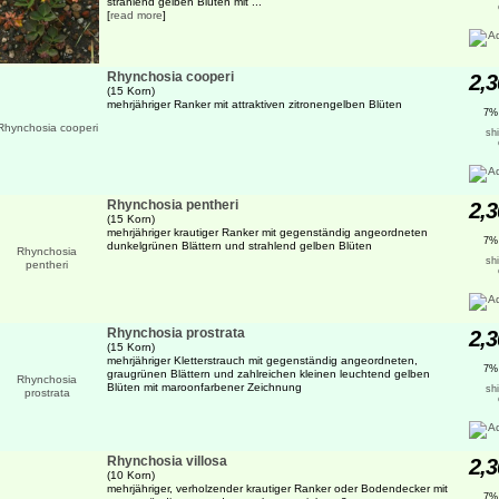
strahlend gelben Blüten mit ...
[
read more
]
Rhynchosia cooperi
2,3
(15 Korn)
mehrjähriger Ranker mit attraktiven zitronengelben Blüten
7%
sh
Rhynchosia pentheri
2,3
(15 Korn)
mehrjähriger krautiger Ranker mit gegenständig angeordneten
7%
dunkelgrünen Blättern und strahlend gelben Blüten
sh
Rhynchosia prostrata
2,3
(15 Korn)
mehrjähriger Kletterstrauch mit gegenständig angeordneten,
7%
graugrünen Blättern und zahlreichen kleinen leuchtend gelben
Blüten mit maroonfarbener Zeichnung
sh
Rhynchosia villosa
2,3
(10 Korn)
mehrjähriger, verholzender krautiger Ranker oder Bodendecker mit
7%