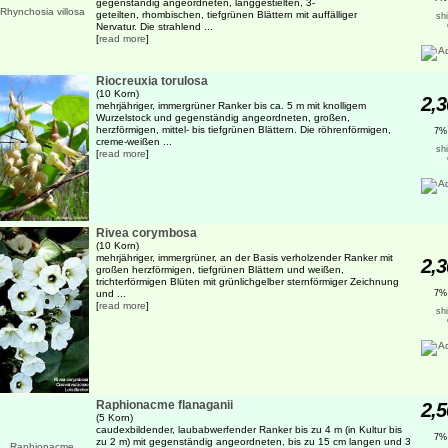
gegenständig angeordneten, langgestielten, 3-
geteilten, rhombischen, tiefgrünen Blättern mit auffälliger
sh
Nervatur. Die strahlend ...
[
read more
]
Riocreuxia torulosa
(10 Korn)
2,3
mehrjähriger, immergrüner Ranker bis ca. 5 m mit knolligem
Wurzelstock und gegenständig angeordneten, großen,
herzförmigen, mittel- bis tiefgrünen Blättern. Die röhrenförmigen,
7%
creme-weißen ...
sh
[
read more
]
Rivea corymbosa
(10 Korn)
mehrjähriger, immergrüner, an der Basis verholzender Ranker mit
2,3
großen herzförmigen, tiefgrünen Blättern und weißen,
trichterförmigen Blüten mit grünlichgelber sternförmiger Zeichnung
und ...
7%
[
read more
]
sh
Raphionacme flanaganii
2,5
(5 Korn)
caudexbildender, laubabwerfender Ranker bis zu 4 m (in Kultur bis
7%
zu 2 m) mit gegenständig angeordneten, bis zu 15 cm langen und 3