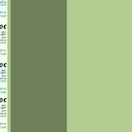
ipping
costs
0
€
incl.
 VAT*
plus
ipping
costs
0
€
incl.
 VAT*
plus
ipping
costs
0
€
incl.
 VAT*
plus
ipping
costs