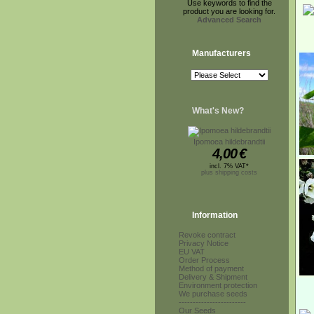
Use keywords to find the
product you are looking for.
Advanced Search
Manufacturers
What's New?
Ipomoea hildebrandtii
4,00
€
incl. 7% VAT*
plus shipping costs
Information
Revoke contract
Privacy Notice
EU VAT
Order Process
Method of payment
Delivery & Shipment
Environment protection
We purchase seeds
------------------------
Our Seeds