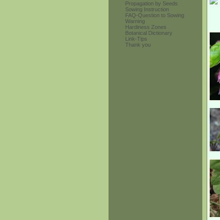
Propagation by Seeds
Sowing Instruction
FAQ-Question to Sowing
Warning
Hardiness Zones
Botanical Dictionary
Link-Tips
Thank you