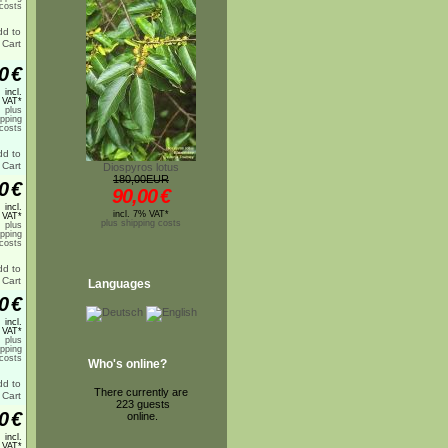
costs
0
€
incl.
 VAT*
plus
ipping
costs
Diospyros lotus
180,00EUR
0
€
90,00
€
incl.
incl. 7% VAT*
 VAT*
plus shipping costs
plus
ipping
costs
Languages
0
€
incl.
 VAT*
plus
ipping
costs
Who's online?
There currently are
223 guests
0
€
online.
incl.
 VAT*