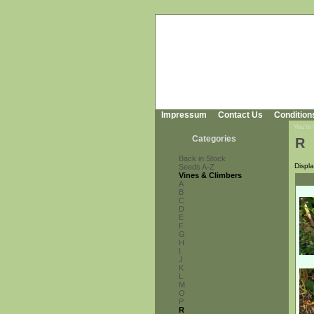
Impressum
Contact Us
Condition
You're
Categories
R
Back in Stock
Displ
Seeds A-Z
Vines & Climbers
A
B
C
D
E
F
G
H
I
J
K
L
M
O
P
R