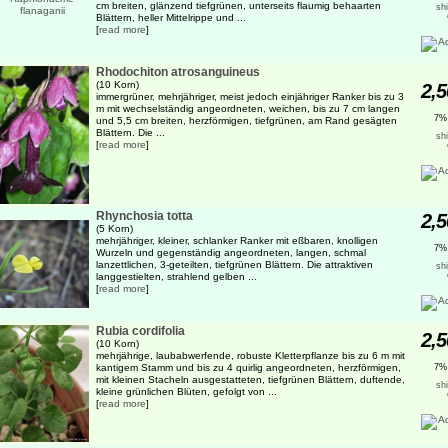
cm breiten, glänzend tiefgrünen, unterseits flaumig behaarten
sh
Blättern, heller Mittelrippe und ...
[
read more
]
Rhodochiton atrosanguineus
(10 Korn)
2,5
immergrüner, mehrjähriger, meist jedoch einjähriger Ranker bis zu 3
m mit wechselständig angeordneten, weichen, bis zu 7 cm langen
7%
und 5,5 cm breiten, herzförmigen, tiefgrünen, am Rand gesägten
Blättern. Die ...
sh
[
read more
]
Rhynchosia totta
2,5
(5 Korn)
mehrjähriger, kleiner, schlanker Ranker mit eßbaren, knolligen
7%
Wurzeln und gegenständig angeordneten, langen, schmal
lanzettlichen, 3-geteilten, tiefgrünen Blättern. Die attraktiven
sh
langgestielten, strahlend gelben ...
[
read more
]
Rubia cordifolia
2,5
(10 Korn)
mehrjährige, laubabwerfende, robuste Kletterpflanze bis zu 6 m mit
kantigem Stamm und bis zu 4 quirlig angeordneten, herzförmigen,
7%
mit kleinen Stacheln ausgestatteten, tiefgrünen Blättern, duftende,
sh
kleine grünlichen Blüten, gefolgt von ...
[
read more
]