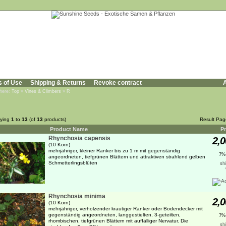
s of Use
Shipping & Returns
Revoke contract
A
 here:
Top
»
Vines & Climbers
»
R
aying
1
to
13
(of
13
products)
Result Pa
Product Name
Pr
Rhynchosia capensis
2,0
(10 Korn)
mehrjähriger, kleiner Ranker bis zu 1 m mit gegenständig
7%
angeordneten, tiefgrünen Blättern und attraktiven strahlend gelben
Schmetterlingsblüten
sh
Rhynchosia minima
2,0
(10 Korn)
mehrjähriger, verholzender krautiger Ranker oder Bodendecker mit
gegenständig angeordneten, langgestielten, 3-geteilten,
7%
rhombischen, tiefgrünen Blättern mit auffälliger Nervatur. Die
sh