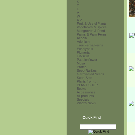
S
T
U
V
W
X-Z
Fruit & Useful Plants
Vegetables & Spices
Mangroves & Pond
Palms & Palm Ferns
Acacia
Adenium
Tree Ferns/Ferns
Eucalyptus
Plumeria
Hibiscus
Passionflower
Musa
Protea
Seed-Rarities
Germinated Seeds
Seed-Sets
Plants from...
PLANT SHOP
Books
Accessories
All products
Specials
What's New?
Quick Find