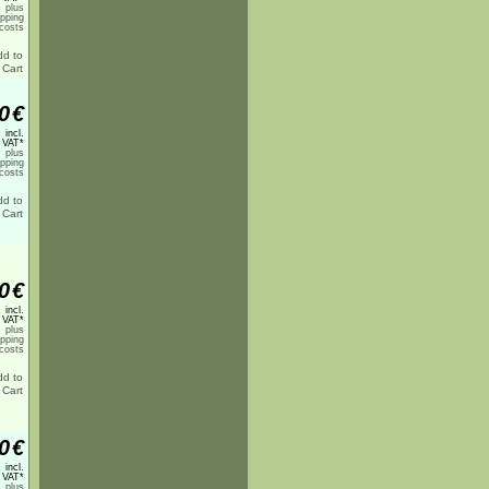
plus
ipping
costs
0
€
incl.
 VAT*
plus
ipping
costs
0
€
incl.
 VAT*
plus
ipping
costs
0
€
incl.
 VAT*
plus