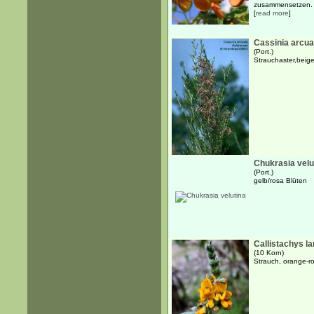
zusammensetzen. D
[
read more
]
Cassinia arcua
(Port.)
Strauchaster,beige
Chukrasia velu
(Port.)
gelb/rosa Blüten
Callistachys l
(10 Korn)
Strauch, orange-ro