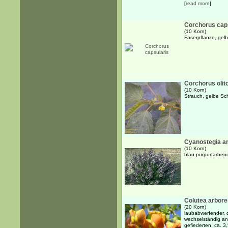
[
read more
]
Corchorus cap
(10 Korn)
Faserpflanze, gel
Corchorus olit
(10 Korn)
Strauch, gelbe Sc
Cyanostegia an
(10 Korn)
blau-purpurfarben
Colutea arbor
(20 Korn)
laubabwerfender, d
wechselständig an
gefiederten, ca. 3