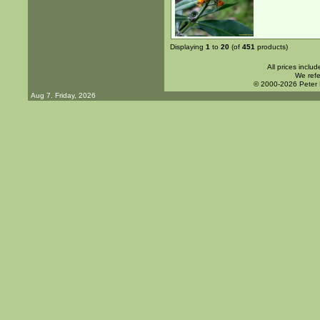
Displaying
1
to
20
(of
451
products)
All prices inclu
We refe
© 2000-2026 Peter
Aug 7. Friday, 2026