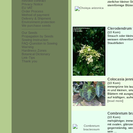
Revoke contract
zierlicher kleiner
Privacy Notice
sternförmige Blüte
EU VAT
Order Process
Method of payment
Delivery & Shipment
Environment protection
We purchase seeds
Clerodendrum 
------------------------
(10 Korn)
Our Seeds
Strauch oder klein
Propagation by Seeds
weissen röhrenför
Sowing Instruction
Staubfäden
FAQ-Question to Sowing
Warning
Hardiness Zones
Botanical Dictionary
Link-Tips
Thank you
Colocasia jenni
(10 Korn)
immergrüne bis la
m und kleinen, sm
Blättern mit ausg
auf kräftigen, aufr
[
read more
]
Combretum br
(10 Korn)
mehrjähriger, imme
mit ovalen, glänze
gegenständig, wec
sein ...