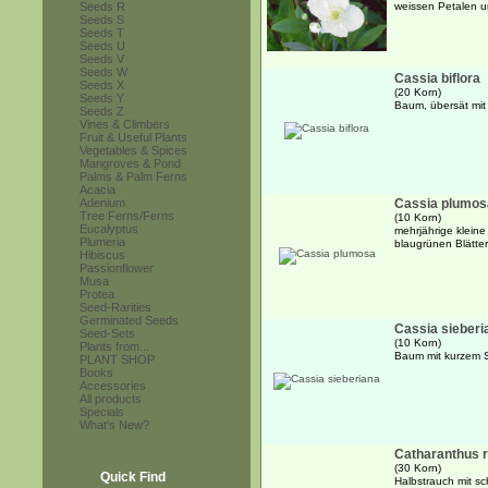
Seeds R
weissen Petalen 
Seeds S
Seeds T
Seeds U
Seeds V
Seeds W
Cassia biflora
Seeds X
(20 Korn)
Seeds Y
Baum, übersät mit
Seeds Z
Vines & Climbers
Fruit & Useful Plants
Vegetables & Spices
Mangroves & Pond
Palms & Palm Ferns
Acacia
Adenium
Cassia plumos
Tree Ferns/Ferns
(10 Korn)
Eucalyptus
mehrjährige kleine
Plumeria
blaugrünen Blätte
Hibiscus
Passionflower
Musa
Protea
Seed-Rarities
Germinated Seeds
Cassia sieberi
Seed-Sets
(10 Korn)
Plants from...
Baum mit kurzem S
PLANT SHOP
Books
Accessories
All products
Specials
What's New?
Catharanthus r
(30 Korn)
Quick Find
Halbstrauch mit s