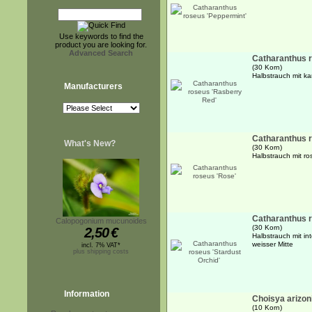
Use keywords to find the
product you are looking for.
Advanced Search
Catharanthus 
(30 Korn)
Halbstrauch mit k
Manufacturers
Catharanthus 
What's New?
(30 Korn)
Halbstrauch mit ro
Catharanthus r
Calopogonium mucunoides
(30 Korn)
2,50
€
Halbstrauch mit in
weisser Mitte
incl. 7% VAT*
plus shipping costs
Information
Choisya arizon
(10 Korn)