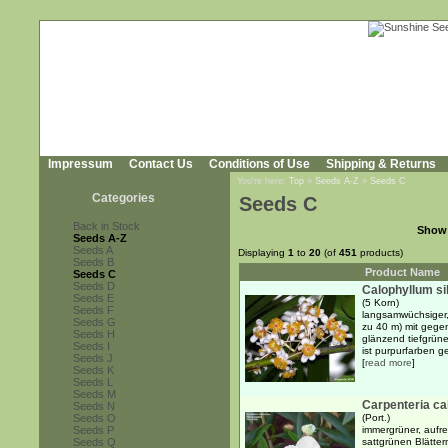
Impressum
Contact Us
Conditions of Use
Shipping & Returns
You're here:
Top
»
Seeds A-Z
»
Seeds C
Categories
Seeds C
Back in Stock
Show
Seeds A-Z
Seeds A
Displaying
1
to
20
(of
451
products)
Seeds B
Product Name
Seeds C
Seeds D
Calophyllum si
Seeds E
(5 Korn)
Seeds F
langsamwüchsiger, 
Seeds G
zu 40 m) mit gege
Seeds H
glänzend tiefgrüne
Seeds I
ist purpurfarben ge
Seeds J
[
read more
]
Seeds K
Seeds L
Seeds M
Carpenteria cal
Seeds N
Seeds O
(Port.)
Seeds P
immergrüner, aufre
Seeds Q
sattgrünen Blätte