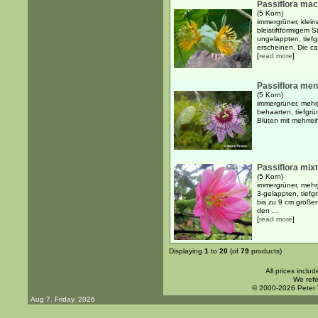
Passiflora mac
(5 Korn)
immergrüner, klei
bleistiftförmigem
ungelappten, tief
erscheinen. Die ca
[
read more
]
Passiflora men
(5 Korn)
immergrüner, mehrj
behaarten, tiefgrü
Blüten mit mehrrei
Passiflora mix
(5 Korn)
immergrüner, mehr
3-gelappten, tiefg
bis zu 9 cm große
den ...
[
read more
]
Displaying
1
to
20
(of
79
products)
All prices inclu
We refe
© 2000-2026 Peter
Aug 7. Friday, 2026