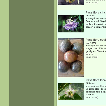
[
read more
]
Passiflora cinc
(5 Korn)
immergrüner, mehr
3- oder auch 5-gel
großen blauviolett
blauen Strahlenkr
Passiflora edul
(10 Korn)
immergrüner, mehrj
langen und 25 cm b
gesägten Blatträn
an der ...
[
read more
]
Passiflora loba
(5 Korn)
immergrüner, klei
ungelappten, tiefg
gebändertem Strah
schöne, ...
[
read more
]