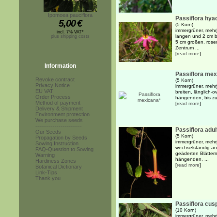
Ipomoea pauciflora
Passiflora hyac
5,00
€
(5 Korn)
immergrüner, mehrj
incl. 7% VAT*
langen und 2 cm bre
plus shipping costs
5 cm großen, rose
Zentrum ...
[
read more
]
Information
Passiflora mex
Revoke contract
(5 Korn)
Privacy Notice
immergrüner, mehr
EU VAT
breiten, länglich-
Order Process
hängenden, bis zu
Method of payment
[
read more
]
Delivery & Shipment
Environment protection
We purchase seeds
------------------------
Passiflora adul
Our Seeds
(5 Korn)
Propagation by Seeds
immergrüner, mehrj
Sowing Instruction
wechselständig ang
FAQ-Question to Sowing
geäderten Blättern
Warning
hängenden, ...
Hardiness Zones
[
read more
]
Botanical Dictionary
Link-Tips
Thank you
Passiflora cusp
(10 Korn)
immergrüner, mehr