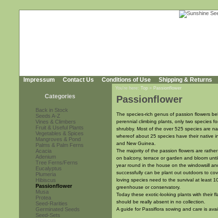
Impressum
Contact Us
Conditions of Use
Shipping & Returns
You're here:
Top
»
Passionflower
Categories
Passionflower
Back in Stock
The species-rich genus of passion flowers bel
Seeds A-Z
Vines & Climbers
perennial climbing plants, only two species f
Fruit & Useful Plants
shrubby. Most of the over 525 species are nat
Vegetables & Spices
whereof about 25 species have their native i
Mangroves & Pond
and New Guinea.
Palms & Palm Ferns
Acacia
The majority of the passion flowers are rat
Adenium
on balcony, terrace or garden and bloom until
Tree Ferns/Ferns
year round in the house on the windowsill and
Eucalyptus
successfully can be plant out outdoors to co
Plumeria
Hibiscus
loving species need to the survival at least 1
Passionflower
greenhouse or conservatory.
Musa
Today these exotic-looking plants with their
Protea
should be really absent in no collection.
Seed-Rarities
Germinated Seeds
A guide for Passiflora sowing and care is ava
Seed-Sets