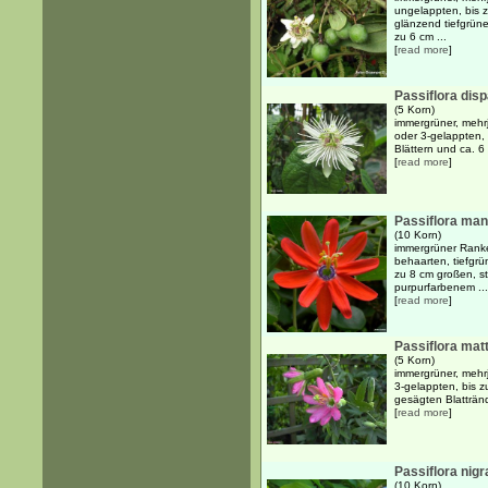
ungelappten, bis 
glänzend tiefgrüne
zu 6 cm ...
[
read more
]
Passiflora disp
(5 Korn)
immergrüner, mehr
oder 3-gelappten,
Blättern und ca. 6
[
read more
]
Passiflora man
(10 Korn)
immergrüner Ranker
behaarten, tiefgrü
zu 8 cm großen, st
purpurfarbenem ...
[
read more
]
Passiflora mat
(5 Korn)
immergrüner, mehr
3-gelappten, bis z
gesägten Blattränd
[
read more
]
Passiflora nig
(10 Korn)