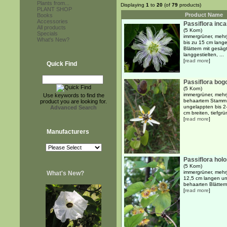
Plants from...
Displaying
1
to
20
(of
79
products)
PLANT SHOP
Product Name
Books
Accessories
Passiflora inc
All products
(5 Korn)
Specials
immergrüner, mehr
What's New?
bis zu 15 cm lange
Blättern mit gesäg
langgestielten, ...
[
read more
]
Quick Find
Passiflora bog
(5 Korn)
immergrüner, mehrj
Use keywords to find the
behaartem Stamm 
product you are looking for.
ungelappten bis 2
Advanced Search
cm breiten, tiefgrün
[
read more
]
Manufacturers
Passiflora hol
(5 Korn)
immergrüner, mehrj
What's New?
12,5 cm langen und
behaarten Blättern
[
read more
]