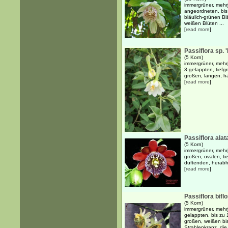
immergrüner, mehr
angeordneten, bis 
bläulich-grünen B
weißen Blüten ...
[
read more
]
Passiflora sp.
(5 Korn)
immergrüner, mehr
3-gelappten, tiefg
großen, langen, h
[
read more
]
Passiflora alat
(5 Korn)
immergrüner, mehr
großen, ovalen, ti
duftenden, herabhä
[
read more
]
Passiflora bifl
(5 Korn)
immergrüner, mehrj
gelappten, bis zu 
großen, weißen bi
Strahlenkranz, die 