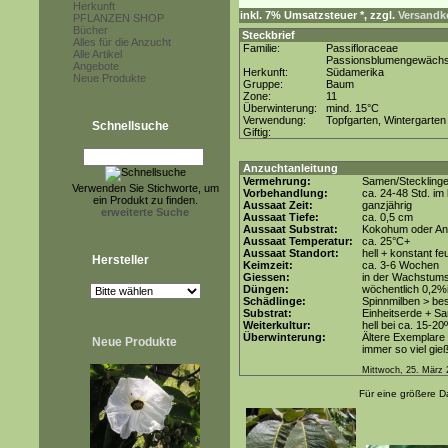
Herkunft
inkl. 7% Umsatzsteuer *, zzgl.
Versandko
PFLANZEN SHOP
Bücher
Steckbrief
Alles für die Anzucht
Familie:
Passifloraceae
Alle Artikel
Passionsblumengewäch
Angebote
Herkunft:
Südamerika
Neue Produkte
Gruppe:
Baum
Zone:
11
Überwinterung:
mind. 15°C
Verwendung:
Topfgarten, Wintergarten
Schnellsuche
Giftig:
Anzuchtanleitung
Vermehrung:
Samen/Steckling
Verwenden Sie Stichworte, um
Vorbehandlung:
ca. 24-48 Std. i
ein Produkt zu finden.
Aussaat Zeit:
ganzjährig
erweiterte Suche
Aussaat Tiefe:
ca. 0,5 cm
Aussaat Substrat:
Kokohum oder Anz
Aussaat Temperatur:
ca. 25°C+
Aussaat Standort:
hell + konstant fe
Hersteller
Keimzeit:
ca. 3-6 Wochen
Giessen:
in der Wachstums
Düngen:
wöchentlich 0,2%
Schädlinge:
Spinnmilben > be
Substrat:
Einheitserde + Sa
Weiterkultur:
hell bei ca. 15-20
Überwinterung:
Ältere Exemplare
Neue Produkte
immer so viel gie
Mittwoch, 25. März 
Für eine größere Da