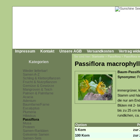
Impressum
Kontakt
Unsere AGB
Versandkosten
Vertrag wid
Sie sind hier:
Startseite
»
Passiflora
»
Passiflora 
Kategorien
Passiflora macrophyll
Wieder lieferbar!
Baum-Passiflo
Samen A-Z
Synonyme:
Pa
Schling & Kletterpflanzen
Frucht & Nutzpflanzen
Gemüse & Gewürze
Mangroven & Teich
immergrüner, k
Palmen & Palmfarne
Stamm und häng
Acacia
die nur am En
Adenium
Baumfarne/Farne
Blüten mit 2- 
Eucalyptus
bis zu 25 cm l
Plumeria
rundlichen, ca
Hibiskus
Passiflora
Musa
Option
P
Proteen
5 Korn
zur 
Samen-Raritäten
Gekeimte Samen
100 Korn
zur 
Samen-Sets