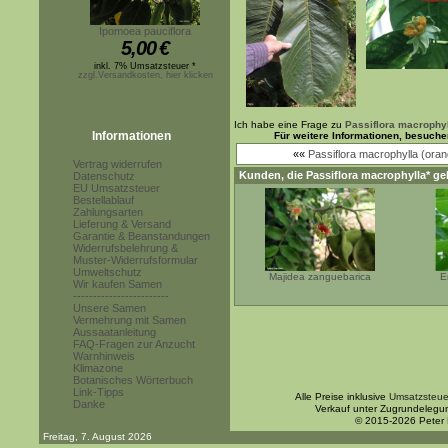
Ipomoea pauciflora
5,00
€
inkl. 7% Umsatzsteuer *
zzgl.Versandkosten, hier klicken
Ich habe eine Frage zu
Passiflora macrophyl
Informationen
Für weitere Informationen, besuche
««
Passiflora macrophylla (ora
Vertrag widerrufen
Kunden, die
Passiflora macrophylla*
gek
Datenschutz
EU Umsatzsteuer
Bestellablauf
Zahlungsarten
Lieferung & Versand
Garantie & Beanstandungen
Widerrufsbelehrung &
Muster-Widerrufsformular
Umweltschutz
Majidea zanguebarica
E
Wir kaufen Samen
------------------------
Unsere Samen
Vermehrung mit Samen
Aussaatanleitung
FAQ-Fragen zur Anzucht
Warnhinweis
Klimazone
Botanisches Wörterbuch
Link-Tipps
Alle Preise inklusive
Umsatzsteue
Danke
Verkauf unter Zugrundelegu
© 2015-2026 Peter
Freitag, 7. August 2026