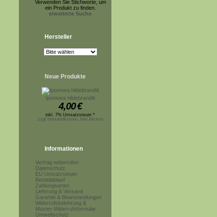
Verwenden Sie Stichworte, um
ein Produkt zu finden.
erweiterte Suche
Hersteller
Neue Produkte
Ipomoea hildebrandtii
4,00
€
inkl. 7% Umsatzsteuer *
zzgl.Versandkosten, hier klicken
Informationen
Vertrag widerrufen
Datenschutz
EU Umsatzsteuer
Bestellablauf
Zahlungsarten
Lieferung & Versand
Garantie & Beanstandungen
Widerrufsbelehrung &
Muster-Widerrufsformular
Umweltschutz