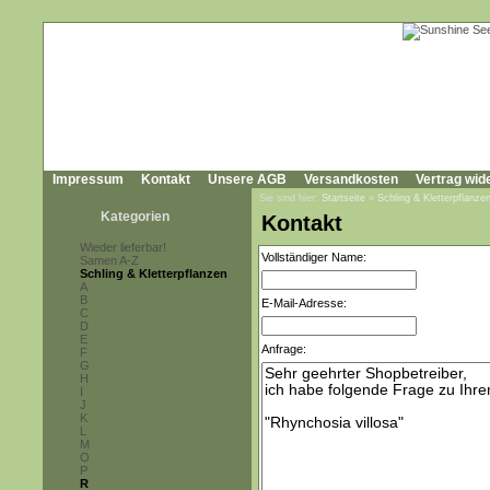
Impressum
Kontakt
Unsere AGB
Versandkosten
Vertrag wid
Sie sind hier:
Startseite
»
Schling & Kletterpflanze
Kategorien
Kontakt
Wieder lieferbar!
Vollständiger Name:
Samen A-Z
Schling & Kletterpflanzen
A
B
E-Mail-Adresse:
C
D
E
Anfrage:
F
G
H
I
J
K
L
M
O
P
R