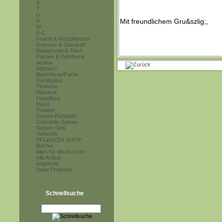
S
T
U
V
W
X-Z
Frucht & Nutzpflanzen
Gemüse & Gewürze
Mangroven & Teich
Palmen & Palmfarne
Acacia
Adenium
Baumfarne/Farne
Eucalyptus
Plumeria
Hibiskus
Passiflora
Musa
Proteen
Samen-Raritäten
Gekeimte Samen
Samen-Sets
Herkunft
PFLANZEN SHOP
Bücher
Alles für die Anzucht
Alle Artikel
Angebote
Neue Produkte
Schnellsuche