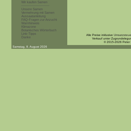
Wir kaufen Samen
------------------------
Unsere Samen
Vermehrung mit Samen
Aussaatanleitung
FAQ-Fragen zur Anzucht
Warnhinweis
Klimazone
Botanisches Wörterbuch
Link-Tipps
Alle Preise inklusive
Umsatzsteue
Danke
Verkauf unter Zugrundelegu
© 2015-2026 Peter
Samstag, 8. August 2026