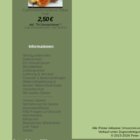
Cyphomandra betacea 'Yellow
Fruit'
2,50
€
inkl. 7% Umsatzsteuer *
zzgl.Versandkosten, hier klicken
Informationen
Vertrag widerrufen
Datenschutz
EU Umsatzsteuer
Bestellablauf
Zahlungsarten
Lieferung & Versand
Garantie & Beanstandungen
Widerrufsbelehrung &
Muster-Widerrufsformular
Umweltschutz
Wir kaufen Samen
------------------------
Unsere Samen
Vermehrung mit Samen
Aussaatanleitung
FAQ-Fragen zur Anzucht
Warnhinweis
Klimazone
Botanisches Wörterbuch
Link-Tipps
Alle Preise inklusive
Umsatzsteue
Danke
Verkauf unter Zugrundelegu
© 2015-2026 Peter