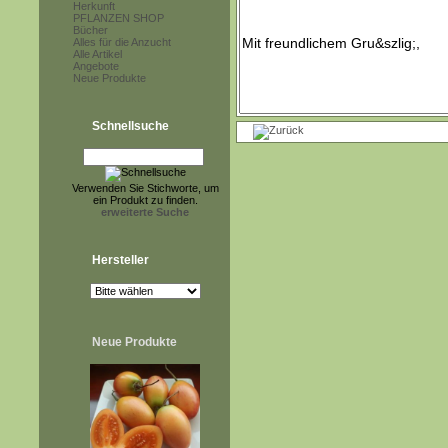
Herkunft
PFLANZEN SHOP
Bücher
Alles für die Anzucht
Alle Artikel
Angebote
Neue Produkte
Schnellsuche
Verwenden Sie Stichworte, um
ein Produkt zu finden.
erweiterte Suche
Hersteller
Neue Produkte