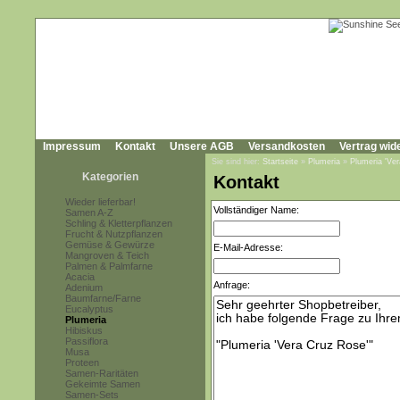
Impressum
Kontakt
Unsere AGB
Versandkosten
Vertrag wid
Sie sind hier:
Startseite
»
Plumeria
»
Plumeria 'Ve
Kategorien
Kontakt
Wieder lieferbar!
Vollständiger Name:
Samen A-Z
Schling & Kletterpflanzen
Frucht & Nutzpflanzen
Gemüse & Gewürze
E-Mail-Adresse:
Mangroven & Teich
Palmen & Palmfarne
Acacia
Anfrage:
Adenium
Baumfarne/Farne
Eucalyptus
Plumeria
Hibiskus
Passiflora
Musa
Proteen
Samen-Raritäten
Gekeimte Samen
Samen-Sets