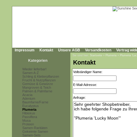
Impressum
Kontakt
Unsere AGB
Versandkosten
Vertrag wid
Sie sind hier:
Startseite
»
Plumeria
»
Plumeria 'Lu
Kategorien
Kontakt
Wieder lieferbar!
Vollständiger Name:
Samen A-Z
Schling & Kletterpflanzen
Frucht & Nutzpflanzen
Gemüse & Gewürze
E-Mail-Adresse:
Mangroven & Teich
Palmen & Palmfarne
Acacia
Anfrage:
Adenium
Baumfarne/Farne
Eucalyptus
Plumeria
Hibiskus
Passiflora
Musa
Proteen
Samen-Raritäten
Gekeimte Samen
Samen-Sets