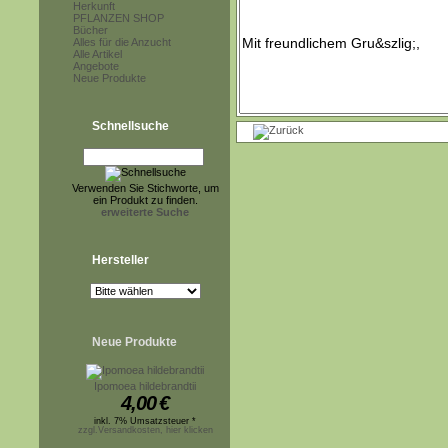
Herkunft
PFLANZEN SHOP
Bücher
Alles für die Anzucht
Alle Artikel
Angebote
Neue Produkte
Schnellsuche
Verwenden Sie Stichworte, um
ein Produkt zu finden.
erweiterte Suche
Hersteller
Neue Produkte
Ipomoea hildebrandtii
4,00
€
inkl. 7% Umsatzsteuer *
zzgl.Versandkosten, hier klicken