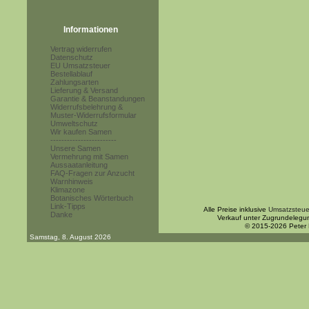
Informationen
Vertrag widerrufen
Datenschutz
EU Umsatzsteuer
Bestellablauf
Zahlungsarten
Lieferung & Versand
Garantie & Beanstandungen
Widerrufsbelehrung &
Muster-Widerrufsformular
Umweltschutz
Wir kaufen Samen
------------------------
Unsere Samen
Vermehrung mit Samen
Aussaatanleitung
FAQ-Fragen zur Anzucht
Warnhinweis
Klimazone
Botanisches Wörterbuch
Link-Tipps
Alle Preise inklusive
Umsatzsteue
Danke
Verkauf unter Zugrundelegu
© 2015-2026 Peter
Samstag, 8. August 2026