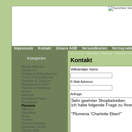
Impressum
Kontakt
Unsere AGB
Versandkosten
Vertrag wid
Sie sind hier:
Startseite
»
Plumeria
»
Plumeria 'Cha
Kategorien
Kontakt
Wieder lieferbar!
Vollständiger Name:
Samen A-Z
Schling & Kletterpflanzen
Frucht & Nutzpflanzen
Gemüse & Gewürze
E-Mail-Adresse:
Mangroven & Teich
Palmen & Palmfarne
Acacia
Anfrage:
Adenium
Baumfarne/Farne
Eucalyptus
Plumeria
Hibiskus
Passiflora
Musa
Proteen
Samen-Raritäten
Gekeimte Samen
Samen-Sets