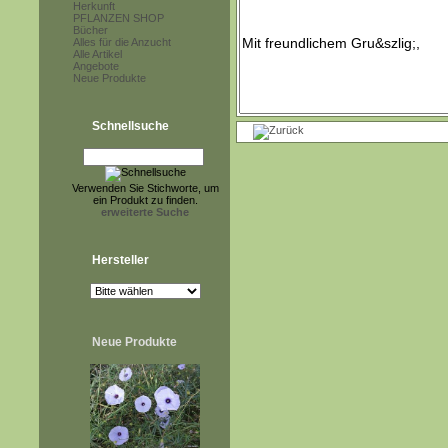
Herkunft
PFLANZEN SHOP
Bücher
Alles für die Anzucht
Alle Artikel
Angebote
Neue Produkte
Schnellsuche
Verwenden Sie Stichworte, um
ein Produkt zu finden.
erweiterte Suche
Hersteller
Neue Produkte