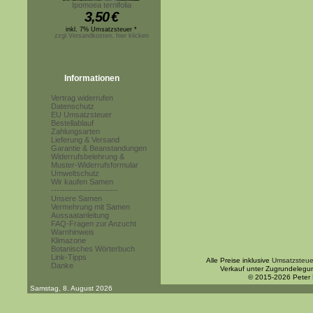
Ipomoea ternifolia
3,50
€
inkl. 7% Umsatzsteuer *
zzgl.Versandkosten, hier klicken
Informationen
Vertrag widerrufen
Datenschutz
EU Umsatzsteuer
Bestellablauf
Zahlungsarten
Lieferung & Versand
Garantie & Beanstandungen
Widerrufsbelehrung &
Muster-Widerrufsformular
Umweltschutz
Wir kaufen Samen
------------------------
Unsere Samen
Vermehrung mit Samen
Aussaatanleitung
FAQ-Fragen zur Anzucht
Warnhinweis
Klimazone
Botanisches Wörterbuch
Link-Tipps
Alle Preise inklusive
Umsatzsteue
Danke
Verkauf unter Zugrundelegu
© 2015-2026 Peter
Samstag, 8. August 2026