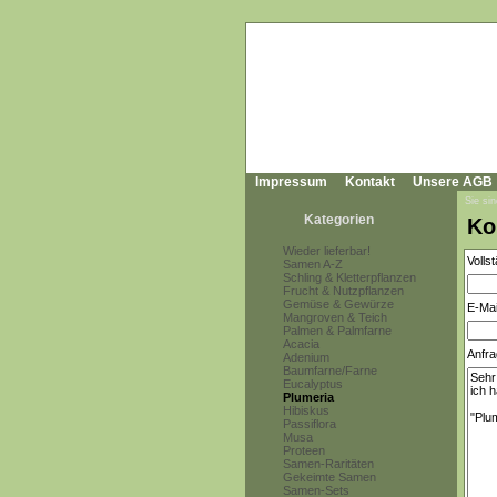
Impressum
Kontakt
Unsere AGB
Sie sin
Kategorien
Ko
Wieder lieferbar!
Volls
Samen A-Z
Schling & Kletterpflanzen
Frucht & Nutzpflanzen
Gemüse & Gewürze
E-Mai
Mangroven & Teich
Palmen & Palmfarne
Acacia
Anfra
Adenium
Baumfarne/Farne
Eucalyptus
Plumeria
Hibiskus
Passiflora
Musa
Proteen
Samen-Raritäten
Gekeimte Samen
Samen-Sets