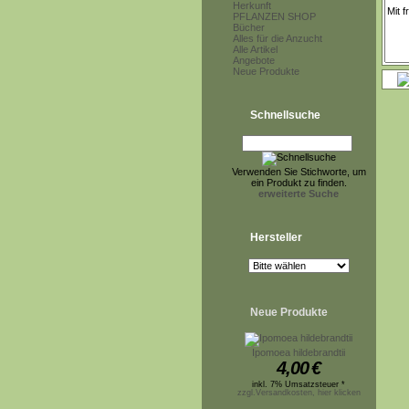
Herkunft
PFLANZEN SHOP
Bücher
Alles für die Anzucht
Alle Artikel
Angebote
Neue Produkte
Schnellsuche
Verwenden Sie Stichworte, um
ein Produkt zu finden.
erweiterte Suche
Hersteller
Neue Produkte
Ipomoea hildebrandtii
4,00
€
inkl. 7% Umsatzsteuer *
zzgl.Versandkosten, hier klicken