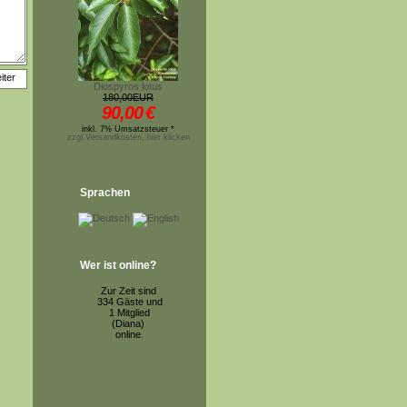
Diospyros lotus
180,00EUR
90,00
€
inkl. 7% Umsatzsteuer *
zzgl.Versandkosten, hier klicken
Sprachen
Wer ist online?
Zur Zeit sind
334 Gäste und
1 Mitglied
(Diana)
online.