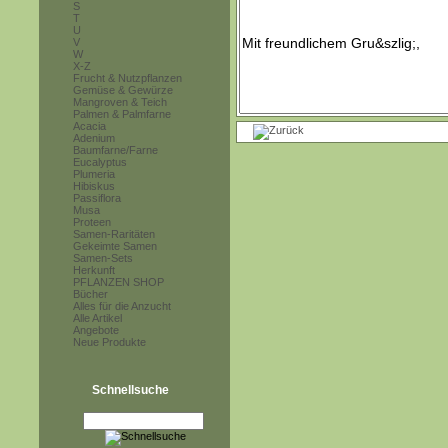
S
T
U
V
W
X-Z
Frucht & Nutzpflanzen
Gemüse & Gewürze
Mangroven & Teich
Palmen & Palmfarne
Acacia
Adenium
Baumfarne/Farne
Eucalyptus
Plumeria
Hibiskus
Passiflora
Musa
Proteen
Samen-Raritäten
Gekeimte Samen
Samen-Sets
Herkunft
PFLANZEN SHOP
Bücher
Alles für die Anzucht
Alle Artikel
Angebote
Neue Produkte
Schnellsuche