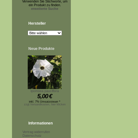
Verwenden Sie Stichworte, um
ein Produkt zu finden.
erweiterte Suche
Hersteller
Neue Produkte
Ipomoea pauciflora
5,00
€
inkl. 7% Umsatzsteuer *
zzgl.Versandkosten, hier klicken
Informationen
Vertrag widerrufen
Datenschutz