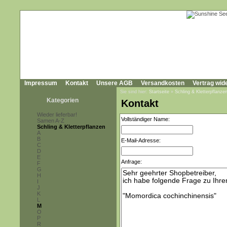
Impressum
Kontakt
Unsere AGB
Versandkosten
Vertrag wid
Sie sind hier:
Startseite
»
Schling & Kletterpflanze
Kategorien
Kontakt
Wieder lieferbar!
Vollständiger Name:
Samen A-Z
Schling & Kletterpflanzen
A
B
E-Mail-Adresse:
C
D
E
Anfrage:
F
G
H
I
J
K
L
M
O
P
R