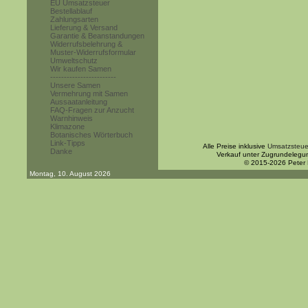
EU Umsatzsteuer
Bestellablauf
Zahlungsarten
Lieferung & Versand
Garantie & Beanstandungen
Widerrufsbelehrung &
Muster-Widerrufsformular
Umweltschutz
Wir kaufen Samen
------------------------
Unsere Samen
Vermehrung mit Samen
Aussaatanleitung
FAQ-Fragen zur Anzucht
Warnhinweis
Klimazone
Botanisches Wörterbuch
Link-Tipps
Alle Preise inklusive
Umsatzsteue
Danke
Verkauf unter Zugrundelegu
© 2015-2026 Peter
Montag, 10. August 2026