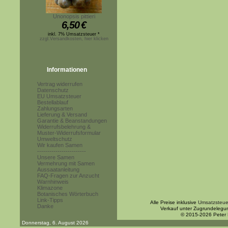
Unonopsis pittieri
6,50
€
inkl. 7% Umsatzsteuer *
zzgl.Versandkosten, hier klicken
Informationen
Vertrag widerrufen
Datenschutz
EU Umsatzsteuer
Bestellablauf
Zahlungsarten
Lieferung & Versand
Garantie & Beanstandungen
Widerrufsbelehrung &
Muster-Widerrufsformular
Umweltschutz
Wir kaufen Samen
------------------------
Unsere Samen
Vermehrung mit Samen
Aussaatanleitung
FAQ-Fragen zur Anzucht
Warnhinweis
Klimazone
Botanisches Wörterbuch
Link-Tipps
Alle Preise inklusive
Umsatzsteue
Danke
Verkauf unter Zugrundelegu
© 2015-2026 Peter
Donnerstag, 6. August 2026