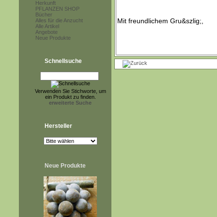
Herkunft
PFLANZEN SHOP
Bücher
Alles für die Anzucht
Alle Artikel
Angebote
Neue Produkte
Schnellsuche
Verwenden Sie Stichworte, um
ein Produkt zu finden.
erweiterte Suche
Hersteller
Neue Produkte