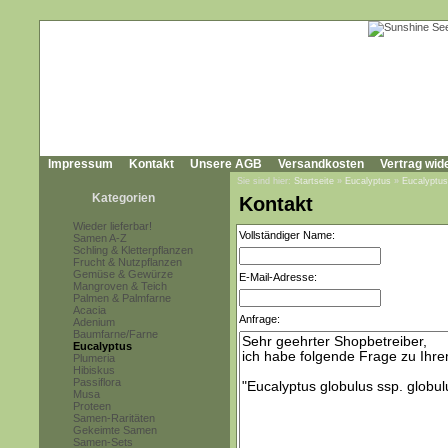
Impressum
Kontakt
Unsere AGB
Versandkosten
Vertrag wid
Sie sind hier:
Startseite
»
Eucalyptus
»
Eucalyptus
Kategorien
Kontakt
Wieder lieferbar!
Vollständiger Name:
Samen A-Z
Schling & Kletterpflanzen
Frucht & Nutzpflanzen
Gemüse & Gewürze
E-Mail-Adresse:
Mangroven & Teich
Palmen & Palmfarne
Acacia
Anfrage:
Adenium
Baumfarne/Farne
Eucalyptus
Plumeria
Hibiskus
Passiflora
Musa
Proteen
Samen-Raritäten
Gekeimte Samen
Samen-Sets