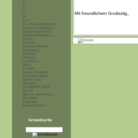
S
T
U
V
W
X-Z
Frucht & Nutzpflanzen
Gemüse & Gewürze
Mangroven & Teich
Palmen & Palmfarne
Acacia
Adenium
Baumfarne/Farne
Eucalyptus
Plumeria
Hibiskus
Passiflora
Musa
Proteen
Samen-Raritäten
Gekeimte Samen
Samen-Sets
Herkunft
PFLANZEN SHOP
Bücher
Alles für die Anzucht
Alle Artikel
Angebote
Neue Produkte
Schnellsuche