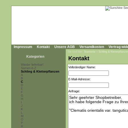
Impressum
Kontakt
Unsere AGB
Versandkosten
Vertrag wid
Sie sind hier:
Startseite
»
Schling & Kletterpflanze
Kategorien
Kontakt
Wieder lieferbar!
Vollständiger Name:
Samen A-Z
Schling & Kletterpflanzen
A
B
E-Mail-Adresse:
C
D
E
Anfrage:
F
G
H
I
J
K
L
M
O
P
R