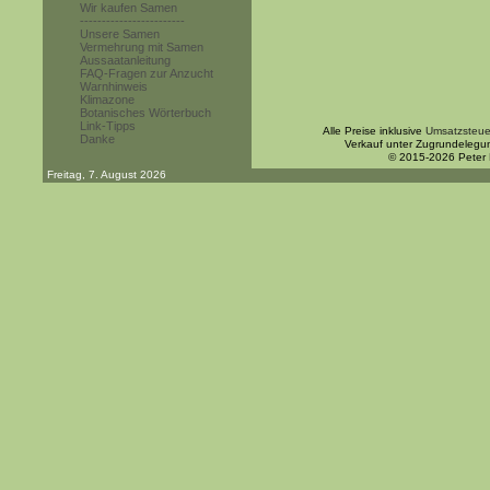
Wir kaufen Samen
------------------------
Unsere Samen
Vermehrung mit Samen
Aussaatanleitung
FAQ-Fragen zur Anzucht
Warnhinweis
Klimazone
Botanisches Wörterbuch
Link-Tipps
Alle Preise inklusive
Umsatzsteue
Danke
Verkauf unter Zugrundelegu
© 2015-2026 Peter
Freitag, 7. August 2026