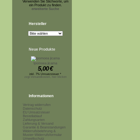
Verwenden Sie Stichworte, um
ein Produkt zu finden.
erweiterte Suche
Hersteller
Neue Produkte
Ipomoea jicama
5,00
€
inkl. 7% Umsatzsteuer *
zzgl.Versandkosten, hier klicken
Informationen
Vertrag widerrufen
Datenschutz
EU Umsatzsteuer
Bestellablauf
Zahlungsarten
Lieferung & Versand
Garantie & Beanstandungen
Widerrufsbelehrung &
Muster-Widerrufsformular
Umweltschutz