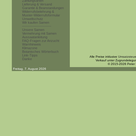
Zahlungsarten
Lieferung & Versand
Garantie & Beanstandungen
Widerrufsbelehrung &
Muster-Widerrufsformular
Umweltschutz
Wir kaufen Samen
------------------------
Unsere Samen
Vermehrung mit Samen
Aussaatanleitung
FAQ-Fragen zur Anzucht
Warnhinweis
Klimazone
Botanisches Wörterbuch
Link-Tipps
Alle Preise inklusive
Umsatzsteue
Danke
Verkauf unter Zugrundelegu
© 2015-2026 Peter
Freitag, 7. August 2026