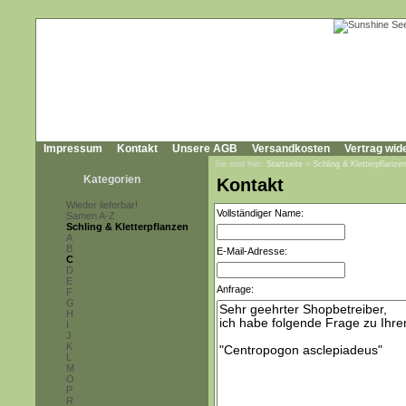
Impressum
Kontakt
Unsere AGB
Versandkosten
Vertrag wid
Sie sind hier:
Startseite
»
Schling & Kletterpflanze
Kategorien
Kontakt
Wieder lieferbar!
Vollständiger Name:
Samen A-Z
Schling & Kletterpflanzen
A
B
E-Mail-Adresse:
C
D
E
Anfrage:
F
G
H
I
J
K
L
M
O
P
R