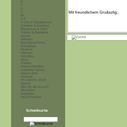
S
T
U
V
W
X-Z
Frucht & Nutzpflanzen
Gemüse & Gewürze
Mangroven & Teich
Palmen & Palmfarne
Acacia
Adenium
Baumfarne/Farne
Eucalyptus
Plumeria
Hibiskus
Passiflora
Musa
Proteen
Samen-Raritäten
Gekeimte Samen
Samen-Sets
Herkunft
PFLANZEN SHOP
Bücher
Alles für die Anzucht
Alle Artikel
Angebote
Neue Produkte
Schnellsuche