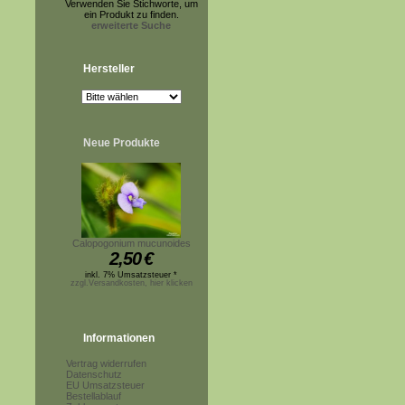
Verwenden Sie Stichworte, um
ein Produkt zu finden.
erweiterte Suche
Hersteller
Neue Produkte
Calopogonium mucunoides
2,50
€
inkl. 7% Umsatzsteuer *
zzgl.Versandkosten, hier klicken
Informationen
Vertrag widerrufen
Datenschutz
EU Umsatzsteuer
Bestellablauf