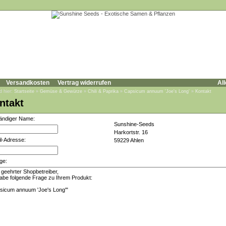
Versandkosten
Vertrag widerrufen
All
d hier:
Startseite
»
Gemüse & Gewürze
»
Chili & Paprika
»
Capsicum annuum 'Joe's Long'
»
Kontakt
ntakt
tändiger Name:
Sunshine-Seeds
Harkortstr. 16
l-Adresse:
59229 Ahlen
ge: