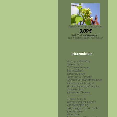
Aganonerion polymorphum
3,00
€
inkl. 7% Umsatzsteuer *
zzgl.Versandkosten, hier klicken
Informationen
Vertrag widerrufen
Datenschutz
EU Umsatzsteuer
Bestellablauf
Zahlungsarten
Lieferung & Versand
Garantie & Beanstandungen
Widerrufsbelehrung &
Muster-Widerrufsformular
Umweltschutz
Wir kaufen Samen
------------------------
Unsere Samen
Vermehrung mit Samen
Aussaatanleitung
FAQ-Fragen zur Anzucht
Warnhinweis
Klimazone