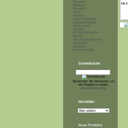
Plumeria
Hibiskus
Passiflora
Musa
Proteen
Samen-Raritäten
Gekeimte Samen
Samen-Sets
Herkunft
PFLANZEN SHOP
Bücher
Alles für die Anzucht
Alle Artikel
Angebote
Neue Produkte
Schnellsuche
Verwenden Sie Stichworte, um
ein Produkt zu finden.
erweiterte Suche
Hersteller
Neue Produkte