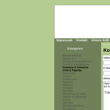
Impressum
Kontakt
Unsere AGB
Sie sin
Kategorien
Ko
Wieder lieferbar!
Volls
Samen A-Z
Schling & Kletterpflanzen
Frucht & Nutzpflanzen
Gemüse & Gewürze
E-Mai
Chili & Paprika
Eierfrüchte
Gurken
Anfra
Kalebassen
Kürbisse
Melonen
Tomaten
Sonstige
Mangroven & Teich
Palmen & Palmfarne
Acacia
Adenium
Baumfarne/Farne
Eucalyptus