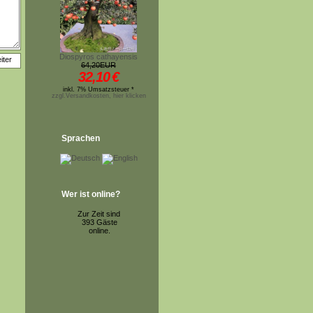
Diospyros cathayensis
64,20EUR
32,10
€
inkl. 7% Umsatzsteuer *
zzgl.Versandkosten, hier klicken
Sprachen
Wer ist online?
Zur Zeit sind
393 Gäste
online.