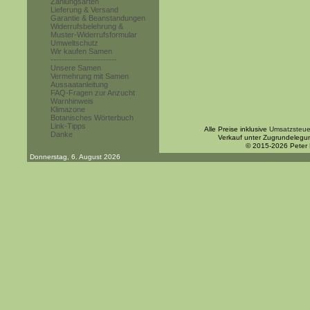
Zahlungsarten
Lieferung & Versand
Garantie & Beanstandungen
Widerrufsbelehrung &
Muster-Widerrufsformular
Umweltschutz
Wir kaufen Samen
------------------------
Unsere Samen
Vermehrung mit Samen
Aussaatanleitung
FAQ-Fragen zur Anzucht
Warnhinweis
Klimazone
Botanisches Wörterbuch
Link-Tipps
Alle Preise inklusive
Umsatzsteue
Danke
Verkauf unter Zugrundelegu
© 2015-2026 Peter
Donnerstag, 6. August 2026