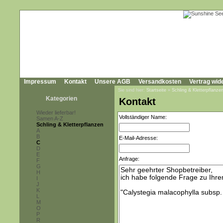
Impressum
Kontakt
Unsere AGB
Versandkosten
Vertrag wid
Sie sind hier:
Startseite
»
Schling & Kletterpflanze
Kategorien
Kontakt
Wieder lieferbar!
Vollständiger Name:
Samen A-Z
Schling & Kletterpflanzen
A
B
E-Mail-Adresse:
C
D
E
Anfrage:
F
G
H
I
J
K
L
M
O
P
R