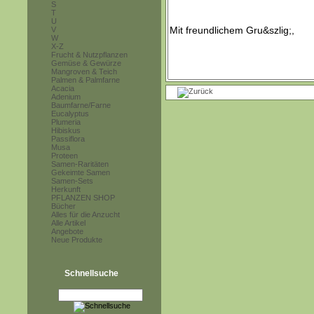
S
T
U
V
W
X-Z
Frucht & Nutzpflanzen
Gemüse & Gewürze
Mangroven & Teich
Palmen & Palmfarne
Acacia
Adenium
Baumfarne/Farne
Eucalyptus
Plumeria
Hibiskus
Passiflora
Musa
Proteen
Samen-Raritäten
Gekeimte Samen
Samen-Sets
Herkunft
PFLANZEN SHOP
Bücher
Alles für die Anzucht
Alle Artikel
Angebote
Neue Produkte
Schnellsuche