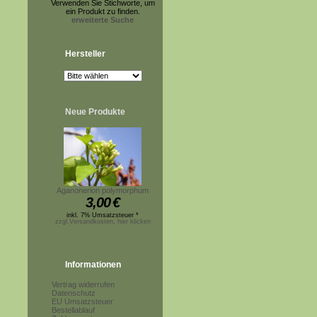
Verwenden Sie Stichworte, um
ein Produkt zu finden.
erweiterte Suche
Hersteller
Neue Produkte
Aganonerion polymorphum
3,00
€
inkl. 7% Umsatzsteuer *
zzgl.Versandkosten, hier klicken
Informationen
Vertrag widerrufen
Datenschutz
EU Umsatzsteuer
Bestellablauf