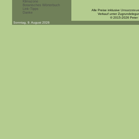
Klimazone
Botanisches Wörterbuch
Link-Tipps
Alle Preise inklusive
Umsatzsteue
Danke
Verkauf unter Zugrundelegu
© 2015-2026 Peter
Sonntag, 9. August 2026