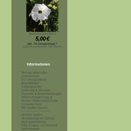
Ipomoea pauciflora
5,00
€
inkl. 7% Umsatzsteuer *
zzgl.Versandkosten, hier klicken
Informationen
Vertrag widerrufen
Datenschutz
EU Umsatzsteuer
Bestellablauf
Zahlungsarten
Lieferung & Versand
Garantie & Beanstandungen
Widerrufsbelehrung &
Muster-Widerrufsformular
Umweltschutz
Wir kaufen Samen
------------------------
Unsere Samen
Vermehrung mit Samen
Aussaatanleitung
FAQ-Fragen zur Anzucht
Warnhinweis