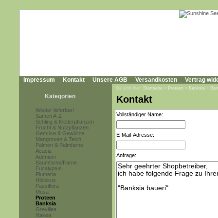
Impressum
Kontakt
Unsere AGB
Versandkosten
Vertrag wid
Sie sind hier:
Startseite
»
Proteen
»
Banksia
»
Ban
Kategorien
Kontakt
Wieder lieferbar!
Vollständiger Name:
Samen A-Z
Schling & Kletterpflanzen
Frucht & Nutzpflanzen
Gemüse & Gewürze
E-Mail-Adresse:
Mangroven & Teich
Palmen & Palmfarne
Acacia
Anfrage:
Adenium
Baumfarne/Farne
Eucalyptus
Plumeria
Hibiskus
Passiflora
Musa
Proteen
Banksia
Grevillea
Hakea