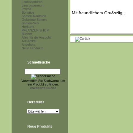
Leucadendron
Leucospermum
Protea
Sonstige
Samen-Raritäten
Gekeimte Samen
Samen-Sets
Herkunft
PFLANZEN SHOP
Bücher
Alles für die Anzucht
Alle Artikel
Angebote
Neue Produkte
Schnellsuche
Verwenden Sie Stichworte, um
ein Produkt zu finden.
erweiterte Suche
Hersteller
Neue Produkte