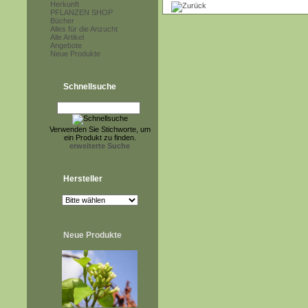
Herkunft
PFLANZEN SHOP
Bücher
Alles für die Anzucht
Alle Artikel
Angebote
Neue Produkte
Schnellsuche
Verwenden Sie Stichworte, um
ein Produkt zu finden.
erweiterte Suche
Hersteller
Neue Produkte