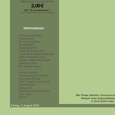
Aganonerion polymorphum
3,00
€
inkl. 7% Umsatzsteuer *
zzgl.Versandkosten, hier klicken
Informationen
Vertrag widerrufen
Datenschutz
EU Umsatzsteuer
Bestellablauf
Zahlungsarten
Lieferung & Versand
Garantie & Beanstandungen
Widerrufsbelehrung &
Muster-Widerrufsformular
Umweltschutz
Wir kaufen Samen
------------------------
Unsere Samen
Vermehrung mit Samen
Aussaatanleitung
FAQ-Fragen zur Anzucht
Warnhinweis
Klimazone
Botanisches Wörterbuch
Link-Tipps
Alle Preise inklusive
Umsatzsteue
Danke
Verkauf unter Zugrundelegu
© 2015-2026 Peter
Freitag, 7. August 2026