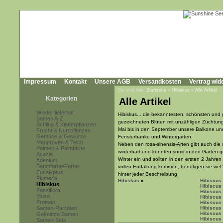
Impressum
Kontakt
Unsere AGB
Versandkosten
Vertrag wid
Sie sind hier:
Startseite
»
Hibiskus
»
Alle Artikel
Kategorien
Alle Artikel
Wieder lieferbar!
Hibiskus....die bekanntesten, schönsten und 
Samen A-Z
gezeichneten Blüten mit unzähligen Züchtung
Schling & Kletterpflanzen
Mai bis in den September unsere Balkone und
Frucht & Nutzpflanzen
Gemüse & Gewürze
Fensterbänke und Wintergärten.
Mangroven & Teich
Neben den rosa-sinensis-Arten gibt auch die 
Palmen & Palmfarne
winterhart und könnten somit in den Garten g
Acacia
Winter ein und sollten in den ersten 2 Jahren
Adenium
Baumfarne/Farne
vollen Entfaltung kommen, benötigen sie vie
Eucalyptus
hinter jeder Beschreibung.
Plumeria
Hibiskus
»
Hibiscus 
Hibiskus
Hibiscus 
Passiflora
Hibiscus
Musa
Hibiscus
Proteen
Hibiscus
Samen-Raritäten
Hibiscus 
Hibiscus
Gekeimte Samen
Hibiscus
Samen-Sets