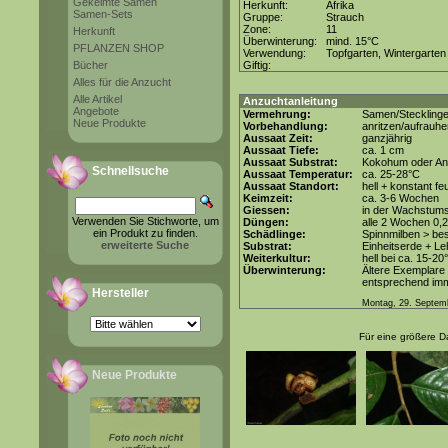
Gekeimte Samen
Herkunft:
Afrika
Samen-Sets
Gruppe:
Strauch
Zone:
11
Herkunft
Überwinterung:
mind. 15°C
PFLANZEN SHOP
Verwendung:
Topfgarten, Wintergarten
Bücher
Giftig:
Alles für die Anzucht
Alle Artikel
Anzuchtanleitung
Angebote
Vermehrung:
Samen/Steckling
Neue Produkte
Vorbehandlung:
anritzen/aufrauh
Aussaat Zeit:
ganzjährig
Aussaat Tiefe:
ca. 1 cm
Aussaat Substrat:
Kokohum oder Anz
Schnellsuche
Aussaat Temperatur:
ca. 25-28°C
Aussaat Standort:
hell + konstant fe
Keimzeit:
ca. 3-6 Wochen
Giessen:
in der Wachstums
Verwenden Sie Stichworte, um
Düngen:
alle 2 Wochen 0,
ein Produkt zu finden.
Schädlinge:
Spinnmilben > be
erweiterte Suche
Substrat:
Einheitserde + Le
Weiterkultur:
hell bei ca. 15-20
Überwinterung:
Ältere Exemplare
entsprechend imme
Hersteller
Montag, 29. Septem
Für eine größere Da
Neue Produkte