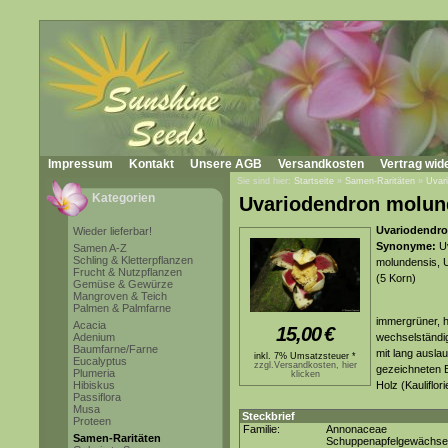
Impressum
Kontakt
Unsere AGB
Versandkosten
Vertrag wid
Sie sind hier:
Startseite
»
Samen-Raritäten
»
Uvar
Kategorien
Uvariodendron molun
Uvariodendr
Wieder lieferbar!
Synonyme:
Uv
Samen A-Z
Schling & Kletterpflanzen
molundensis, 
Frucht & Nutzpflanzen
(5 Korn)
Gemüse & Gewürze
Mangroven & Teich
Palmen & Palmfarne
immergrüner, h
Acacia
15,00
€
Adenium
wechselständig
Baumfarne/Farne
mit lang ausla
inkl. 7% Umsatzsteuer *
Eucalyptus
zzgl.Versandkosten, hier
gezeichneten B
Plumeria
klicken
Hibiskus
Holz (Kauliflo
Passiflora
Musa
Steckbrief
Proteen
Familie:
Annonaceae
Samen-Raritäten
Schuppenapfelgewächse