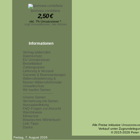
Ipomoea cordofana
2,50
€
inkl. 7% Umsatzsteuer *
zzgl.Versandkosten, hier klicken
Informationen
Vertrag widerrufen
Datenschutz
EU Umsatzsteuer
Bestellablauf
Zahlungsarten
Lieferung & Versand
Garantie & Beanstandungen
Widerrufsbelehrung &
Muster-Widerrufsformular
Umweltschutz
Wir kaufen Samen
------------------------
Unsere Samen
Vermehrung mit Samen
Aussaatanleitung
FAQ-Fragen zur Anzucht
Warnhinweis
Klimazone
Botanisches Wörterbuch
Link-Tipps
Alle Preise inklusive
Umsatzsteue
Danke
Verkauf unter Zugrundelegu
© 2015-2026 Peter
Freitag, 7. August 2026