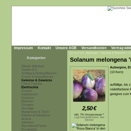
Impressum
Kontakt
Unsere AGB
Versandkosten
Vertrag wid
Sie sind hier:
Startseite
»
Gemüse & Gewürze
»
E
Kategorien
Solanum melongena '
Wieder lieferbar!
Aubergine, Ei
Samen A-Z
(10 Korn)
Schling & Kletterpflanzen
Frucht & Nutzpflanzen
Gemüse & Gewürze
Chili & Paprika
auffällige, bis
Eierfrüchte
violettfarbene
Gurken
geeignet zum K
Kalebassen
Kürbisse
Melonen
Tomaten
2,50
€
Sonstige
Mangroven & Teich
inkl. 7% Umsatzsteuer *
Palmen & Palmfarne
zzgl.Versandkosten, hier
Acacia
klicken
Adenium
Baumfarne/Farne
Eucalyptus