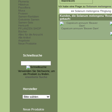
Plumeria
Hibiskus
Ich habe eine Frage zu
Solanum melongena 
Passiflora
Musa
««
Solanum melongena 'Pingtung 
Proteen
Kunden, die
Solanum melongena 'Rosa
Samen-Raritäten
gekauft:
Gekeimte Samen
Samen-Sets
Herkunft
PFLANZEN SHOP
Capsicum annuum 'Beaver Dam'
Bücher
Alles für die Anzucht
Alle Artikel
Angebote
Neue Produkte
Schnellsuche
Verwenden Sie Stichworte, um
ein Produkt zu finden.
erweiterte Suche
Hersteller
Neue Produkte