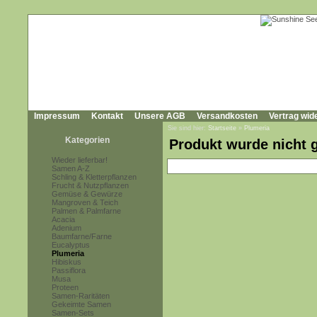
Impressum
Kontakt
Unsere AGB
Versandkosten
Vertrag wid
Sie sind hier:
Startseite
»
Plumeria
Kategorien
Produkt wurde nicht 
Wieder lieferbar!
Samen A-Z
Schling & Kletterpflanzen
Frucht & Nutzpflanzen
Gemüse & Gewürze
Mangroven & Teich
Palmen & Palmfarne
Acacia
Adenium
Baumfarne/Farne
Eucalyptus
Plumeria
Hibiskus
Passiflora
Musa
Proteen
Samen-Raritäten
Gekeimte Samen
Samen-Sets