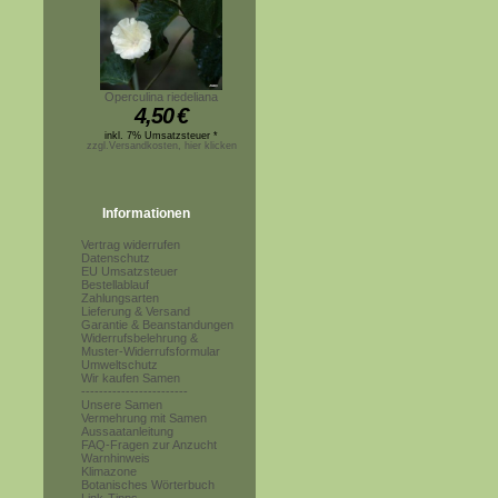
Operculina riedeliana
4,50
€
inkl. 7% Umsatzsteuer *
zzgl.Versandkosten, hier klicken
Informationen
Vertrag widerrufen
Datenschutz
EU Umsatzsteuer
Bestellablauf
Zahlungsarten
Lieferung & Versand
Garantie & Beanstandungen
Widerrufsbelehrung &
Muster-Widerrufsformular
Umweltschutz
Wir kaufen Samen
------------------------
Unsere Samen
Vermehrung mit Samen
Aussaatanleitung
FAQ-Fragen zur Anzucht
Warnhinweis
Klimazone
Botanisches Wörterbuch