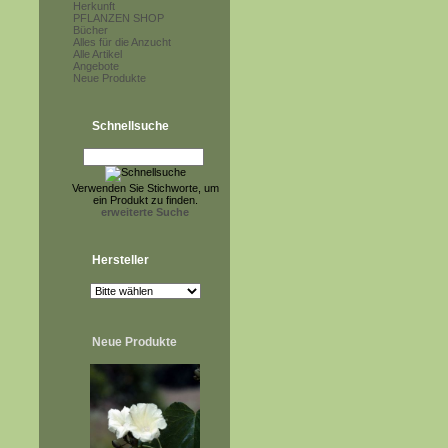
Herkunft
PFLANZEN SHOP
Bücher
Alles für die Anzucht
Alle Artikel
Angebote
Neue Produkte
Schnellsuche
Verwenden Sie Stichworte, um
ein Produkt zu finden.
erweiterte Suche
Hersteller
Neue Produkte